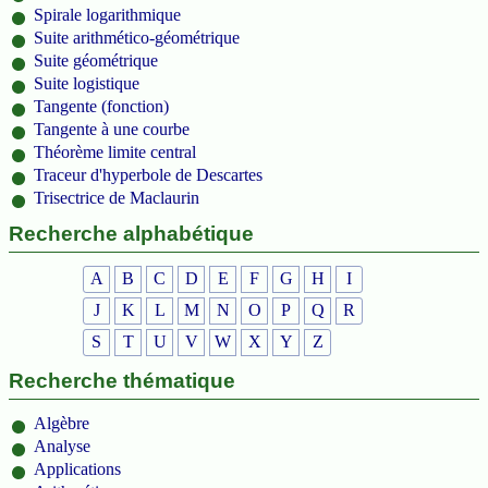
Spirale logarithmique
Suite arithmético-géométrique
Suite géométrique
Suite logistique
Tangente (fonction)
Tangente à une courbe
Théorème limite central
Traceur d'hyperbole de Descartes
Trisectrice de Maclaurin
Recherche alphabétique
A
B
C
D
E
F
G
H
I
J
K
L
M
N
O
P
Q
R
S
T
U
V
W
X
Y
Z
Recherche thématique
Algèbre
Analyse
Applications