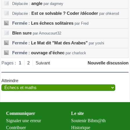
angle
Déplacée :
par dagmey
Est ce solvable ? Coder /décoder
Déplacée :
par ohkerod
Fermée :
Les échecs solitaires
par Fred
BIen sure
par Amoucourt32
Fermée :
Le Mat dit "Mat des Arabes"
par yoshi
Fermée :
ouvrage d'échec
par charlock
Pages :
1
2
Suivant
Nouvelle discussion
Atteindre
Communiquer
Le site
Signaler une erreur
Soutenir Bibm@th
Contribuer
Historique