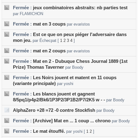
Fermée :
jeux combinatoires abstraits: nb parties test
par FLAMICHON
Fermée :
mat en 3 coups
par evaristos
Fermée :
Est ce que on peux piéger l'adversaire dans
mon jeu.
par Échecpat
[
1
2
3
4
]
Fermée :
mat en 2 coups
par evaristos
Fermée :
Mat en 2 - Dubuque Chess Journal 1889 (1st
Prize) Thomas Taverner
par Boody
Fermée :
Les Noirs jouent et matent en 11 coups
(variante principale)
par yoshi
Fermée :
Les blancs jouent et gagnent
8/5pq1/p4p2/Bk6/1P3P2/3P1B2/P7/2K5 w - -
par Boody
AlphaZero +28 =72 -0 contre Stockfish
par Boody
Fermée :
[Archive] Mat en ... 1 coup ... chrono
par Boody
Fermée :
Le mat étouffé.
par yoshi
[
1
2
]