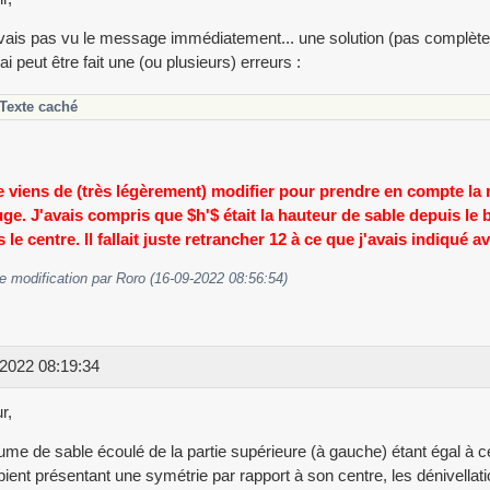
vais pas vu le message immédiatement... une solution (pas complèteme
ai peut être fait une (ou plusieurs) erreurs :
Texte caché
Je viens de (très légèrement) modifier pour prendre en compte l
ge. J'avais compris que $h'$ était la hauteur de sable depuis le
 le centre. Il fallait juste retrancher 12 à ce que j'avais indiqué av
e modification par Roro (16-09-2022 08:56:54)
2022 08:19:34
r,
ume de sable écoulé de la partie supérieure (à gauche) étant égal à celu
ipient présentant une symétrie par rapport à son centre, les dénivella