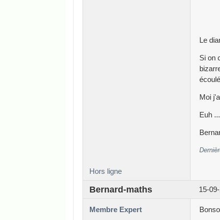
Le dia
Si on 
bizarr
écoulé
Moi j'
Euh ..
Berna
Dernièr
Hors ligne
Bernard-maths
15-09-
Membre Expert
Bonsoi