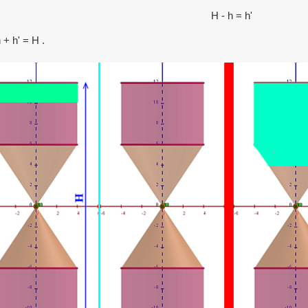
H - h = h'
 + h' = H .