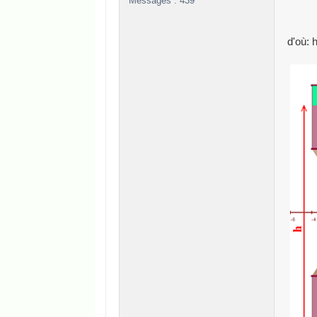
Messages : 439
d'où: h