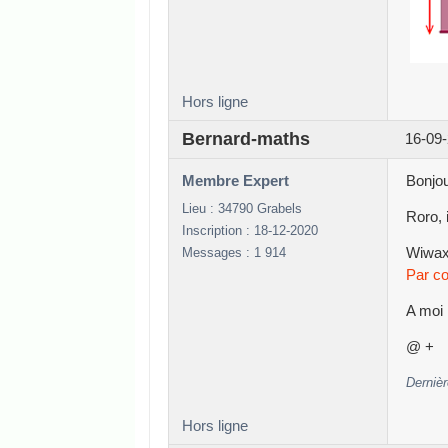
Hors ligne
Bernard-maths
16-09-
Membre Expert
Bonjou
Lieu : 34790 Grabels
Roro, 
Inscription : 18-12-2020
Messages : 1 914
Wiwaxi
Par co
A moi B
@ +
Dernièr
Hors ligne