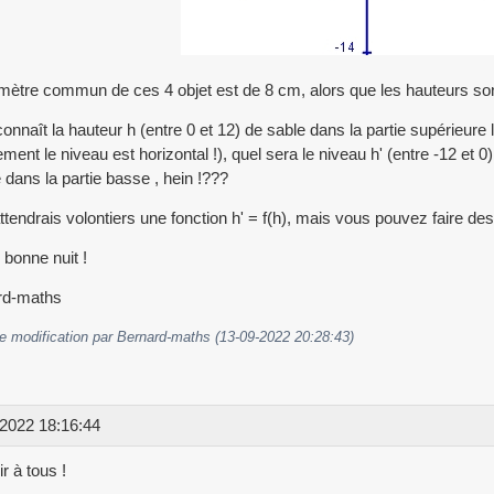
mètre commun de ces 4 objet est de 8 cm, alors que les hauteurs so
connaît la hauteur h (entre 0 et 12) de sable dans la partie supérieure lo
ement le niveau est horizontal !), quel sera le niveau h' (entre -12 et 
 dans la partie basse , hein !???
attendrais volontiers une fonction h' = f(h), mais vous pouvez faire des
. bonne nuit !
rd-maths
e modification par Bernard-maths (13-09-2022 20:28:43)
2022 18:16:44
r à tous !