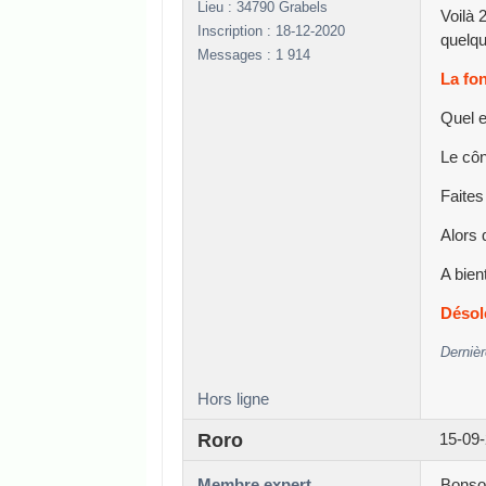
Lieu : 34790 Grabels
Voilà 
Inscription : 18-12-2020
quelqu
Messages : 1 914
La fon
Quel e
Le côn
Faites
Alors 
A bien
Désolé
Dernièr
Hors ligne
Roro
15-09-
Membre expert
Bonsoi