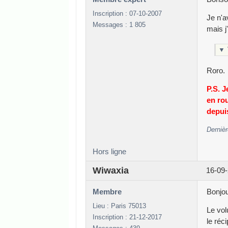
Inscription : 07-10-2007
Je n'a
Messages : 1 805
mais j'
▼
Roro.
P.S. 
en rou
depuis
Dernièr
Hors ligne
Wiwaxia
16-09-
Membre
Bonjou
Lieu : Paris 75013
Le vol
Inscription : 21-12-2017
le réc