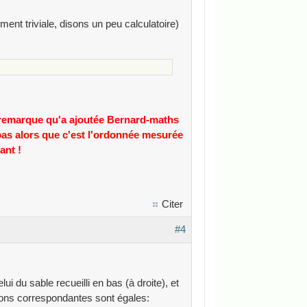
nt triviale, disons un peu calculatoire)
a remarque qu'a ajoutée Bernard-maths
 bas alors que c'est l'ordonnée mesurée
ant !
Citer
#4
i du sable recueilli en bas (à droite), et
tions correspondantes sont égales: