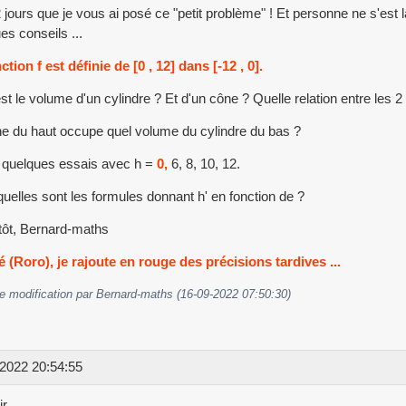
2 jours que je vous ai posé ce "petit problème" ! Et personne ne s'est
es conseils ...
ction f est définie de [0 , 12] dans [-12 , 0].
st le volume d'un cylindre ? Et d'un cône ? Quelle relation entre les 2 
e du haut occupe quel volume du cylindre du bas ?
 quelques essais avec h =
0,
6, 8, 10, 12.
quelles sont les formules donnant h' en fonction de ?
tôt, Bernard-maths
 (Roro), je rajoute en rouge des précisions tardives ...
e modification par Bernard-maths (16-09-2022 07:50:30)
2022 20:54:55
r,