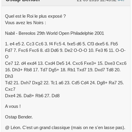
Quel est le Roi le plus exposé ?
Vous avez les Noirs :
Nabil - Bereolos 29th World Open Philadelphie 2001
1. e4 e5 2. Cc3 Cc6 3. f4 Fc5 4. fxe5 d6 5. Cf3 dxe5 6. Fb5
Fd7 7. Fxc6 Fxc6 8. d3 Dd6 9. De2 O-O-O 10. Fe3 f6 11. O-O-
O
Ce7 12. d4 exd4 13. Cxd4 De5 14. Cxc6 Fxe3+ 15. Dxe3 Cxc6
16. Dh3+ Rb8 17. Td7 Dg5+ 18. Rb1 Txd7 19. Dxd7 Td8 20.
Dh3
Td2 21. Dxh7 Dxg2 22. Tc1 a6 23. Cd5 Cd4 24. Dg8+ Ra7 25.
Cxc7
Dxe4 26. Da8+ Rb6 27. Dd8
A vous !
Ostap Bender.
@ Léon. C'est un grand classique (mais on ne s'en lasse pas).