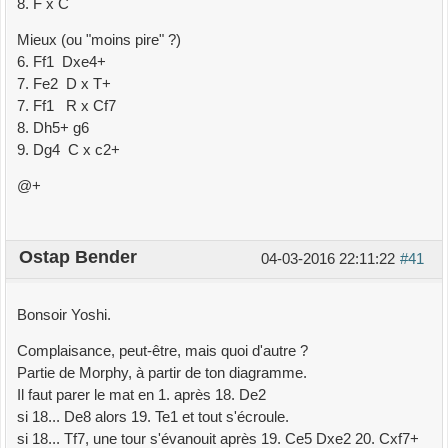
8. F x C
Mieux (ou "moins pire" ?)
6. Ff1 Dxe4+
7. Fe2 D x T+
7. Ff1 R x Cf7
8. Dh5+ g6
9. Dg4 C x c2+
@+
Ostap Bender
04-03-2016 22:11:22
#41
Bonsoir Yoshi.
Complaisance, peut-être, mais quoi d'autre ?
Partie de Morphy, à partir de ton diagramme.
Il faut parer le mat en 1. après 18. De2
si 18... De8 alors 19. Te1 et tout s'écroule.
si 18... Tf7, une tour s'évanouit après 19. Ce5 Dxe2 20. Cxf7+