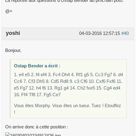
La réponse aux questions d'Ostap Bender au prochain post.
@+
yoshi
04-03-2016 12:57:15
#40
Bonjour,
Ostap Bender a écrit :
1. e4 e5 2. f4 ef4 3. Fc4 Dh4 4. Rf1 g5 5. Cc3 Fg7 6. d4
Cc6 7. Cf3 Dh5 8. Cd5 Rd8 9. c3 Cf6 10. Cxf6 Fxf6 11.
e5 Fg7 12. h4 f6 13. Rg1 g4 14. Ch2 fxe5 15. Cg4 ed4
16. Ff4 Tf8 17. Fg5 Ce7
Vous êtes Morphy. Vous êtes un tueur. Tuez ! Etouffez
!
On arrive donc à cette position :