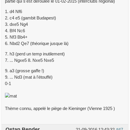
partie qui s'est déroulée le 01-02-2015 (interclubs régional)
1. d4 Nf6
2. c4 e5 (gambit Budapest)
3. dxe5 Ng4
4. Bf4 Nc6
5. Nf3 Bb4+
6. Nbd2 Qe7 (théorique jusque là)
7. h3 (perd un temp inutilement)
7. ... Ngxe5 8. Nxe5 Nxe5
9. a3 (grosse gaffe !)
9. ... Nd3 (mat à l'étouffé)
0-1
Thème connu, appelé le piège de Kieninger (Vienne 1925 )
Ostap Bender
21-09-2016 12:43:32
#47