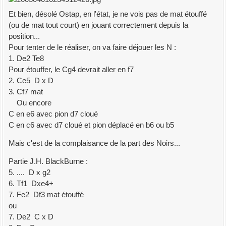
Et bien, désolé Ostap, en l'état, je ne vois pas de mat étouffé
(ou de mat tout court) en jouant correctement depuis la
position...
Pour tenter de le réaliser, on va faire déjouer les N :
1. De2 Te8
Pour étouffer, le Cg4 devrait aller en f7
2. Ce5 D x D
3. Cf7 mat
Ou encore
C en e6 avec pion d7 cloué
C en c6 avec d7 cloué et pion déplacé en b6 ou b5
Mais c'est de la complaisance de la part des Noirs...
Partie J.H. BlackBurne :
5. .... D x g2
6. Tf1 Dxe4+
7. Fe2 Df3 mat étouffé
ou
7. De2 C x D