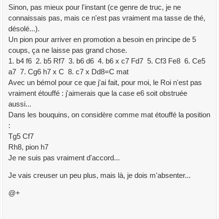
Sinon, pas mieux pour l'instant (ce genre de truc, je ne
connaissais pas, mais ce n'est pas vraiment ma tasse de thé,
désolé...).
Un pion pour arriver en promotion a besoin en principe de 5
coups, ça ne laisse pas grand chose.
1. b4 f6 2. b5 Rf7 3. b6 d6 4. b6 x c7 Fd7 5. Cf3 Fe8 6. Ce5
a7 7. Cg6 h7 x C 8. c7 x Dd8=C mat
Avec un bémol pour ce que j'ai fait, pour moi, le Roi n'est pas
vraiment étouffé : j'aimerais que la case e6 soit obstruée
aussi...
Dans les bouquins, on considère comme mat étouffé la position
:
Tg5 Cf7
Rh8, pion h7
Je ne suis pas vraiment d'accord...
Je vais creuser un peu plus, mais là, je dois m'absenter...
@+