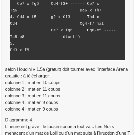
Ce7 x Tg6 Cd4-f3+ ------ Ce7 x
Tg6 Dg6 x Th7
4. Cd4 x f5 g2 x Cf3 Th4 x
Cd4 Cg4-f7 mat
Ce7 x Tg6 Cg6-e5 -----
Ta8-e8 étouffé
5.
Fd3 x f5
selon Houdini v 1.5a (gratuit) doit tourner avec l'interface Arena
gratuite : à télécharger.
colonne 1 : mat en 10 coups
colonne 2 : mat en 11 coups
colonne 3 : mat en 11 coups
colonne 4 : mat en 9 coups
colonne 4 : mat en 9 coups
Diagramme 4
L'heure est grave : le tocsin sonne à tout va... Les Noirs
menacent d'un mat de Lolli ou d'un mat suite à l'irruption d'une T