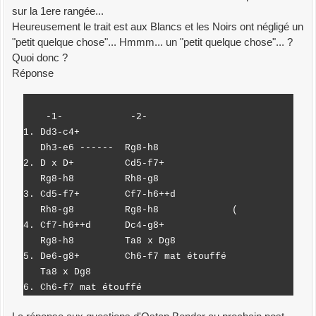
sur la 1ere rangée...
Heureusement le trait est aux Blancs et les Noirs ont négligé un
"petit quelque chose"... Hmmm... un "petit quelque chose"... ?
Quoi donc ?
Réponse
-1- -2-
1. Dd3-c4+
Dh3-e6 ------ Rg8-h8
2. D x D+ Cd5-f7+
Rg8-h8 Rh8-g8
3. Cd5-f7+ Cf7-h6++d
Rh8-g8 Rg8-h8 (
4. Cf7-h6++d Dc4-g8+
Rg8-h8 Ta8 x Dg8
5. De6-g8+ Ch6-f7 mat étouffé
Ta8 x Dg8
6. Ch6-f7 mat étouffé