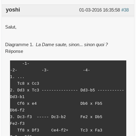
yoshi
01-03-2016 16:35:58
#38
Salut,
Diagramme 1.
La Dame saute, sinon... sinon quoi ?
Réponse
-1-
-2- -3- -4-
1. ...
Tc8 x Cc3
2. Dd3 x Tc3 --------------- Dd3-b5 -----------
Dd3-b1
Cf6 x e4 Db6 x Fb5
Db6-f2
3. Dc3-f3 ----- Dc3-b2 Fe2 x Db5
Fe2-f3
Tf8 x Df3 Ce4-f2+ Tc3 x Fa3