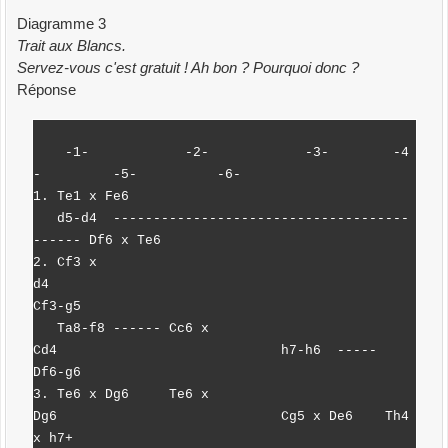
Diagramme 3
Trait aux Blancs.
Servez-vous c'est gratuit ! Ah bon ? Pourquoi donc ?
Réponse
-1- -2- -3- -4
- -5- -6-
1. Te1 x Fe6
d5-d4 -------------------------------------
------ Df6 x Te6
2. Cf3 x
d4
Cf3-g5
Ta8-f8 ------ Cc6 x
Cd4 h7-h6 -----
Df6-g6
3. Te6 x Dg6 Te6 x
Dg6 Cg5 x De6 Th4
x h7+