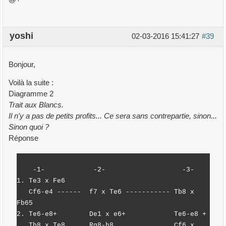
yoshi
02-03-2016 15:41:27
#39
Bonjour,
Voilà la suite :
Diagramme 2
Trait aux Blancs.
Il n'y a pas de petits profits... Ce sera sans contrepartie, sinon...
Sinon quoi ?
Réponse
-1- -2- -3-
1. Te3 x Fe6
Cf6-e4 ------ f7 x Te6 ----------- Tb8 x
Fb65
2. Te6-e8+ De1 x e6+ Te6-e8 +
Tb8 x Te8 Rg8-h8 Cf6 x