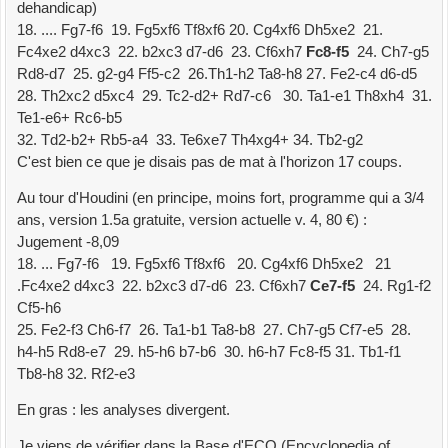
dehandicap)
18. .... Fg7-f6 19. Fg5xf6 Tf8xf6 20. Cg4xf6 Dh5xe2 21.
Fc4xe2 d4xc3 22. b2xc3 d7-d6 23. Cf6xh7
Fc8-f5
24. Ch7-g5
Rd8-d7 25. g2-g4 Ff5-c2 26.Th1-h2 Ta8-h8 27. Fe2-c4 d6-d5
28. Th2xc2 d5xc4 29. Tc2-d2+ Rd7-c6 30. Ta1-e1 Th8xh4 31.
Te1-e6+ Rc6-b5
32. Td2-b2+ Rb5-a4 33. Te6xe7 Th4xg4+ 34. Tb2-g2
C'est bien ce que je disais pas de mat à l'horizon 17 coups.
Au tour d'Houdini (en principe, moins fort, programme qui a 3/4
ans, version 1.5a gratuite, version actuelle v. 4, 80 €) :
Jugement -8,09
18. ... Fg7-f6 19. Fg5xf6 Tf8xf6 20. Cg4xf6 Dh5xe2 21
.Fc4xe2 d4xc3 22. b2xc3 d7-d6 23. Cf6xh7
Ce7-f5
24. Rg1-f2
Cf5-h6
25. Fe2-f3 Ch6-f7 26. Ta1-b1 Ta8-b8 27. Ch7-g5 Cf7-e5 28.
h4-h5 Rd8-e7 29. h5-h6 b7-b6 30. h6-h7 Fc8-f5 31. Tb1-f1
Tb8-h8 32. Rf2-e3
En gras : les analyses divergent.
Je viens de vérifier dans la Base d'ECO (Encyclopedia of