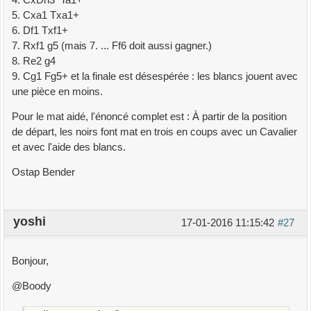
5. Cxa1 Txa1+
6. Df1 Txf1+
7. Rxf1 g5 (mais 7. ... Ff6 doit aussi gagner.)
8. Re2 g4
9. Cg1 Fg5+ et la finale est désespérée : les blancs jouent avec
une pièce en moins.
Pour le mat aidé, l'énoncé complet est : À partir de la position
de départ, les noirs font mat en trois en coups avec un Cavalier
et avec l'aide des blancs.
Ostap Bender
yoshi
17-01-2016 11:15:42
#27
Bonjour,
@Boody