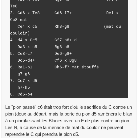
Te8
3. Cd6 x Te8 Cd6-f7+ De1 x
Ce8 mat
Ce4 x c5 Rh8-g8 (mat du
couloir)
4. d4 x Cc5 Cf7-h6++d
Da3 x c5 Rg8-h8
5. Ce8-c7 De6-g8+
Dc5-d4+ Cf6 x Dg8
6. Ra1-b1 Ch6-f7 mat étouffé
g7-g6
7. Cc7 x d5
h7-h5
8. Cd5-b4
Le "pion passé" c6 était trop fort d'où le sacrifice du C contre un
pion (deux au départ, mais la perte du pion d5 ramènera le bilan
à un pion)laissant les Blancs avec un F de plus contre un pion.
Les N, à cause de la menace de mat du couloir ne peuvent
reprendre le C qui prendra le pion d5.