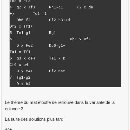
Tc3 x Ff3
4. g2 x Tf3 Rh1-g1 (2 C de
+) Te1-f1
Db6-f2 Cf2-h3++d
Df2 x Tf1+
5. Te1-g1 Rg1-
h1 Db1 x Df1
D x Fe2 Db6-g1+
Ta1 x Tf1
6. g3 x ce4 Te1 x D
Cf6 x e4
D x e4+ Cf2 Mat
7. Tg1-g2
D x b4
Le thème du mat étouffé se retrouve dans la variante de la
colonne 2.
La suite des solutions plus tard
@+