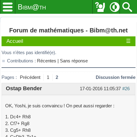
Bibm@th
Forum de mathématiques - Bibm@th.net
Accueil
☰
Vous n'êtes pas identifié(e).
Contributions :
Récentes |
Sans réponse
Pages :
Précédent
1
2
Discussion fermée
Ostap Bender
17-01-2016 11:05:37
#26
OK, Yoshi, je suis convaincu ! On peut aussi regarder :
1. Dc4+ Rh8
2. Cf7+ Rg8
3. Cg5+ Rh8
4. CxDh3 Ta1+