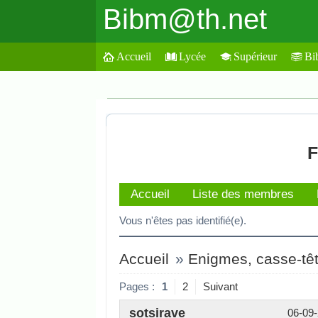
Bibm@th.net
Accueil
Lycée
Supérieur
Bi
F
Accueil
Liste des membres
Vous n'êtes pas identifié(e).
Accueil
»
Enigmes, casse-tête
Pages :
1
2
Suivant
sotsirave
06-09-