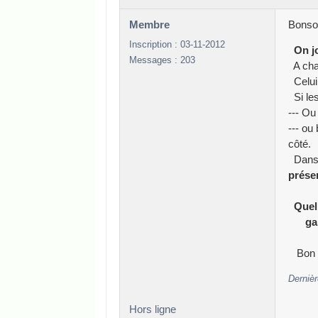
Membre
Bonso
Inscription : 03-11-2012
On j
Messages : 203
A chaq
Celui 
Si les
--- Ou
--- ou
côté.
Dans 
prése
Quel
gain 
Bon a
Dernièr
Hors ligne