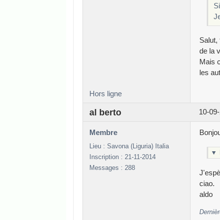
Si
J
Salut,
de la v
Mais c
les au
Hors ligne
al berto
10-09-
Membre
Bonjou
Lieu : Savona (Liguria) Italia
▼
Inscription : 21-11-2014
Messages : 288
J'espè
ciao.
aldo
Dernièr