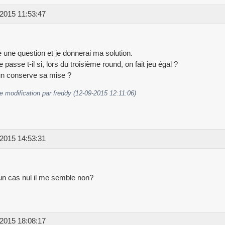
2015 11:53:47
 une question et je donnerai ma solution.
 passe t-il si, lors du troisième round, on fait jeu égal ?
n conserve sa mise ?
e modification par freddy (12-09-2015 12:11:06)
2015 14:53:31
un cas nul il me semble non?
2015 18:08:17