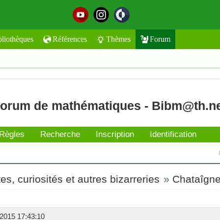
bliothèques
Références
Thèmes
Forum
orum de mathématiques - Bibm@th.n
Règles
Recherche
Inscription
Identification
s, curiosités et autres bizarreries
»
Chataîgn
2015 17:43:10