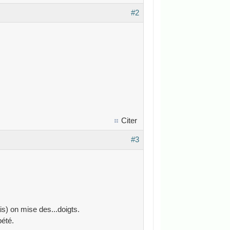
#2
Citer
#3
is) on mise des...doigts.
pété.