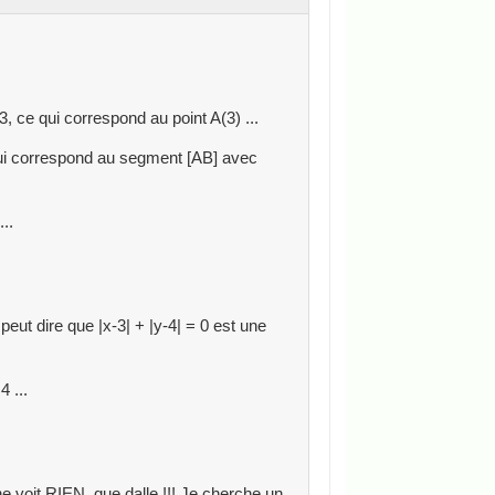
3, ce qui correspond au point A(3) ...
qui correspond au segment [AB] avec
..
 peut dire que |x-3| + |y-4| = 0 est une
4 ...
voit RIEN, que dalle !!! Je cherche un