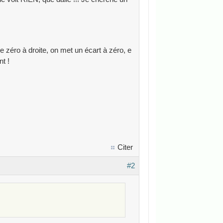
e zéro à droite, on met un écart à zéro, e
t !
Citer
#2