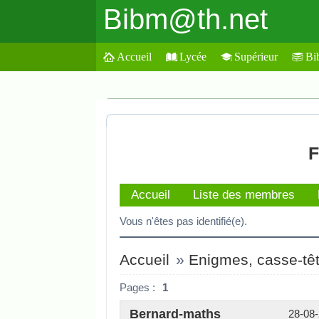
Bibm@th.net
Accueil
Lycée
Supérieur
Bi
F
Accueil
Liste des membres
Vous n'êtes pas identifié(e).
Accueil
»
Enigmes, casse-tête
Pages :
1
Bernard-maths
28-08-