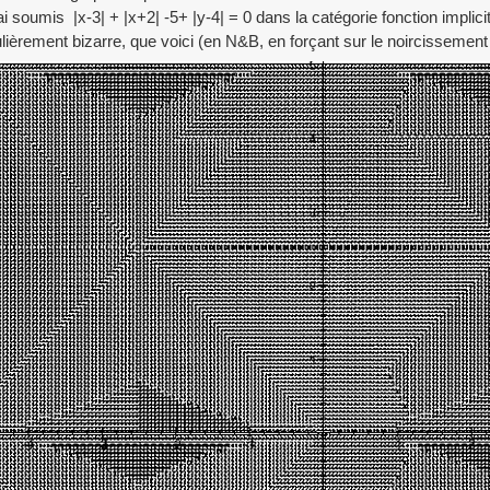
 ai soumis |x-3| + |x+2| -5+ |y-4| = 0 dans la catégorie fonction implici
ulièrement bizarre, que voici (en N&B, en forçant sur le noircissement e