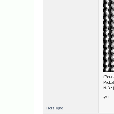
(Pour $
Probab
N-B : 
@+
Hors ligne