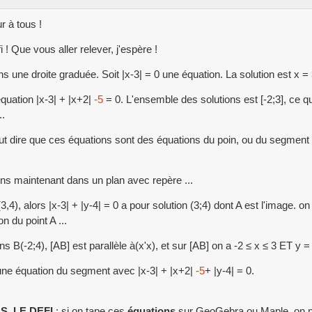
r à tous !
i ! Que vous aller relever, j'espère !
s une droite graduée. Soit |x-3| = 0 une équation. La solution est x = 
'équation |x-3| + |x+2|
-5
= 0. L'ensemble des solutions est [-2;3], ce 
..
t dire que ces équations sont des équations du poin, ou du segment .
s maintenant dans un plan avec repère ...
(3,4), alors |x-3| + |y-4| = 0 a pour solution (3;4) dont A est l'image. on
n du point A ...
ns B(-2;4), [AB] est parallèle à(x'x), et sur [AB] on a -2 ≤ x ≤ 3 ET y = 
ne équation du segment avec |x-3| + |x+2|
-5
+ |y-4| = 0.
S, LE DEFI
: si on tape ces
équations
sur GeoGebra ou Maple, on ne 