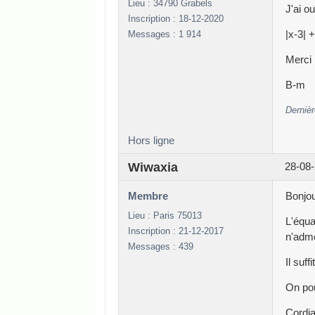
Lieu : 34790 Grabels
J'ai o
Inscription : 18-12-2020
Messages : 1 914
|x-3| 
Merci 
B-m
Dernièr
Hors ligne
Wiwaxia
28-08-
Membre
Bonjou
Lieu : Paris 75013
L'équa
Inscription : 21-12-2017
n'adme
Messages : 439
Il suf
On pou
Cordia