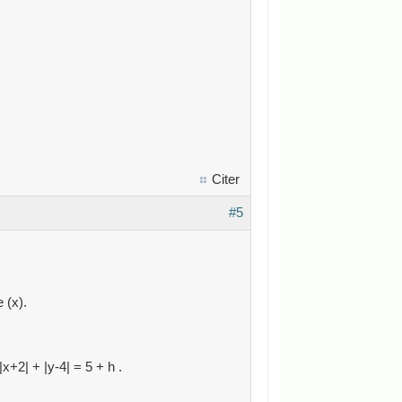
Citer
#5
 (x).
x+2| + |y-4| = 5 + h .