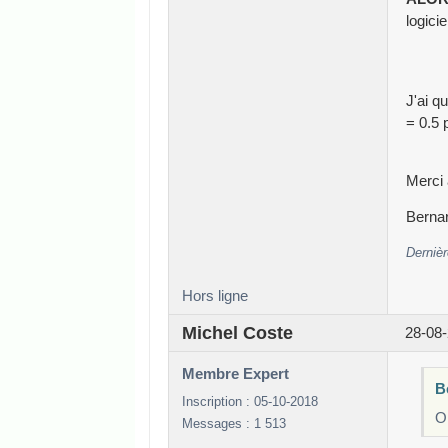
logicie
J'ai q
= 0.5 
Merci 
Berna
Dernièr
Hors ligne
Michel Coste
28-08-
Membre Expert
B
Inscription : 05-10-2018
On
Messages : 1 513