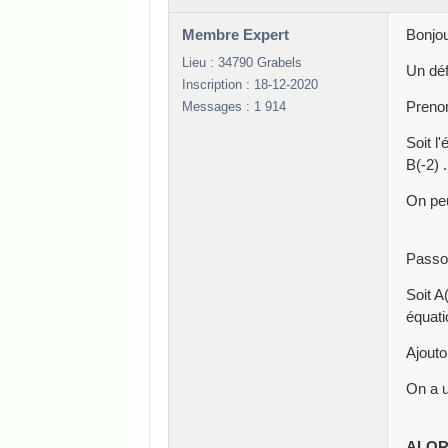
Membre Expert
Bonjou
Lieu : 34790 Grabels
Un déf
Inscription : 18-12-2020
Messages : 1 914
Prenon
Soit l
B(-2) .
On peu
Passon
Soit A
équatio
Ajouto
On a u
ALOR