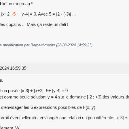
ublié un morceau !!!
+ |x+2|
-5
+ |y-4| = 0. Avec 5 = |2 - (-3)| ...
les copains ... Mais ça reste un défi !
e modification par Bernard-maths (28-08-2024 14:59:23)
2024 16:59:35
r,
tion posée |x-3| + |x+2| -5+ |y-4| = 0
t comme seule solution: y = 4 sur le domaine [-2 ; +3] des valeurs de
fit d'envisager les 6 expressions possibles de F(x, y).
rrait éventuellement envisager une relation un peu différente: |x-3| + |
lement, W.