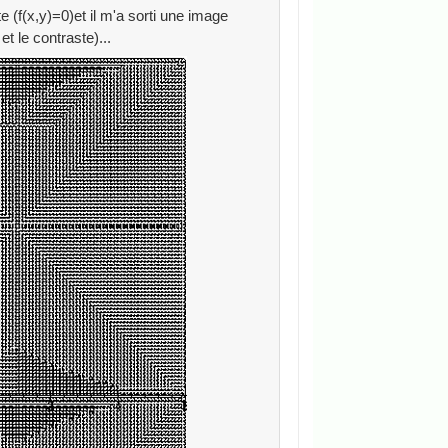
te (f(x,y)=0)et il m'a sorti une image
t le contraste)...