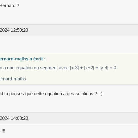
Bernard ?
2024 12:59:20
ernard-maths a écrit :
 a une équation du segment avec |x-3| + |x+2| + |y-4| = 0
ernard-maths
d tu penses que cette équation a des solutions ? :-)
2024 14:08:20
!!!