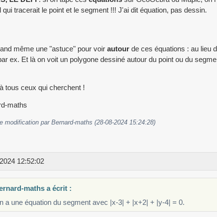
l qui tracerait le point et le segment !!! J'ai dit équation, pas dessin.
uand même une "astuce" pour voir
autour
de ces équations : au lieu d
par ex. Et là on voit un polygone dessiné autour du point ou du segmen
à tous ceux qui cherchent !
rd-maths
e modification par Bernard-maths (28-08-2024 15:24:28)
2024 12:52:02
ernard-maths a écrit :
 a une équation du segment avec |x-3| + |x+2| + |y-4| = 0.