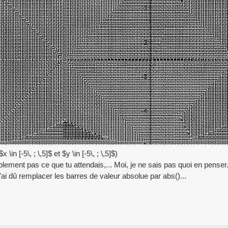
x \in [-5\, ; \,5]$ et $y \in [-5\, ; \,5]$)
lement pas ce que tu attendais,... Moi, je ne sais pas quoi en penser
j'ai dû remplacer les barres de valeur absolue par abs()...