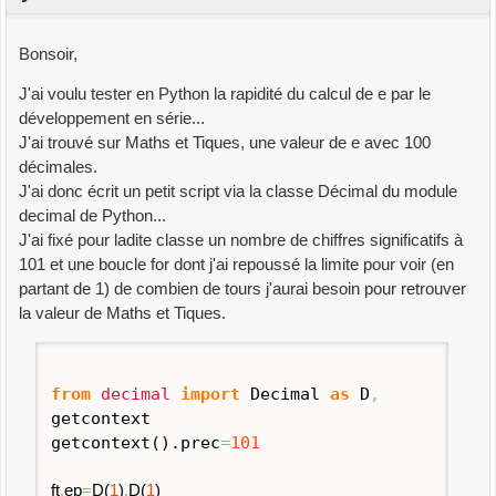
Bonsoir,
J'ai voulu tester en Python la rapidité du calcul de e par le
développement en série...
J'ai trouvé sur Maths et Tiques, une valeur de e avec 100
décimales.
J'ai donc écrit un petit script via la classe Décimal du module
decimal de Python...
J'ai fixé pour ladite classe un nombre de chiffres significatifs à
101 et une boucle for dont j'ai repoussé la limite pour voir (en
partant de 1) de combien de tours j'aurai besoin pour retrouver
la valeur de Maths et Tiques.
from
decimal
import
Decimal
as
D
,
getcontext
getcontext
(
)
.
prec
=
101
ft
,
ep
=
D
(
1
)
,
D
(
1
)