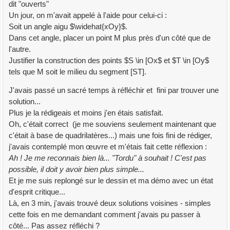
dit "ouverts"
Un jour, on m'avait appelé à l'aide pour celui-ci :
Soit un angle aigu $\widehat{xOy}$.
Dans cet angle, placer un point M plus près d'un côté que de
l'autre.
Justifier la construction des points $S \in [Ox$ et $T \in [Oy$
tels que M soit le milieu du segment [ST].
J'avais passé un sacré temps à réfléchir et fini par trouver une
solution...
Plus je la rédigeais et moins j'en étais satisfait.
Oh, c'était correct (je me souviens seulement maintenant que
c'était à base de quadrilatères...) mais une fois fini de rédiger,
j'avais contemplé mon œuvre et m'étais fait cette réflexion :
Ah ! Je me reconnais bien là... "Tordu" à souhait ! C'est pas
possible, il doit y avoir bien plus simple...
Et je me suis replongé sur le dessin et ma démo avec un état
d'esprit critique...
Là, en 3 min, j'avais trouvé deux solutions voisines - simples
cette fois en me demandant comment j'avais pu passer à
côté... Pas assez réfléchi ?