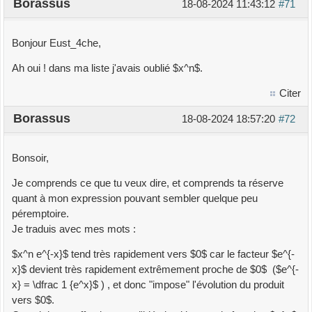
Borassus
18-08-2024 11:43:12
#71
Bonjour Eust_4che,
Ah oui ! dans ma liste j'avais oublié $x^n$.
Citer
Borassus
18-08-2024 18:57:20
#72
Bonsoir,
Je comprends ce que tu veux dire, et comprends ta réserve
quant à mon expression pouvant sembler quelque peu
péremptoire.
Je traduis avec mes mots :
$x^n e^{-x}$ tend très rapidement vers $0$ car le facteur $e^{-
x}$ devient très rapidement extrêmement proche de $0$ ($e^{-
x} = \dfrac 1 {e^x}$ ) , et donc "impose" l'évolution du produit
vers $0$.