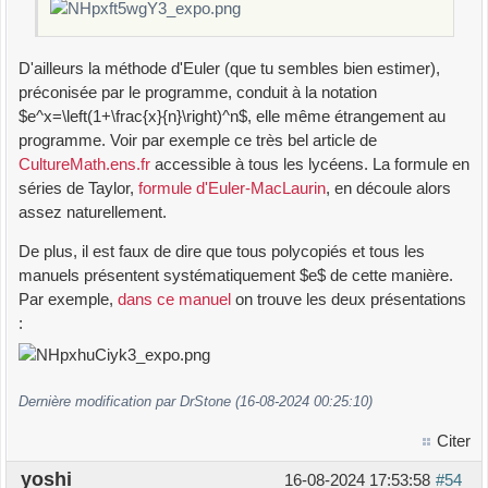
D'ailleurs la méthode d'Euler (que tu sembles bien estimer),
préconisée par le programme, conduit à la notation
$e^x=\left(1+\frac{x}{n}\right)^n$, elle même étrangement au
programme. Voir par exemple ce très bel article de
CultureMath.ens.fr
accessible à tous les lycéens. La formule en
séries de Taylor,
formule d'Euler-MacLaurin
, en découle alors
assez naturellement.
De plus, il est faux de dire que tous polycopiés et tous les
manuels présentent systématiquement $e$ de cette manière.
Par exemple,
dans ce manuel
on trouve les deux présentations
:
Dernière modification par DrStone (16-08-2024 00:25:10)
Citer
yoshi
16-08-2024 17:53:58
#54