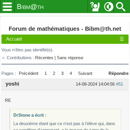
Bibm@th
Forum de mathématiques - Bibm@th.net
Accueil
☰
Vous n'êtes pas identifié(e).
Contributions :
Récentes |
Sans réponse
Pages :
Précédent
1
2
3
4
Suivant
Répondre
yoshi
14-08-2024 14:04:56
#51
RE
DrStone a écrit :
La deuxième étant que ce n'est pas à l'élève qui, dans
sa condition d'apprenant, a le moyen de juger de la