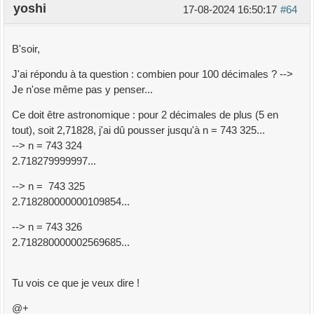
yoshi
17-08-2024 16:50:17
#64
B'soir,
J'ai répondu à ta question : combien pour 100 décimales ? -->
Je n'ose même pas y penser...
Ce doit être astronomique : pour 2 décimales de plus (5 en
tout), soit 2,71828, j'ai dû pousser jusqu'à n = 743 325...
--> n = 743 324
2.718279999997...
--> n = 743 325
2.718280000000109854...
--> n = 743 326
2.718280000002569685...
Tu vois ce que je veux dire !
@+