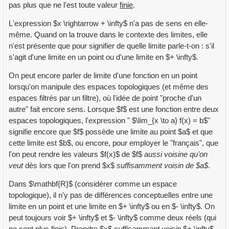
pas plus que ne l'est toute valeur
finie
.
L'expression $x \rightarrow + \infty$ n'a pas de sens en elle-
même. Quand on la trouve dans le contexte des limites, elle
n'est présente que pour signifier de quelle limite parle-t-on : s'il
s'agit d'une limite en un point ou d'une limite en $+ \infty$.
On peut encore parler de limite d'une fonction en un point
lorsqu'on manipule des espaces topologiques (et même des
espaces filtrés par un filtre), où l'idée de point "proche d'un
autre" fait encore sens. Lorsque $f$ est une fonction entre deux
espaces topologiques, l'expression " $\lim_{x \to a} f(x) = b$"
signifie encore que $f$ possède une limite au point $a$ et que
cette limite est $b$, ou encore, pour employer le "français", que
l'on peut rendre les valeurs $f(x)$ de $f$
aussi voisine qu'on
veut
dès lors que l'on prend $x$
suffisamment voisin de $a$
.
Dans $\mathbf{R}$ (considérer comme un espace
topologique), il n'y pas de différences conceptuelles entre une
limite en un point et une limite en $+ \infty$ ou en $- \infty$. On
peut toujours voir $+ \infty$ et $- \infty$ comme deux réels (qui
ne sont plus finis). Prendre $x$
suffisamment voisin
$+ \infty$