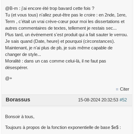
@B-m : j'ai encore été trop bavard cette fois ?
Tu (et vous tous) n'allez peut-être pas le croire : en 2nde, 1ere,
Term , c'était un vrai crève-cœur pour moi les dissertations et
autres commentaires de textes, tellement je restais sec...
Plus tard, un événement s'est produit qui a fait sauter le verrou.
Je sais quand (Date, heure) et pourquoi (circonstances).
Maintenant, je n'ai plus de pb, je suis même capable de
changer de style...
Moralité : dans un cas comme celui-là, il ne faut pas
désespérer.
@+
Citer
Borassus
15-08-2024 20:32:53
#52
Bonsoir à tous,
Toujours à propos de la fonction exponentielle de base $e$ :