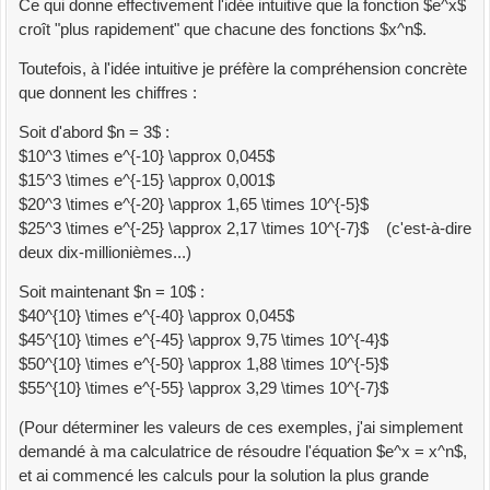
Ce qui donne effectivement l'idée intuitive que la fonction $e^x$
croît "plus rapidement" que chacune des fonctions $x^n$.
Toutefois, à l'idée intuitive je préfère la compréhension concrète
que donnent les chiffres :
Soit d'abord $n = 3$ :
$10^3 \times e^{-10} \approx 0,045$
$15^3 \times e^{-15} \approx 0,001$
$20^3 \times e^{-20} \approx 1,65 \times 10^{-5}$
$25^3 \times e^{-25} \approx 2,17 \times 10^{-7}$ (c'est-à-dire
deux dix-millionièmes...)
Soit maintenant $n = 10$ :
$40^{10} \times e^{-40} \approx 0,045$
$45^{10} \times e^{-45} \approx 9,75 \times 10^{-4}$
$50^{10} \times e^{-50} \approx 1,88 \times 10^{-5}$
$55^{10} \times e^{-55} \approx 3,29 \times 10^{-7}$
(Pour déterminer les valeurs de ces exemples, j'ai simplement
demandé à ma calculatrice de résoudre l'équation $e^x = x^n$,
et ai commencé les calculs pour la solution la plus grande