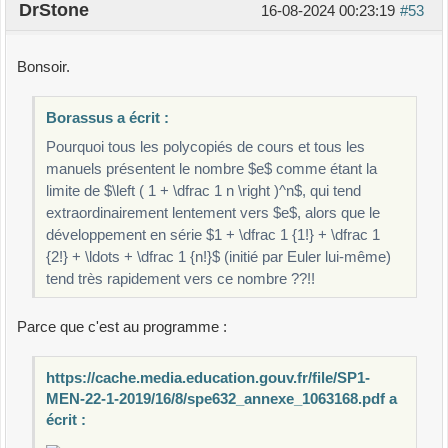
DrStone
16-08-2024 00:23:19
#53
Bonsoir.
Borassus a écrit :
Pourquoi tous les polycopiés de cours et tous les
manuels présentent le nombre $e$ comme étant la
limite de $\left ( 1 + \dfrac 1 n \right )^n$, qui tend
extraordinairement lentement vers $e$, alors que le
développement en série $1 + \dfrac 1 {1!} + \dfrac 1
{2!} + \ldots + \dfrac 1 {n!}$ (initié par Euler lui-même)
tend très rapidement vers ce nombre ??!!
Parce que c'est au programme :
https://cache.media.education.gouv.fr/file/SP1-
MEN-22-1-2019/16/8/spe632_annexe_1063168.pdf a
écrit :