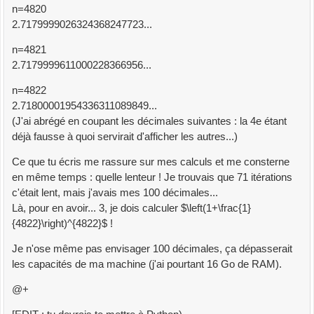
n=4820
2.7179999026324368247723...
n=4821
2.7179999611000228366956...
n=4822
2.71800001954336311089849...
(J'ai abrégé en coupant les décimales suivantes : la 4e étant
déjà fausse à quoi servirait d'afficher les autres...)
Ce que tu écris me rassure sur mes calculs et me consterne
en même temps : quelle lenteur ! Je trouvais que 71 itérations
c'était lent, mais j'avais mes 100 décimales...
Là, pour en avoir... 3, je dois calculer $\left(1+\frac{1}
{4822}\right)^{4822}$ !
Je n'ose même pas envisager 100 décimales, ça dépasserait
les capacités de ma machine (j'ai pourtant 16 Go de RAM).
@+