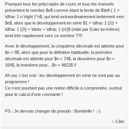
Pourquoi tous les polycopiés de cours et tous les manuels
présentent le nombre $e$ comme étant la limite de $\left ( 1 +
\dfrac 1 n \right )^n$, qui tend extraordinairement lentement vers
$e$, alors que le développement en série $1 + \dfrac 1 {1!} +
\dfrac 1 {2!} + \ldots + \dfrac 1 {n!}$ (initié par Euler lui-même)
tend très rapidement vers ce nombre ??!!
Avec le développement, la cinquième décimale est atteinte pour
$n = 9$, alors que pour la définition habituelle, la première
décimale est atteinte pour $n = 74$, la deuxième pour $n =
164$, la troisième pour... $n = 4822$ !!
Ah oui, c'est vrai : les développement en série ne sont pas au
programme !
Ce n'est pourtant pas une notion difficile à comprendre, surtout
pour le calcul d'une constante !
PS : Je devrais changer de pseudo : Borebelle ! :-)
Citer