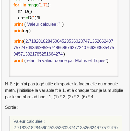
for
i
in
range
(
1
,
71
)
:
ft*
=
D
(
i
)
ep+
=
D
(
1
)
/ft
print
(
"Valeur calculée :"
)
print
(
ep
)
print
(
'2,718281828459045235360287471352662497
7572470936999595749669676277240766303535475
945713821785251664274'
)
print
(
"étant la valeur donné par Maths et Tiques"
)
N-B : je n'ai pas jugé utile d'importer la factorielle du module
math, j'initialise la variable ft à 1, et à chaque tour je la multiplie
par le nombre ad hoc : 1, (1) * 2, (2) * 3, (6) * 4...
Sortie :
Valeur calculée :
2.7182818284590452353602874713526624977572470