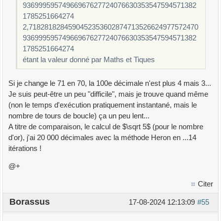
93699959574966967627724076630353547594571382
1785251664274
2,7182818284590452353602874713526624977572470
93699959574966967627724076630353547594571382
1785251664274
étant la valeur donné par Maths et Tiques
Si je change le 71 en 70, la 100e décimale n'est plus 4 mais 3...
Je suis peut-être un peu "difficile", mais je trouve quand même
(non le temps d'exécution pratiquement instantané, mais le
nombre de tours de boucle) ça un peu lent...
A titre de comparaison, le calcul de $\sqrt 5$ (pour le nombre
d'or), j'ai 20 000 décimales avec la méthode Heron en ...14
itérations !
@+
Citer
Borassus
17-08-2024 12:13:09
#55