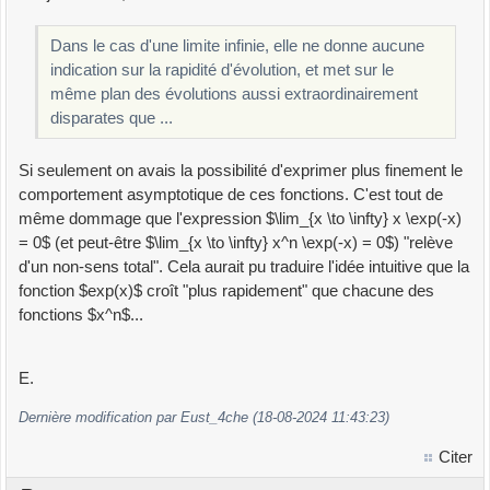
Dans le cas d'une limite infinie, elle ne donne aucune
indication sur la rapidité d'évolution, et met sur le
même plan des évolutions aussi extraordinairement
disparates que ...
Si seulement on avais la possibilité d'exprimer plus finement le
comportement asymptotique de ces fonctions. C'est tout de
même dommage que l'expression $\lim_{x \to \infty} x \exp(-x)
= 0$ (et peut-être $\lim_{x \to \infty} x^n \exp(-x) = 0$) "relève
d'un non-sens total". Cela aurait pu traduire l'idée intuitive que la
fonction $exp(x)$ croît "plus rapidement" que chacune des
fonctions $x^n$...
E.
Dernière modification par Eust_4che (18-08-2024 11:43:23)
Citer