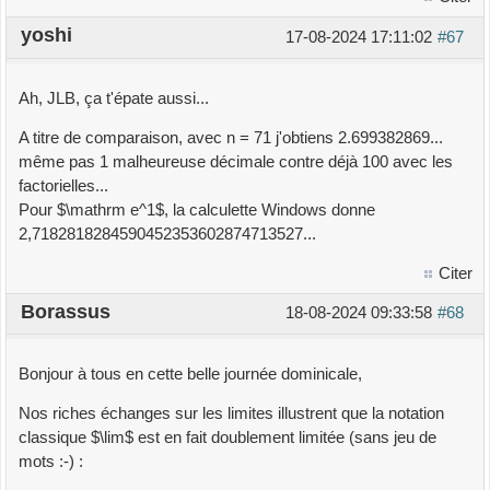
yoshi
17-08-2024 17:11:02
#67
Ah, JLB, ça t'épate aussi...
A titre de comparaison, avec n = 71 j'obtiens 2.699382869...
même pas 1 malheureuse décimale contre déjà 100 avec les
factorielles...
Pour $\mathrm e^1$, la calculette Windows donne
2,7182818284590452353602874713527...
Citer
Borassus
18-08-2024 09:33:58
#68
Bonjour à tous en cette belle journée dominicale,
Nos riches échanges sur les limites illustrent que la notation
classique $\lim$ est en fait doublement limitée (sans jeu de
mots :-) :