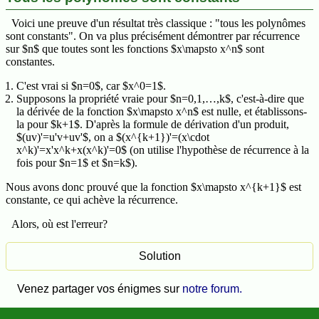
Voici une preuve d'un résultat très classique : "tous les polynômes
sont constants". On va plus précisément démontrer par récurrence
sur $n$ que toutes sont les fonctions $x\mapsto x^n$ sont
constantes.
C'est vrai si $n=0$, car $x^0=1$.
Supposons la propriété vraie pour $n=0,1,…,k$, c'est-à-dire que
la dérivée de la fonction $x\mapsto x^n$ est nulle, et établissons-
la pour $k+1$. D'après la formule de dérivation d'un produit,
$(uv)'=u'v+uv'$, on a $(x^{k+1})'=(x\cdot
x^k)'=x'x^k+x(x^k)'=0$ (on utilise l'hypothèse de récurrence à la
fois pour $n=1$ et $n=k$).
Nous avons donc prouvé que la fonction $x\mapsto x^{k+1}$ est
constante, ce qui achève la récurrence.
Alors, où est l'erreur?
Venez partager vos énigmes sur
notre forum.