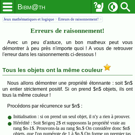
Bibm@th
Jeux mathématiques et logique
>
Erreurs de raisonnement!
>
Erreurs de raisonnement!
Avec un peu d'astuce, un bon matheux peut vous
démontrer à peu près n'importe quoi ! A vous de retrouver
l'erreur dans les raisonnements ci-dessous !
Tous les objets ont la même couleur
Nous allons démontrer une propriété étonnante : soit $n$
un entier strictement positif. Si on prend $n$ objets, ils ont
tous la même couleur !
Procédons par récurrence sur $n$ :
Initialisation : si on prend un seul objet, il n'y a rien à prouver.
Hérédité : Soit $n\geq 2$ et supposons la propriété vraie au
rang $n-1$. Prouvons-la au rang $n.$ On considère donc $n$
objets, que l'on numérote de 1 à $n.$ On forme un premier tas