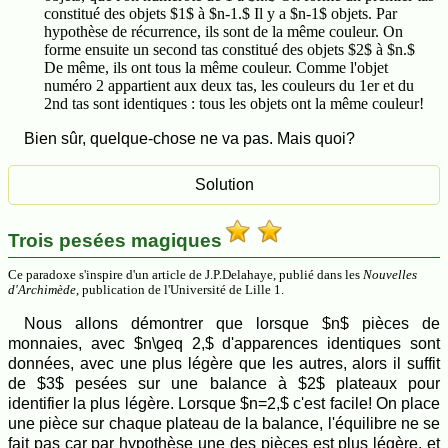
constitué des objets $1$ à $n-1.$ Il y a $n-1$ objets. Par
hypothèse de récurrence, ils sont de la même couleur. On
forme ensuite un second tas constitué des objets $2$ à $n.$
De même, ils ont tous la même couleur. Comme l'objet
numéro 2 appartient aux deux tas, les couleurs du 1er et du
2nd tas sont identiques : tous les objets ont la même couleur!
Bien sûr, quelque-chose ne va pas. Mais quoi?
Trois pesées magiques
Ce paradoxe s'inspire d'un article de J.P.Delahaye, publié dans les
Nouvelles
d'Archimède
, publication de l'Université de Lille 1.
Nous allons démontrer que lorsque $n$ pièces de
monnaies, avec $n\geq 2,$ d'apparences identiques sont
données, avec une plus légère que les autres, alors il suffit
de $3$ pesées sur une balance à $2$ plateaux pour
identifier la plus légère. Lorsque $n=2,$ c'est facile! On place
une pièce sur chaque plateau de la balance, l'équilibre ne se
fait pas car par hypothèse une des pièces est plus légère, et