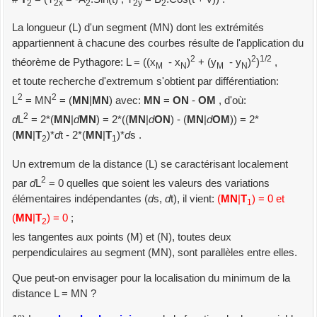
2
2x
2
2y
2
La longueur (L) d'un segment (MN) dont les extrémités
appartiennent à chacune des courbes résulte de l'application du
2
2
1/2
théorème de Pythagore: L = ((x
- x
)
+ (y
- y
)
)
,
M
N
M
N
et toute recherche d'extremum s'obtient par différentiation:
2
2
L
= MN
= (
MN
|
MN
) avec:
MN
=
ON
-
OM
, d'où:
2
d
L
= 2*(
MN
|
d
MN
) = 2*((
MN
|
d
ON
) - (
MN
|
d
OM
)) = 2*
(
MN
|
T
)*
d
t - 2*(
MN
|
T
)*
d
s .
2
1
Un extremum de la distance (L) se caractérisant localement
2
par
d
L
= 0 quelles que soient les valeurs des variations
élémentaires indépendantes (
d
s,
d
t), il vient:
(
MN
|
T
) = 0 et
1
(
MN
|
T
) = 0
;
2
les tangentes aux points (M) et (N), toutes deux
perpendiculaires au segment (MN), sont parallèles entre elles.
Que peut-on envisager pour la localisation du minimum de la
distance L = MN ?