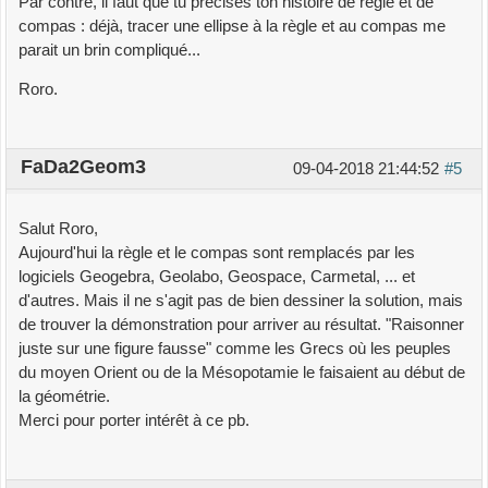
Par contre, il faut que tu précises ton histoire de règle et de
compas : déjà, tracer une ellipse à la règle et au compas me
parait un brin compliqué...
Roro.
FaDa2Geom3
09-04-2018 21:44:52
#5
Salut Roro,
Aujourd'hui la règle et le compas sont remplacés par les
logiciels Geogebra, Geolabo, Geospace, Carmetal, ... et
d'autres. Mais il ne s'agit pas de bien dessiner la solution, mais
de trouver la démonstration pour arriver au résultat. "Raisonner
juste sur une figure fausse" comme les Grecs où les peuples
du moyen Orient ou de la Mésopotamie le faisaient au début de
la géométrie.
Merci pour porter intérêt à ce pb.