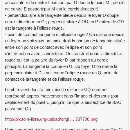
auscultateur de centre I passant par D donne le point M ; cercle
de centre E passant par M est le cercle directeur)
- perpendiculaire à la tangente bleue depuis le foyer D coupe
cercle directeur en O ; perpendiculaire à OD en P milieu de OD
est la tangente à l'ellipse rouge.
- point de contact tangente et ellipse rouge ? On sait que depuis
un foyer on voit sous un angle droit la portion de tangente située
entre son point de contact avec l'ellipse et son point
d'intersection avec la directrice. On construit donc la directrice
rouge qui est la polaire du foyer D par rapport au cercle
principal. La tangente la coupe en U. Du foyer D on mène la
perpendiculaire à DU qui coupe l'ellipse rouge en Q, point de
contact de la tangente et de l'ellipse rouge.
Le pb revient donc à minimise la distance CQ comme
représenté approximativement dans l'image ci-dessous (par
déplacement du point C jusqu'a ce que la bissectrice de BAC
passe par Q.)
http://pix.toile-libre.org/upload/origi … 797790.png
Mais comment parvenir à cette construction sans connaître C