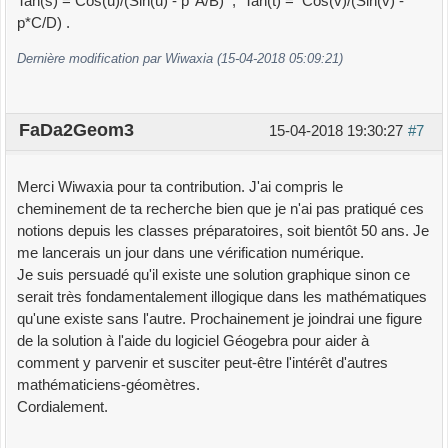
Tan(s) = Cos(u)/(Sin(u) - p*A/B) ; Tan(t) = Cos(v)/(Sin(v) -
p*C/D) .
Dernière modification par Wiwaxia (15-04-2018 05:09:21)
FaDa2Geom3
15-04-2018 19:30:27
#7
Merci Wiwaxia pour ta contribution. J'ai compris le
cheminement de ta recherche bien que je n'ai pas pratiqué ces
notions depuis les classes préparatoires, soit bientôt 50 ans. Je
me lancerais un jour dans une vérification numérique.
Je suis persuadé qu'il existe une solution graphique sinon ce
serait très fondamentalement illogique dans les mathématiques
qu'une existe sans l'autre. Prochainement je joindrai une figure
de la solution à l'aide du logiciel Géogebra pour aider à
comment y parvenir et susciter peut-être l'intérêt d'autres
mathématiciens-géomètres.
Cordialement.