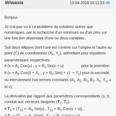
Wiwaxia
13-04-2018 10:11:53
#6
Bonjour,
Je n'ai pas vu à ce problème de solutions autres que
numériques, par la recherche d'un minimum ou d'un zéro sur
une fonction dépendant d'une ou deux variables.
Soit deux ellipses dont l'une est centrée sur l'origine et l'autre au
point (C) de coordonnées (X
, Y
), admettant pour équations
c
c
paramétriques respectives:
# (x = A
.Cos(s) , y = B
.Sin(s + u) pour la première;
1
1
# (x = A
.Cos(t) + X
, y = B
.Sin(t + v) + Y
) pour la seconde,
2
c
2
c
où interviennent huit termes constants (A
, A
, B
, B
, X
, Y
, u
1
2
1
2
c
c
et v).
La dérivation par rapport aux paramètres correspondants (s, t)
conduit aux vecteurs tangents (
T
,
T
):
1
2
#
T
= (T
= -A
.Sin(s) , T
= B
.Cos(s + u)) ,
1
1x
1
1y
1
#
T
= (T
= -A
.Sin(t) , T
= B
.Cos(t + v)) .