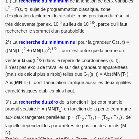
1°) La
recherche du minimum
de la fonction de deux variables
2
L
= F(s, t); sujet de programmation classique, zone
d'exploration facilement localisable, mais précision du résultat
-9
-18
très décevante (par ex. 10
au lieu de 10
), parce qu'il faut
rechercher le sommet d'un paraboloïde.
2°) La
recherche du minimum nul
pour la grandeur G(s, t) =
2
2
1/2
((
MN
|
T
)
+ (
MN
|
T
)
)
, qui n'est autre que la norme du
1
2
2
vecteur
Grad
(L
/2) dans le repère de coordonnées (s, t);
il n'est pas exclu de travailler sur des grandeurs apparentées
(mais de calcul plus simple) telles que G
(s, t) = Abs(
MN
|
T
) +
1
1
Abs(
MN
|
T
) , dont l'annulation implique aussi les deux égalités
2
caractéristiques établies plus haut.
3°) La
recherche du zéro
de la fonction H(p) exprimant le
produit scalaire H = (
MN
|
T
) en fonction de la pente commune
1
aux deux tangentes parallèles: p = (T
/ T
) = (T
/ T
) , de
1y
1x
2y
2x
laquelle dépendent les paramètres de position des points (M,
N):