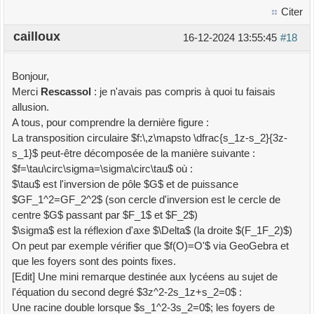
Citer
cailloux
16-12-2024 13:55:45
#18
Bonjour,
Merci
Rescassol
: je n'avais pas compris à quoi tu faisais
allusion.
A tous, pour comprendre la dernière figure :
La transposition circulaire $f:\,z\mapsto \dfrac{s_1z-s_2}{3z-
s_1}$ peut-être décomposée de la manière suivante :
$f=\tau\circ\sigma=\sigma\circ\tau$ où :
$\tau$ est l'inversion de pôle $G$ et de puissance
$GF_1^2=GF_2^2$ (son cercle d'inversion est le cercle de
centre $G$ passant par $F_1$ et $F_2$)
$\sigma$ est la réflexion d'axe $\Delta$ (la droite $(F_1F_2)$)
On peut par exemple vérifier que $f(O)=O'$ via GeoGebra et
que les foyers sont des points fixes.
[Edit] Une mini remarque destinée aux lycéens au sujet de
l'équation du second degré $3z^2-2s_1z+s_2=0$ :
Une racine double lorsque $s_1^2-3s_2=0$; les foyers de