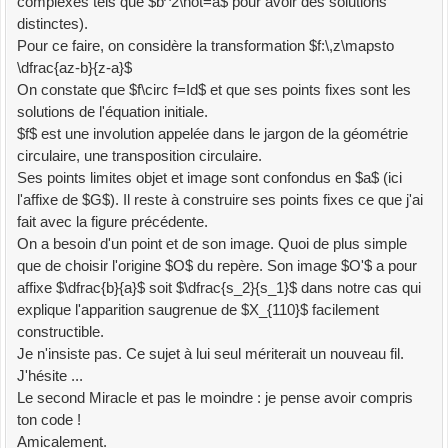
complexes tels que $b^2\not=a$ pour avoir des solutions
%------------------------------------------------------------------
distinctes).
-----
Pour ce faire, on considère la transformation $f:\,z\mapsto
Eq=Factor(resultant(Eq1,Eq2,zB)/(s1^3*s3-s2^3));
\dfrac{az-b}{z-a}$
Eq=Factor(subs(Eq,d^2,d2))
On constate que $f\circ f=Id$ et que ses points fixes sont les
% Ô Miracle !! 3*z^2 - 2*s1*z + s2 est en facteur
solutions de l'équation initiale.
$f$ est une involution appelée dans le jargon de la géométrie
circulaire, une transposition circulaire.
Ses points limites objet et image sont confondus en $a$ (ici
l'affixe de $G$). Il reste à construire ses points fixes ce que j'ai
fait avec la figure précédente.
On a besoin d'un point et de son image. Quoi de plus simple
que de choisir l'origine $O$ du repère. Son image $O'$ a pour
affixe $\dfrac{b}{a}$ soit $\dfrac{s_2}{s_1}$ dans notre cas qui
explique l'apparition saugrenue de $X_{110}$ facilement
constructible.
Je n'insiste pas. Ce sujet à lui seul mériterait un nouveau fil.
J'hésite ...
Le second Miracle et pas le moindre : je pense avoir compris
ton code !
Amicalement.