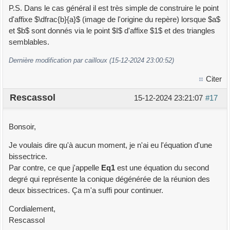
P.S. Dans le cas général il est très simple de construire le point
d'affixe $\dfrac{b}{a}$ (image de l'origine du repère) lorsque $a$
et $b$ sont donnés via le point $I$ d'affixe $1$ et des triangles
semblables.
Dernière modification par cailloux (15-12-2024 23:00:52)
Citer
Rescassol
15-12-2024 23:21:07
#17
Bonsoir,
Je voulais dire qu'à aucun moment, je n'ai eu l'équation d'une
bissectrice.
Par contre, ce que j'appelle
Eq1
est une équation du second
degré qui représente la conique dégénérée de la réunion des
deux bissectrices. Ça m'a suffi pour continuer.
Cordialement,
Rescassol