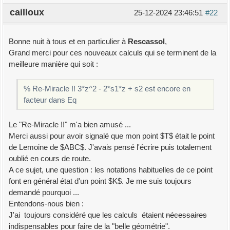
(AK)
cailloux
25-12-2024 23:46:51
#22
NulAs=Factor(Cocyclique(a,bp,cp,as,aB,bpB,cpB,as
B)); % A" est sur le cercle (AB'C')
% On trouve
Bonne nuit à tous et en particulier à
Rescassol
,
% (a*b+a*c-2*b*c)*(b-2*a+c)*t +
Grand merci pour ces nouveaux calculs qui se terminent de la
a^2*b+a^2*c+a*b^2-6*a*b*c+a*c^2+b^2*c+b*c^2 =
meilleure manière qui soit :
0
t=-(a^2*b+a^2*c+a*b^2-
% Re-Miracle !! 3*z^2 - 2*s1*z + s2 est encore en
6*a*b*c+a*c^2+b^2*c+b*c^2)/((a*b+a*c-2*b*c)*(b-
facteur dans Eq
2*a+c));
as=Factor(a+t*(k-a)); asB=Factor(aB+t*(kB-aB)); %
Le "Re-Miracle !!" m'a bien amusé ...
as=(-a^2+b*c)/(b-2*a+c)
Merci aussi pour avoir signalé que mon point $T$ était le point
de Lemoine de $ABC$. J'avais pensé l'écrire puis totalement
[pmed qmed rmed]=Mediatrice(a,as,aB,asB); %
oublié en cours de route.
Médiatrice de [AA"]
A ce sujet, une question : les notations habituelles de ce point
Fact=a*(a*b+a*c-2*b*c)*(b-2*a+c)/((a-b)*(a-c)); %
font en général état d'un point $K$. Je me suis toujours
Facteur de simplification
demandé pourquoi ...
pmed=Factor(Fact*pmed); % pmed=b-2*a+c
Entendons-nous bien :
qmed=Factor(Fact*qmed); % qmed=a*(a*b+a*c-
J'ai toujours considéré que les calculs étaient
nécessaires
2*b*c)
indispensables pour faire de la "belle géométrie".
rmed=Factor(Fact*rmed); % rmed=(a-b)*(a-c)