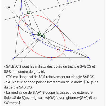
- $A',B',C'$ sont les milieux des côtés du triangle $ABC$ et
$G$ son centre de gravité.
- $T$ est l'isogonal de $G$ relativement au triangle $ABC$.
- $A''$ est le second point d'intersection de la droite $(AT)$ et
du cercle $AB'C'$.
- La médiatrice de $[AA'']$ coupe la bissectrice extérieure
$\delta$ de $(\overrightarrow{GA},\overrightarrow{GA''})$ en
$\Omega$.