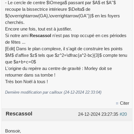
- Le cercle de centre $\Omega$ passant par $A$ et $A''$
recoupe la bissectrice intérieure $\Delta$ de
$(\overrightarrow{GA},\overrightarrow{GA''})$ en les foyers
cherchés.
Encore une fois, tout est à justifier.
Si notre ami
Rescassol
n'est pas trop occupé en ces périodes
de fêtes ...
[Edit] Dans le plan complexe, il s'agit de construire les points
$M$ d'affixe $z$ tels que $z^2=\dfrac{a^2-bc}{3}$ compte tenu
que $a+b+c=0$
L'origine du repère au centre de gravité : Morley doit se
retourner dans sa tombe !
Très bon Noël à tous !
Dernière modification par cailloux (24-12-2024 22:33:04)
Citer
Rescassol
24-12-2024 23:27:35
#20
Bonsoir,