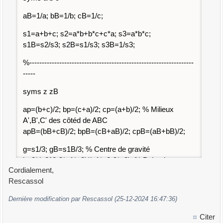
aB=1/a; bB=1/b; cB=1/c;
s1=a+b+c; s2=a*b+b*c+c*a; s3=a*b*c;
s1B=s2/s3; s2B=s1/s3; s3B=1/s3;
%------------------------------------------------------------------
-----
syms z zB
ap=(b+c)/2; bp=(c+a)/2; cp=(a+b)/2; % Milieux
A',B',C' des côtéd de ABC
apB=(bB+cB)/2; bpB=(cB+aB)/2; cpB=(aB+bB)/2;
g=s1/3; gB=s1B/3; % Centre de gravité
k=2*(s2^2-3*s1*s3)/(s1*s2-9*s3); % Point de
Cordialement,
Lemoine, isogonal de G
Rescassol
kB=2*(s2B^2-3*s1B*s3B)/(s1B*s2B-9*s3B);
Dernière modification par Rescassol (25-12-2024 16:47:36)
syms t real
Citer
as=a+t*(k-a); asB=aB+t*(kB-aB); % Un point A" de