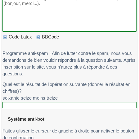
Omega=Factor((-X(2)/2+(a*b+a*c-2*b*c)*d)/X(1))
OmegaB=Factor(-(pmed*Omega+rmed)/qmed);
% Omega1=-((s2-3*b*c)*d + 9*s2*s3+s1*s2^2-
6*s1^2*s3)/(3*(b*c*(s1^2-3*s2) + 3*s1*s3-s2^2))
% et Omega2 avec -d
Code Latex
BBCode
% Cercle de centre Omega passant par A
Eq2=numden(Factor((z-Omega)*(zB-OmegaB)-(a-
Programme anti-spam : Afin de lutter contre le spam, nous vous
Omega)*(aB-OmegaB)))
demandons de bien vouloir répondre à la question suivante. Après
% On élimine zB entre Eq1 et ce cercle
inscription sur le site, vous n'aurez plus à répondre à ces
Fact=a^2*(b-c)^2*(-a^2+b*c)*(s2^2-3*s1*s3); %
questions.
Facteur de simplification
Quel est le résultat de l'opération suivante (donner le résultat en
Eq=Factor(resultant(Eq1,Eq2,zB)/Fact);
chiffres)?
Eq=Factor(subs(Eq,d^2,(s1^2-3*s2)*(s2^2-
soixante seize moins treize
3*s1*s3))) ; % On connaît d^2
% Re-Miracle !! 3*z^2 - 2*s1*z + s2 est encore en
facteur dans Eq
Système anti-bot
Faites glisser le curseur de gauche à droite pour activer le bouton
de confirmation.