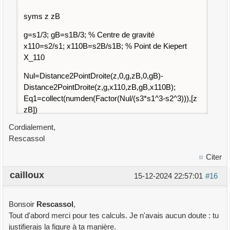
syms z zB
g=s1/3; gB=s1B/3; % Centre de gravité
x110=s2/s1; x110B=s2B/s1B; % Point de Kiepert
X_110
Nul=Distance2PointDroite(z,0,g,zB,0,gB)-
Distance2PointDroite(z,g,x110,zB,gB,x110B);
Eq1=collect(numden(Factor(Nul/(s3*s1^3-s2^3))),[z
zB])
% On trouve:
Cordialement,
Eq1=3*(-s2^2+3*s1*s3)*z^2 - 3*s3^2*(-
Rescassol
s1^2+3*s2)*zB^2 - 2*s1*(-s2^2+3*s1*s3)*z +
2*s2*s3*(-s1^2+3*s2)*zB + (s1^3*s3-s2^3);
Citer
% Eq1=0 est l'équation des deux bissectrices
cailloux
15-12-2024 22:57:01
#16
%------------------------------------------------------------------
-----
Bonsoir
Rescassol
,
% gB*z-g*zB=0 (donc zB=gB*z/g) et
Tout d'abord merci pour tes calculs. Je n'avais aucun doute : tu
dist(g,z)=dist(g,x110)
justifierais la figure à ta manière.