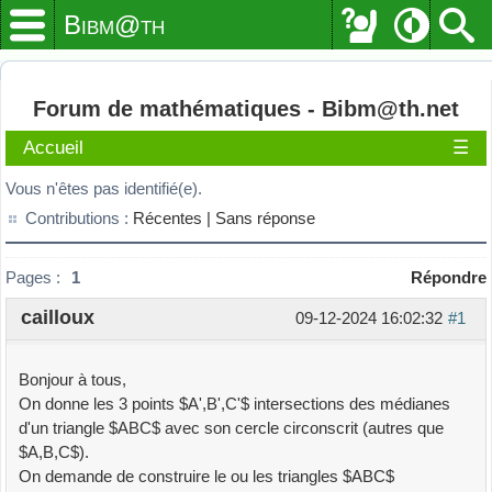
Bibm@th
Forum de mathématiques - Bibm@th.net
Accueil
☰
Vous n'êtes pas identifié(e).
Contributions :
Récentes |
Sans réponse
Pages :
1
Répondre
cailloux
09-12-2024 16:02:32
#1
Bonjour à tous,
On donne les 3 points $A',B',C'$ intersections des médianes
d'un triangle $ABC$ avec son cercle circonscrit (autres que
$A,B,C$).
On demande de construire le ou les triangles $ABC$