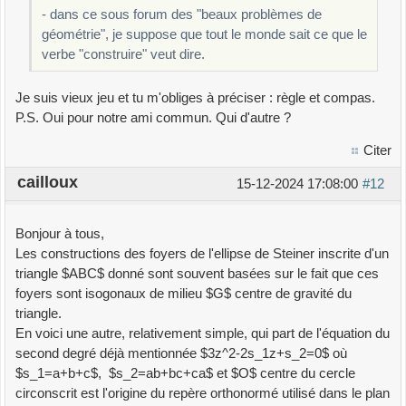
- dans ce sous forum des "beaux problèmes de
géométrie", je suppose que tout le monde sait ce que le
verbe "construire" veut dire.
Je suis vieux jeu et tu m'obliges à préciser : règle et compas.
P.S. Oui pour notre ami commun. Qui d'autre ?
Citer
cailloux
15-12-2024 17:08:00
#12
Bonjour à tous,
Les constructions des foyers de l'ellipse de Steiner inscrite d'un
triangle $ABC$ donné sont souvent basées sur le fait que ces
foyers sont isogonaux de milieu $G$ centre de gravité du
triangle.
En voici une autre, relativement simple, qui part de l'équation du
second degré déjà mentionnée $3z^2-2s_1z+s_2=0$ où
$s_1=a+b+c$, $s_2=ab+bc+ca$ et $O$ centre du cercle
circonscrit est l'origine du repère orthonormé utilisé dans le plan