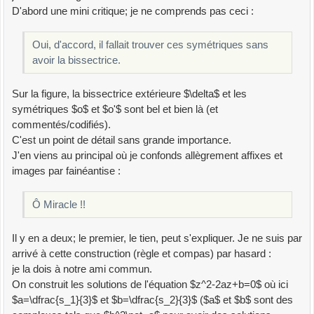
D'abord une mini critique; je ne comprends pas ceci :
Nul=numden(Factor((g-z)*(gB-gB*z/g)-(g-x110)*(gB-
x110B)))
Oui, d'accord, il fallait trouver ces symétriques sans
% 3*s2^2*z^2 - 2*s1*s2^2*z + s1^3*s3 - 3*s1*s2*s3
avoir la bissectrice.
+ s2^3 = 0
Delta=Factor((s1*s2^2)^2-3*s2^2*(s1^3*s3 -
Sur la figure, la bissectrice extérieure $\delta$ et les
3*s1*s2*s3 + s2^3))
symétriques $o$ et $o'$ sont bel et bien là (et
Delta=s2^2*(s1^2-3*s2)*(s2^2-3*s1*s3)
commentés/codifiés).
d2=(s1^2-3*s2)*(s2^2-3*s1*s3)
C'est un point de détail sans grande importance.
syms d % Delta=(s2*d)^2
J'en viens au principal où je confonds allègrement affixes et
% z1=(s1*s2^2-s2*d)/(3*s2^2) donc:
images par fainéantise :
z1=(s1*s2-d)/(3*s2); z2=(s1*s2+d)/(3*s2);
z1B=gB*z1/g; z2B=gB*z2/g;
Ô Miracle !!
[j jB R2]=CercleTroisPoints(0,x110,z1,0,x110B,z1B);
Eq2=numden(Factor((z-j)*(zB-jB)-R2));
Il y en a deux; le premier, le tien, peut s'expliquer. Je ne suis par
% On trouve:
arrivé à cette construction (règle et compas) par hasard :
Eq2=3*(s1^3*s3-s2^3)*z*zB + s1*(-s1^2*s2+3*s2^2
je la dois à notre ami commun.
+ d*s1)*z - s2*(3*s1^2*s3-s1*s2^2 + d*s2)*zB;
On construit les solutions de l'équation $z^2-2az+b=0$ où ici
% Eq2=0 est l'équation du cercle
$a=\dfrac{s_1}{3}$ et $b=\dfrac{s_2}{3}$ ($a$ et $b$ sont des