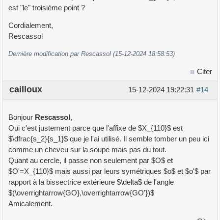
est "le" troisième point ?
Cordialement,
Rescassol
Dernière modification par Rescassol (15-12-2024 18:58:53)
Citer
cailloux
15-12-2024 19:22:31
#14
Bonjour
Rescassol
,
Oui c'est justement parce que l'affixe de $X_{110}$ est
$\dfrac{s_2}{s_1}$ que je l'ai utilisé. Il semble tomber un peu ici
comme un cheveu sur la soupe mais pas du tout.
Quant au cercle, il passe non seulement par $O$ et
$O'=X_{110}$ mais aussi par leurs symétriques $o$ et $o'$ par
rapport à la bissectrice extérieure $\delta$ de l'angle
$(\overrightarrow{GO},\overrightarrow{GO'})$
Amicalement.