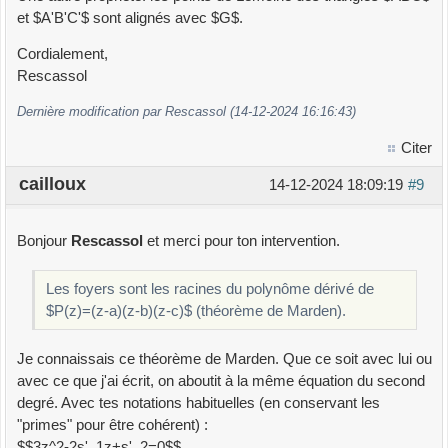
et $A'B'C'$ sont alignés avec $G$.
Cordialement,
Rescassol
Dernière modification par Rescassol (14-12-2024 16:16:43)
Citer
cailloux
14-12-2024 18:09:19
#9
Bonjour
Rescassol
et merci pour ton intervention.
Les foyers sont les racines du polynôme dérivé de
$P(z)=(z-a)(z-b)(z-c)$ (théorème de Marden).
Je connaissais ce théorème de Marden. Que ce soit avec lui ou
avec ce que j'ai écrit, on aboutit à la même équation du second
degré. Avec tes notations habituelles (en conservant les
"primes" pour être cohérent) :
$$3z^2-2s'_1z+s'_2=0$$