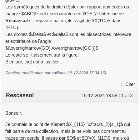
Les symétriques de la droite d'Euler par rapport aux côtés du
triangle $ABC$ sont concourantes en $O'$ (à l'intention de
Rescassol
s'il repasse par ici, ils s'agit de $X(110)$ dans
l'ETC).
Les droites $\Delta$ et $\delta$ sont les bissectrices intérieure
et extérieure de l'angle
$(\overrightarrow{GO},\overrightarrow{GO'})$
Le reste se lit aisément sur la figure.
Bien sûr, tout est à justifier ...
Dernière modification par cailloux (15-12-2024 17:34:16)
Citer
Rescassol
15-12-2024 18:58:11
#13
Bonsoir,
Je connais le point de Kiepert $X_{110}=\dfrac{s_2}{s_1}$ qui
fait partie de ma collection, mais je ne vois pas comment tu
traces ton cercle. Il passe par $O$ et $O'=X_{110}$, mais où