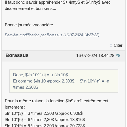
Il faut donc savoir appréhender $+ \infty$ et $-\infty$ avec
discernement et bon sens...
Bonne journée vacancière
Dernière modification par Borassus (16-07-2024 14:27:22)
Citer
Borassus
16-07-2024 18:44:28
#8
Donc, $\ln 10^{-n} = -n \ln 10$
Et comme $\ln 10 \approx 2,303$, $\ln 10^{-n} = -n
\times 2,303$
Pour la même raison, la fonction $ln$ croît extrêmement
lentement :
$ln 10^{3} = 3 \times 2,303 \approx 6,908$
$ln 10^{6} = 6 \times 2,303 \approx 13,816$
$ln 10^{9} = 9 \times 2,303 \approx 20,723$