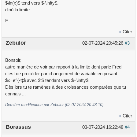
$\ln(x)$ tend vers $-\infty$,
d'où la limite.
F.
Citer
Zebulor
02-07-2024 20:45:26
#3
Bonsoir,
autre manière de voir par rapport à la limite dont parle Fred,
c'est de procéder par changement de variable en posant
$x=e^{-t}$ avec $t$ tendant vers $+\infty$.
Dès lors tu te ramènes à des croissances comparées que tu
connais ...
Dernière modification par Zebulor (02-07-2024 20:48:10)
Citer
Borassus
03-07-2024 16:22:48
#4