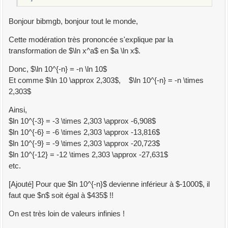
Bonjour bibmgb, bonjour tout le monde,
Cette modération très prononcée s'explique par la
transformation de $\ln x^a$ en $a \ln x$.
Donc, $\ln 10^{-n} = -n \ln 10$
Et comme $\ln 10 \approx 2,303$, $\ln 10^{-n} = -n \times
2,303$
Ainsi,
$ln 10^{-3} = -3 \times 2,303 \approx -6,908$
$ln 10^{-6} = -6 \times 2,303 \approx -13,816$
$ln 10^{-9} = -9 \times 2,303 \approx -20,723$
$ln 10^{-12} = -12 \times 2,303 \approx -27,631$
etc.
[Ajouté] Pour que $ln 10^{-n}$ devienne inférieur à $-1000$, il
faut que $n$ soit égal à $435$ !!
On est très loin de valeurs infinies !