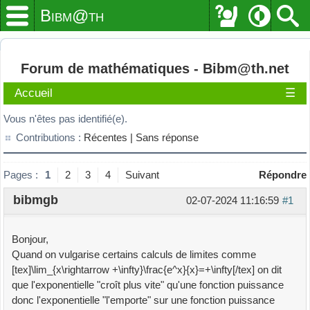
Bibm@th
Forum de mathématiques - Bibm@th.net
Accueil
☰
Vous n'êtes pas identifié(e).
Contributions :
Récentes |
Sans réponse
Pages :
1
2
3
4
Suivant
Répondre
bibmgb
02-07-2024 11:16:59
#1
Bonjour,
Quand on vulgarise certains calculs de limites comme
[tex]\lim_{x\rightarrow +\infty}\frac{e^x}{x}=+\infty[/tex] on dit
que l'exponentielle "croît plus vite" qu'une fonction puissance
donc l'exponentielle "l'emporte" sur une fonction puissance