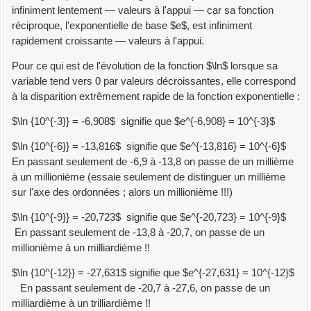
infiniment lentement — valeurs à l'appui — car sa fonction
réciproque, l'exponentielle de base $e$, est infiniment
rapidement croissante — valeurs à l'appui.
Pour ce qui est de l'évolution de la fonction $\ln$ lorsque sa
variable tend vers 0 par valeurs décroissantes, elle correspond
à la disparition extrêmement rapide de la fonction exponentielle :
$\ln {10^{-3}} = -6,908$ signifie que $e^{-6,908} = 10^{-3}$
$\ln {10^{-6}} = -13,816$ signifie que $e^{-13,816} = 10^{-6}$
En passant seulement de -6,9 à -13,8 on passe de un millième
à un millionième (essaie seulement de distinguer un millième
sur l'axe des ordonnées ; alors un millionième !!!)
$\ln {10^{-9}} = -20,723$ signifie que $e^{-20,723} = 10^{-9}$
En passant seulement de -13,8 à -20,7, on passe de un
millionième à un milliardième !!
$\ln {10^{-12}} = -27,631$ signifie que $e^{-27,631} = 10^{-12}$
En passant seulement de -20,7 à -27,6, on passe de un
milliardième à un trilliardième !!