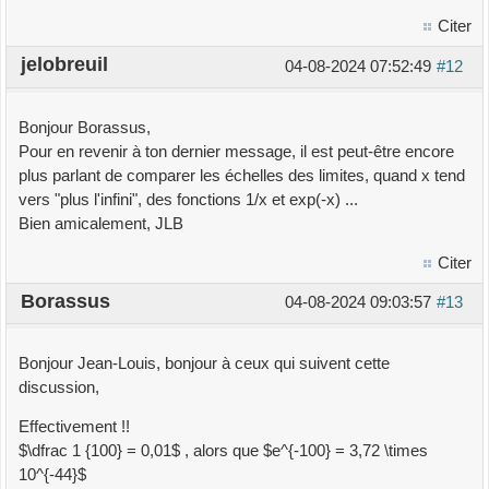
Citer
jelobreuil
04-08-2024 07:52:49
#12
Bonjour Borassus,
Pour en revenir à ton dernier message, il est peut-être encore
plus parlant de comparer les échelles des limites, quand x tend
vers "plus l'infini", des fonctions 1/x et exp(-x) ...
Bien amicalement, JLB
Citer
Borassus
04-08-2024 09:03:57
#13
Bonjour Jean-Louis, bonjour à ceux qui suivent cette
discussion,
Effectivement !!
$\dfrac 1 {100} = 0,01$ , alors que $e^{-100} = 3,72 \times
10^{-44}$