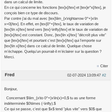
dans un calcul de limite.
En ce qui concerne les fonctions [tex]x[/tex] et [tex]e^x[/tex], je
conçois bien ce type de discours.
Par contre j'ai du mal avec [tex]\lim_{x\rightarrow 0^+}x\ln
x=0[/tex]. En effet, en [tex]0^+[/tex], le taux de variation de
[tex]\ln x[/tex] tend vers [tex]-\infty[/tex] et le taux de variation de
[tex]x[/tex] est constant. Donc, [tex]\ln x[/tex] "décroît plus vite"
que [tex]x[/tex] et pourtant c'est [tex]x[/tex] qui l'emporte sur
[tex]\ln x[/tex] dans ce calcul de limite. Quelque chose
m'échappe. Quelqu'un pourrait-il m'éclairer sur la question ?
Merci.
Citer
Fred
02-07-2024 13:09:47
#2
Bonjour,
Concernant $\lim_{x\to 0^+}x\ln(x)=0,$ tu as une forme
indéterminée $0\times (-\infty).$
Ce qui se passe, c'est que $x$ tend "plus vite" vers $0$ que