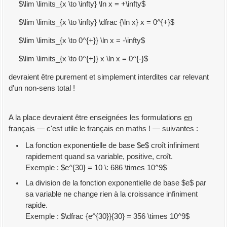
$\lim \limits_{x \to \infty} \ln x = +\infty$
$\lim \limits_{x \to \infty} \dfrac {\ln x} x = 0^{+}$
$\lim \limits_{x \to 0^{+}} \ln x = -\infty$
$\lim \limits_{x \to 0^{+}} x \ln x = 0^{-}$
devraient être purement et simplement interdites car relevant
d'un non-sens total !
A la place devraient être enseignées les formulations
en
français
— c'est utile le français en maths ! — suivantes :
La fonction exponentielle de base $e$ croît infiniment
rapidement quand sa variable, positive, croît.
Exemple : $e^{30} = 10 \: 686 \times 10^9$
La division de la fonction exponentielle de base $e$ par
sa variable ne change rien à la croissance infiniment
rapide.
Exemple : $\dfrac {e^{30}}{30} = 356 \times 10^9$