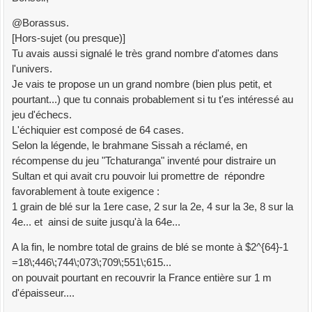
@Borassus.
[Hors-sujet (ou presque)]
Tu avais aussi signalé le très grand nombre d'atomes dans
l'univers.
Je vais te propose un un grand nombre (bien plus petit, et
pourtant...) que tu connais probablement si tu t'es intéressé au
jeu d'échecs.
L'échiquier est composé de 64 cases.
Selon la légende, le brahmane Sissah a réclamé, en
récompense du jeu "Tchaturanga" inventé pour distraire un
Sultan et qui avait cru pouvoir lui promettre de répondre
favorablement à toute exigence :
1 grain de blé sur la 1ere case, 2 sur la 2e, 4 sur la 3e, 8 sur la
4e... et ainsi de suite jusqu'à la 64e...
A la fin, le nombre total de grains de blé se monte à $2^{64}-1
=18\;446\;744\;073\;709\;551\;615...
on pouvait pourtant en recouvrir la France entière sur 1 m
d'épaisseur....