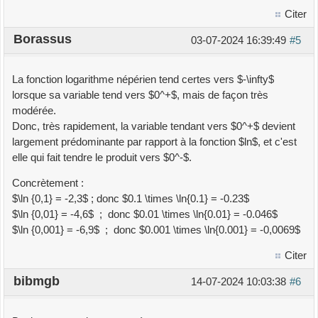
Citer
Borassus
03-07-2024 16:39:49
#5
La fonction logarithme népérien tend certes vers $-\infty$
lorsque sa variable tend vers $0^+$, mais de façon très
modérée.
Donc, très rapidement, la variable tendant vers $0^+$ devient
largement prédominante par rapport à la fonction $ln$, et c'est
elle qui fait tendre le produit vers $0^-$.
Concrètement :
$\ln {0,1} = -2,3$ ; donc $0.1 \times \ln{0.1} = -0.23$
$\ln {0,01} = -4,6$ ; donc $0.01 \times \ln{0.01} = -0.046$
$\ln {0,001} = -6,9$ ; donc $0.001 \times \ln{0.001} = -0,0069$
Citer
bibmgb
14-07-2024 10:03:38
#6