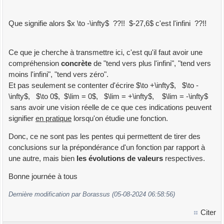
Que signifie alors $x \to -\infty$ ??!! $-27,6$ c'est l'infini ??!!
Ce que je cherche à transmettre ici, c'est qu'il faut avoir une
compréhension
concrète
de "tend vers plus l'infini", "tend vers
moins l'infini", "tend vers zéro".
Et pas seulement se contenter d'écrire $\to +\infty$, $\to -
\infty$, $\to 0$, $\lim = 0$, $\lim = +\infty$, $\lim = -\infty$
sans avoir une vision réelle de ce que ces indications peuvent
signifier
en pratique
lorsqu'on étudie une fonction.
Donc, ce ne sont pas les pentes qui permettent de tirer des
conclusions sur la prépondérance d'un fonction par rapport à
une autre, mais bien
les évolutions de valeurs
respectives.
Bonne journée à tous
Dernière modification par Borassus (05-08-2024 06:58:56)
Citer