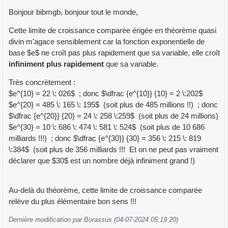
Bonjour bibmgb, bonjour tout le monde,
Cette limite de croissance comparée érigée en théorème quasi
divin m'agace sensiblement car la fonction exponentielle de
base $e$ ne croît pas plus rapidement que sa variable, elle croît
infiniment plus rapidement
que sa variable.
Très concrètement :
$e^{10} = 22 \: 026$ ; donc $\dfrac {e^{10}} {10} = 2 \:202$
$e^{20} = 485 \: 165 \: 195$ (soit plus de 485 millions !!) ; donc
$\dfrac {e^{20}} {20} = 24 \: 258 \:259$ (soit plus de 24 millions)
$e^{30} = 10 \: 686 \: 474 \: 581 \: 524$ (soit plus de 10 686
milliards !!!) ; donc $\dfrac {e^{30}} {30} = 356 \: 215 \: 819
\:384$ (soit plus de 356 milliards !!! Et on ne peut pas vraiment
déclarer que $30$ est un nombre déjà infiniment grand !)
Au-delà du théorème, cette limite de croissance comparée
relève du plus élémentaire bon sens !!!
Dernière modification par Borassus (04-07-2024 05:19:20)