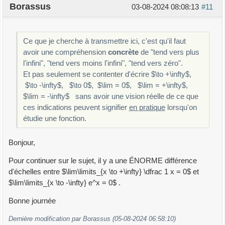
Borassus
03-08-2024 08:08:13
#11
Ce que je cherche à transmettre ici, c'est qu'il faut
avoir une compréhension
concrète
de "tend vers plus
l'infini", "tend vers moins l'infini", "tend vers zéro".
Et pas seulement se contenter d'écrire $\to +\infty$,
$\to -\infty$, $\to 0$, $\lim = 0$, $\lim = +\infty$,
$\lim = -\infty$ sans avoir une vision réelle de ce que
ces indications peuvent signifier
en pratique
lorsqu'on
étudie une fonction.
Bonjour,
Pour continuer sur le sujet, il y a une ÉNORME différence
d'échelles entre $\lim\limits_{x \to +\infty} \dfrac 1 x = 0$ et
$\lim\limits_{x \to -\infty} e^x = 0$ .
Bonne journée
Dernière modification par Borassus (05-08-2024 06:58:10)