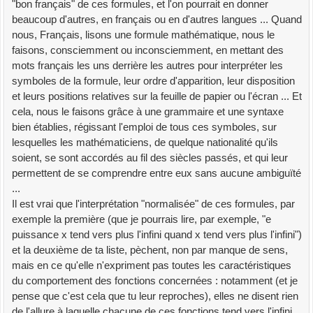
"bon français" de ces formules, et l'on pourrait en donner
beaucoup d'autres, en français ou en d'autres langues ... Quand
nous, Français, lisons une formule mathématique, nous le
faisons, consciemment ou inconsciemment, en mettant des
mots français les uns derrière les autres pour interpréter les
symboles de la formule, leur ordre d'apparition, leur disposition
et leurs positions relatives sur la feuille de papier ou l'écran ... Et
cela, nous le faisons grâce à une grammaire et une syntaxe
bien établies, régissant l'emploi de tous ces symboles, sur
lesquelles les mathématiciens, de quelque nationalité qu'ils
soient, se sont accordés au fil des siècles passés, et qui leur
permettent de se comprendre entre eux sans aucune ambiguïté
...
Il est vrai que l'interprétation "normalisée" de ces formules, par
exemple la première (que je pourrais lire, par exemple, "e
puissance x tend vers plus l'infini quand x tend vers plus l'infini")
et la deuxième de ta liste, pèchent, non par manque de sens,
mais en ce qu'elle n'expriment pas toutes les caractéristiques
du comportement des fonctions concernées : notamment (et je
pense que c'est cela que tu leur reproches), elles ne disent rien
de l'allure à laquelle chacune de ces fonctions tend vers l'infini