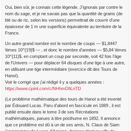
Oui, bien sûr, je connais cette légende. J'ignorais par contre le
nom du sage, et je ne savais pas que la quantité de grains (de
blé ou de riz, selon les versions) permettrait de couvrir d'une
épaisseur de 1 m une superficie équivalente au territoire de la
France.
Un autre grand nombre est le nombre de coups — $1,8447
\times 10^{19}$ — , et donc le nombre d'années — $5,84 \times
10^{11}$, en comptant un coup par seconde, soit 42 fois l'âge
de l'Univers — pour déplacer 64 disques d'une tige à une autre,
en utilisant une tige intermédiaire (exercice dit des Tours de
Hanoï).
Voir le corrigé que j'ai rédigé il y a quelques années :
https://www.cjoint.com/c/NHhmDfiLnTD
(Le problème mathématique des tours de Hanoï a été inventé
par Édouard Lucas. Paru d'abord en fascicule en 1889 , il est
publié ensuite dans le tome 3 de ses Récréations
mathématiques, parues à titre posthume en 1892. Il annonce
que ce problème est dû à un de ses amis, N. Claus de Siam