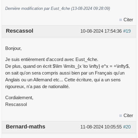
Dernière modification par Eust_4che (13-08-2024 09:28:09)
Citer
Rescassol
10-08-2024 17:54:36
#19
Bonjour,
Je suis entièrement d'accord avec Eust_4che.
De plus, quand on écrit $\lim \limits_{x \to \infty} e^x = +\infty$,
on sait qu'on sera compris aussi bien par un Français qu'un
Anglais ou un Allemand etc... Cette écriture, qui a un sens
rigoureux, n'a pas de nationalité.
Cordialement,
Rescassol
Citer
Bernard-maths
11-08-2024 10:05:55
#20