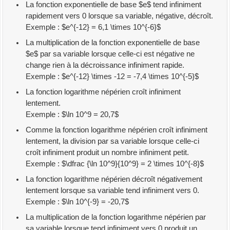
La fonction exponentielle de base $e$ tend infiniment
rapidement vers 0 lorsque sa variable, négative, décroît.
Exemple : $e^{-12} = 6,1 \times 10^{-6}$
La multiplication de la fonction exponentielle de base
$e$ par sa variable lorsque celle-ci est négative ne
change rien à la décroissance infiniment rapide.
Exemple : $e^{-12} \times -12 = -7,4 \times 10^{-5}$
La fonction logarithme népérien croît infiniment
lentement.
Exemple : $\ln 10^9 = 20,7$
Comme la fonction logarithme népérien croît infiniment
lentement, la division par sa variable lorsque celle-ci
croît infiniment produit un nombre infiniment petit.
Exemple : $\dfrac {\ln 10^9}{10^9} = 2 \times 10^{-8}$
La fonction logarithme népérien décroît négativement
lentement lorsque sa variable tend infiniment vers 0.
Exemple : $\ln 10^{-9} = -20,7$
La multiplication de la fonction logarithme népérien par
sa variable lorsque tend infiniment vers 0 produit un