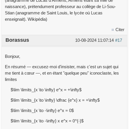
(anagramme de Lucas d'Amiens, Amiens étant sa ville de
naissance), prétendument professeur au collège de Li-Sou-
Stian (anagramme de Saint Louis, le lycée où Lucas
enseignait). Wikipédia)
Citer
Borassus
10-08-2024 11:07:14
#17
Bonjour,
En résumé — excusez-moi d'insister, mais c'est un sujet qui
me tient à cœur —, et en étant "quelque peu" iconoclaste, les
limites
$\lim \limits_{x \to \infty} e^x = +\infty$
$\lim \limits_{x \to \infty} \dfrac {e^x} x = +\infty$
$\lim \limits_{x \to -\infty} e^x = 0$
$\lim \limits_{x \to -\infty} x e^x = 0^{-}$