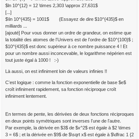
$ln 10^{12} = 12 \times 2,303 \approx 27,631$
[...]
$\ln 10^{435} = 1001$ (Essayez de dire $10^{435}$ en
milliards ...
[ajouté] Pour vous donner un ordre de grandeur, on estime que
la totalité des atomes de l'Univers est de l'ordre de $10^{100}$ ;
$10^{435}$ est donc supérieur à ce nombre puissance 4 ! Et
pour un nombre aussi inconcevable, le logarithme népérien est
tout juste égal à 1000 ! :-)
Là aussi, on est infiniment loin de valeurs infinies !!
C'est logique : comme la fonction exponentielle de base $e$
croît infiniment rapidement, sa fonction réciproque croît
infiniment lentement.
En termes de pente, les dérivées de deux fonctions réciproques
en deux points symétriques sont inverses l'une de l'autre.
Par exemple, la dérivée en $3$ de $x^2$ est égale à $2 \times
3 = 6$ ; et la dérivée en $9$ de $\sqrt x$ est égale à $\dfrac 1 {2