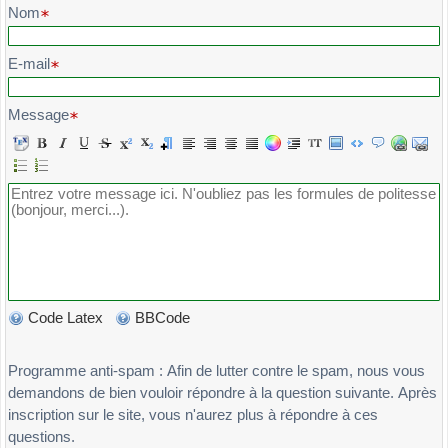
1963028574
Nom
}
1972480536
i
++;
2058497316
}
E-mail
2417963085
return
;
2418596307
}
Message
2469350817
int
ft_ten_queens_puzzle
(
void
)
2470831695
{
2471860359
int
tab
[
100
]
;
2480596137
int
res
;
2481963075
int
i
;
2483097516
2483591607
i
=
0
;
2483961570
res
=
0
;
2497316850
while
(
i
<
100
)
Code Latex
BBCode
2519084736
{
2539084716
if
(
i
>
4
&&
i
<
10
)
2570369184
Programme anti-spam : Afin de lutter contre le spam, nous vous
tab
[
i
++
]
=
2
;
2574039681
demandons de bien vouloir répondre à la question suivante. Après
else
2579084136
inscription sur le site, vous n'aurez plus à répondre à ces
tab
[
i
++
]
=
0
;
2579304186
questions.
}