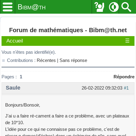
Bibm@th
Forum de mathématiques - Bibm@th.net
Accueil
☰
Vous n'êtes pas identifié(e).
Contributions :
Récentes |
Sans réponse
Pages :
1
Répondre
Saule
26-02-2022 09:32:03
#1
Bonjours/Bonsoir,
J'ai u a faire ré-cament a faire a ce problème, avec un plateaux
de 10*10.
L’idée pour ce qui ne connaisse pas ce problème, c'est de
placer n dames(d’échec) dans un échiquier de n*n, sans quel