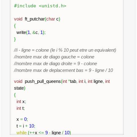
0579382461
#include <unistd.h>
0582731946
0582963147
void
ft_putchar
(
char
c
)
0584973162
{
0586137942
write
(
1
,
&
c
,
1
)
;
0592683147
}
0615793824
0635819427
//i - ligne = colone (le i % 10 peut etre un equivalent)
0639714258
//nombre max de diago gauche = colone
0641792853
//nombre max de diago droite = 9 - colone
0647185293
//nombre max de deplacement bas = 9 - ligne / 10
0681592473
0681742953
void
push_pull_queens
(
int
*
tab
,
int
i
,
int
ligne
,
int
0682713594
state
)
0685297413
{
0695184273
int
x
;
0716824935
int
t
;
0716924835
x
=
0
;
0718529364
t
=
i
+
10
;
0736814952
while
(
++
x
<=
9
-
ligne
/
10
)
0736815924