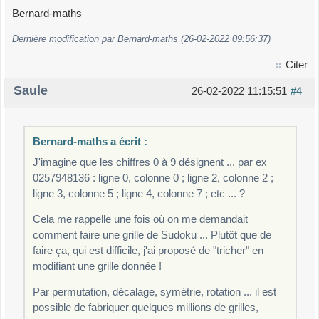
1460958273
{
Bernard-maths
1463928570
int
q
;
1468370259
Dernière modification par Bernard-maths (26-02-2022 09:56:37)
1470692538
q
=
0
;
Citer
1473692058
while
(
q
<
100
)
1475296038
{
Saule
26-02-2022 11:15:51
#4
1475820369
if
(
tab
[
q
]
==
1
)
1475820639
ft_putchar
(
q
%
10
+
'0'
)
;
1479258036
q
++;
Bernard-maths a écrit :
1480936275
}
1483975206
ft_putchar
(
'
\n
'
)
;
J'imagine que les chiffres 0 à 9 désignent ... par ex
1497036258
q
=
0
;
0257948136 : ligne 0, colonne 0 ; ligne 2, colonne 2 ;
1526908473
while
(
q
<
100
)
ligne 3, colonne 5 ; ligne 4, colonne 7 ; etc ... ?
1526974038
{
Cela me rappelle une fois où on me demandait
1529748306
if
(
tab
[
q
]
==
1
)
comment faire une grille de Sudoku ... Plutôt que de
1572084936
ft_putchar
(
9
-
q
%
10
+
'0'
)
;
faire ça, qui est difficile, j'ai proposé de "tricher" en
1572639084
q
++;
modifiant une grille donnée !
1580742963
}
1586902473
ft_putchar
(
'
\n
'
)
;
Par permutation, décalage, symétrie, rotation ... il est
1592683047
(
*
res
)
+=
2
;
possible de fabriquer quelques millions de grilles,
1642839750
return
;