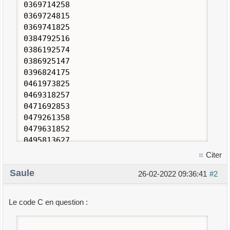
0369714258
0369724815
0369741825
0384792516
0386192574
0386925147
0396824175
0461973825
0469318257
0471692853
0479261358
0479631852
0495813627
0536928147
Citer
0536971428
Saule
0538629147
26-02-2022 09:36:41
#2
0539682417
0571682493
Le code C en question :
0572681493
0574182963