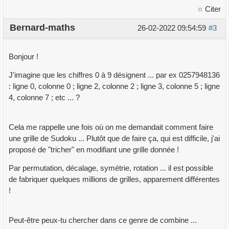
{
0738629514
Citer
tab
[
t
]
+=
(
2
*
state
)
;
0741829635
Bernard-maths
t
+=
10
;
26-02-2022 09:54:59
#3
0751693842
}
0751863924
x
=
0
;
0752813964
Bonjour !
t
=
i
+
9
;
0752814936
while
(
++
x
<=
i
-
ligne
&&
x
<=
9
-
ligne
/
10
)
0758293641
J'imagine que les chiffres 0 à 9 désignent ... par ex 0257948136
{
0796318524
: ligne 0, colonne 0 ; ligne 2, colonne 2 ; ligne 3, colonne 5 ; ligne
tab
[
t
]
+=
(
2
*
state
)
;
0849731625
4, colonne 7 ; etc ... ?
t
+=
9
;
0851692473
}
0852974136
Cela me rappelle une fois où on me demandait comment faire
x
=
0
;
0861379425
une grille de Sudoku ... Plutôt que de faire ça, qui est difficile, j'ai
t
=
i
+
11
;
0862714953
proposé de "tricher" en modifiant une grille donnée !
while
(
++
x
<=
9
-
(
i
-
ligne
)
&&
x
<=
9
-
ligne
/
10
)
0946827135
{
0964718253
Par permutation, décalage, symétrie, rotation ... il est possible
tab
[
t
]
+=
(
2
*
state
)
;
1357902468
de fabriquer quelques millions de grilles, apparement différentes
t
+=
11
;
1372859064
!
}
1379485026
}
1386490572
Peut-être peux-tu chercher dans ce genre de combine ...
1396852074
void
result_print
(
int
*
tab
,
int
*
res
)