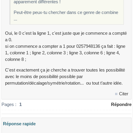
apparement différentes !
1647039258
}
Peut-être peux-tu chercher dans ce genre de combine
1682793504
void
solve
(
int
*
tab
,
int
*
res
,
int
q
,
int
ligne
)
...
1693074258
{
1695084273
int
i
;
1695203748
Oui, le 0 c'est la ligne 1, c'est juste que je commence a compté
1728649053
a 0.
if
(
q
==
10
)
1748059263
si on commence a compter a 1 pour 0257948136 ça fait : ligne
{
1758203649
1, colonne 1 ; ligne 2, colonne 3 ; ligne 3, colonne 6 ; ligne 4,
result_print
(
tab
,
res
)
;
1792853064
colonne 8 ;
return
;
1793048526
}
C'est exactement ça je cherche a trouver toutes les possibilité
1807429635
i
=
ligne
;
avec le moins de possibilité possible par
1827935046
while
(
i
<
ligne
+
10
)
permutation/décalage/symétrie/rotation... ou tout t’autre idée.
1829630475
{
1849035726
if
(
tab
[
i
]
==
0
)
Citer
1850296374
{
1852930746
Pages :
1
Répondre
tab
[
i
]
=
1
;
1857902463
push_pull_queens
(
tab
,
i
,
ligne
,
1
)
;
1862974035
solve
(
tab
,
res
,
q
+
1
,
ligne
+
10
)
;
1869304752
Réponse rapide
Veuillez composer votre message et l'envoyer
push_pull_queens
(
tab
,
i
,
ligne
,
-
1
)
;
1926830475
tab
[
i
]
=
0
;