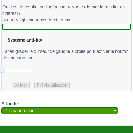
2580369147
solve
(
tab
,
&
res
,
0
,
0
)
;
Quel est le résultat de l'opération suivante (donner le résultat en
2580369714
return
(
res
)
;
chiffres)?
2580731649
}
quatre-vingt cinq moins trente deux
2580946137
2581369704
2581369740
Système anti-bot
2581703649
2584703169
Faites glisser le curseur de gauche à droite pour activer le bouton
2586031479
de confirmation.
2586137049
2586307149
2594186307
2594186370
2596137048
2613794850
2617509483
Atteindre
2619753804
2683049157
2683509147
2693804175
2716094853