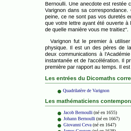
Bernoulli. Une anecdote est restée 
Varignon dans sa correspondance. Ce
peine, ce ne sont pas vos duretés e
que votre lettre ayant été ouverte à 
de quelle manière vous me traitiez".
Varignon fut le premier à utiliser le calcul différentiel dans certains domaines de la
physique. Il est un des pères de l
deux communications à l'Académie 
instantanée et de l'accélération. Il
première par rapport au temps. Il es
Les entrées du Dicomaths corr
Quadrilatère de Varignon
Les mathématiciens contempora
Jacob Bernoulli
(né en 1655)
Johann Bernoulli
(né en 1667)
Giovanni Ceva
(né en 1647)
James Gregory
(né en 1638)