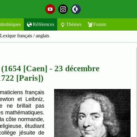
bliothèques
Références
Thèmes
Forum
Lexique français / anglais
 (1654 [Caen] - 23 décembre
1722 [Paris])
wton et Leibniz,
e ne brillait pas
es mathématiques.
la côte normande,
eligieuse, étudiant
collège jésuite de