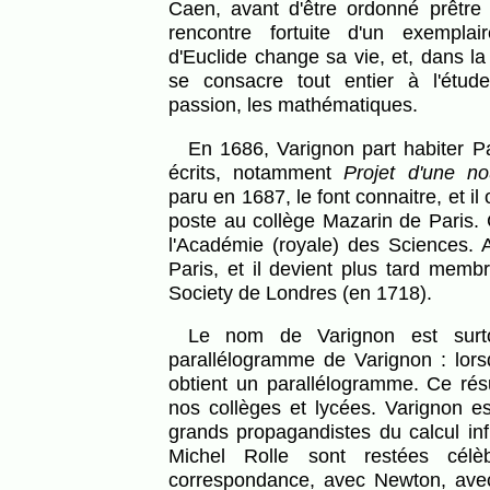
Caen, avant d'être ordonné prêtre
rencontre fortuite d'un exempl
d'Euclide change sa vie, et, dans la t
se consacre tout entier à l'étud
passion, les mathématiques.
En 1686, Varignon part habiter Paris. Ses premiers
écrits, notamment
Projet d'une n
paru en 1687, le font connaitre, et il
poste au collège Mazarin de Paris
l'Académie (royale) des Sciences. 
Paris, et il devient plus tard memb
Society de Londres (en 1718).
Le nom de Varignon est surtout resté attaché à une figure géométrique, le
parallélogramme de Varignon : lorsq
obtient un parallélogramme. Ce résu
nos collèges et lycées. Varignon es
grands propagandistes du calcul inf
Michel Rolle sont restées célè
correspondance, avec Newton, avec 