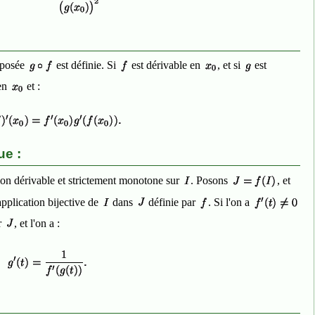
mposée
est définie. Si
est dérivable en
, et si
est
 en
et :
ue :
on dérivable et strictement monotone sur
. Posons
, et
application bijective de
dans
définie par
. Si l'on a
r
, et l'on a :