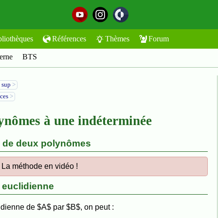
bliothèques
Références
Thèmes
Forum
erne
BTS
 sup
>
ices
>
ynômes à une indéterminée
ne de deux polynômes
La méthode en vidéo !
n euclidienne
lidienne de $A$ par $B$, on peut :