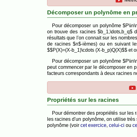
Décomposer un polynôme en prod
Pour décomposer un polynôme $P\in\ma
on trouve des racines $b_1,\dots,b_q$ d
résultats que l'on connait sur les nombr
de racines $n$-ièmes) ou en suivant les
$$P(X)=(X-b_1)\cdots (X-b_p)Q(X)$$ et 
Pour décomposer un polynôme $P\in\ma
peut commencer par le décomposer en pro
facteurs correspondants à deux racines n
Propriétés sur les racines
Pour démontrer des propriétés sur les r
les racines d'un polynôme, on utilise très 
polynôme (voir
cet exercice
,
celui-ci
ou
ce