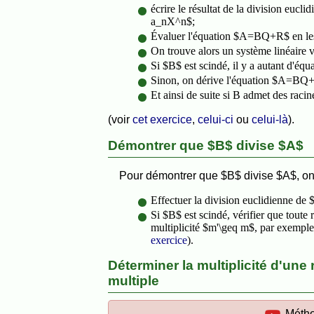
écrire le résultat de la division e
a_nX^n$;
Évaluer l'équation $A=BQ+R$ en les
On trouve alors un système linéaire vé
Si $B$ est scindé, il y a autant d'équ
Sinon, on dérive l'équation $A=BQ+R
Et ainsi de suite si B admet des raci
(voir
cet exercice
,
celui-ci
ou
celui-là
).
Démontrer que $B$ divise $A$
Pour démontrer que $B$ divise $A$, on
Effectuer la division euclidienne de 
Si $B$ est scindé, vérifier que toute
multiplicité $m'\geq m$, par exempl
exercice
).
Déterminer la multiplicité d'une r
multiple
Métho