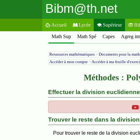
Bibm@th.net
Accueil
Lycée
Supérieur
Bi
Math Sup
Math Spé
Capes
Agreg int
Ressources mathématiques
>
Documents pour la math
Accéder à mon compte
>
Accéder à ma feuille d'exerc
Méthodes : Pol
Effectuer la division euclidien
Trouver le reste dans la divisio
Pour trouver le reste de la division euc