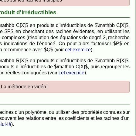
uit d'irréductibles
thbb C[X]$ en produits d'irréductibles de $\mathbb C[X]$,
e $P$ en cherchant des racines évidentes, en utilisant les
es complexes (résolution des équations de degré 2, recherche
 indications de l'énoncé. On peut alors factoriser $P$ en
on recommence avec $Q$ (voir
cet exercice
).
thbb R[X]$ en produits d'irréductibles de $\mathbb R[X]$,
duits d'irréductibles de $\mathbb C[X]$, puis regrouper les
on réelles conjuguées (voir
cet exercice
).
La méthode en vidéo !
acines d'un polynôme, ou utiliser des propriétés connues sur
souvent les relations entre les coefficients et les racines d'un
lui-là
).