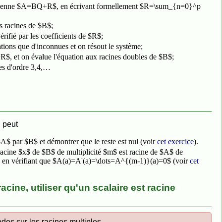
uclidienne $A=BQ+R$, en écrivant formellement $R=\sum_{n=0}^p
 racines de $B$;
rifié par les coefficients de $R$;
ations que d'inconnues et on résout le système;
$, et on évalue l'équation aux racines doubles de $B$;
nes d'ordre 3,4,…
 peut
$A$ par $B$ et démontrer que le reste est nul (voir
cet exercice
).
 racine $x$ de $B$ de multiplicité $m$ est racine de $A$ de
e en vérifiant que $A(a)=A'(a)=\dots=A^{(m-1)}(a)=0$ (voir
cet
acine, utiliser qu'un scalaire est racine
des sur les racines multiples