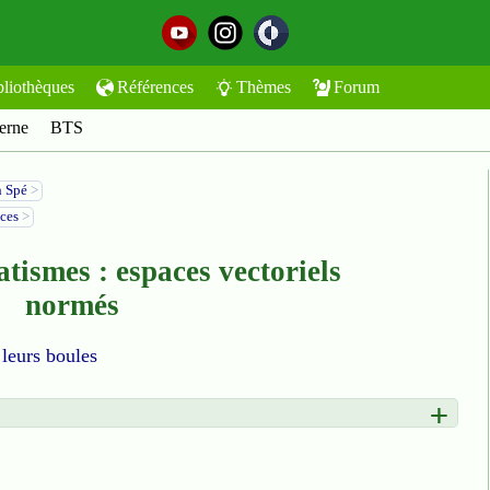
bliothèques
Références
Thèmes
Forum
erne
BTS
h Spé
>
ices
>
ismes : espaces vectoriels
normés
 leurs boules