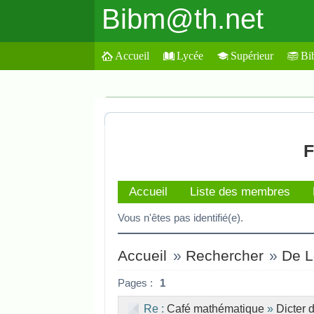
Bibm@th.net
Accueil
Lycée
Supérieur
Bi
F
Accueil
Liste des membres
Vous n'êtes pas identifié(e).
Accueil
»
Rechercher
»
De L
Pages :
1
Re :
Café mathématique
»
Dicter 