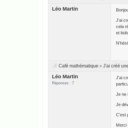
Léo Martin
Bonjou
J'ai c
cela r
et lisib
N'hési
Café mathématique
»
J'ai créé un
Léo Martin
J'ai c
Réponses : 7
particu
Je ne 
Je dév
C'est 
Merci 