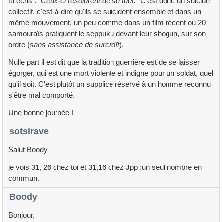
tu écris : "
Ceux-ci résolurent de se tuer.
" C'est donc un suicide
collectif, c'est-à-dire qu'ils se suicident ensemble et dans un
même mouvement, un peu comme dans un film récent où 20
samouraïs pratiquent le seppuku devant leur shogun, sur son
ordre (
sans assistance de surcroît
).
Nulle part il est dit que la tradition guerrière est de se laisser
égorger, qui est une mort violente et indigne pour un soldat, quel
qu'il soit. C'est plutôt un supplice réservé à un homme reconnu
s'être mal comporté.
Une bonne journée !
sotsirave
Salut Boody
je vois 31, 26 chez toi et 31,16 chez Jpp :un seul nombre en
commun.
Boody
Bonjour,