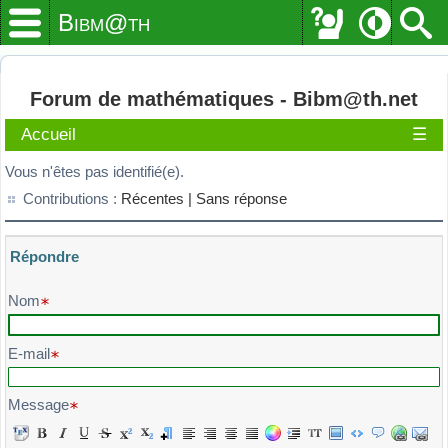
Bibm@th
Forum de mathématiques - Bibm@th.net
Accueil
☰
Vous n'êtes pas identifié(e).
Contributions :
Récentes |
Sans réponse
Répondre
Veuillez composer votre message et l'envoyer
Nom
E-mail
Message