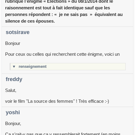
rubrique l’énigme « Elections » du 08/1/2014 dont le
raisonnement est tout à fait identique sauf que les
personnes répondent : « je ne sais pas » équivalent au
silence de ces épouses.
sotsirave
Bonjour
Pour ceux ou celles qui recherchent cette énigme, voici un
▼
renseignement
freddy
Salut,
voir le film "La source des femmes" ! Très efficace :-)
yoshi
Bonjour,
Ça s'rait-y pas que ça y ressemblerait fortement (en moins