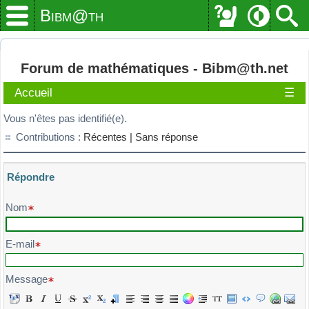
Bibm@th
Forum de mathématiques - Bibm@th.net
Accueil
☰
Vous n'êtes pas identifié(e).
Contributions :
Récentes |
Sans réponse
Répondre
Veuillez composer votre message et l'envoyer
Nom
E-mail
Message