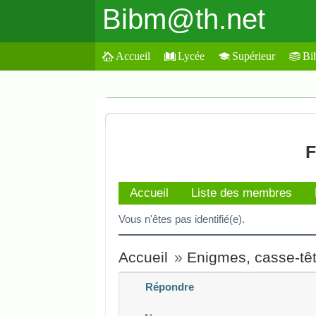
Bibm@th.net
Accueil
Lycée
Supérieur
Bi
F
Accueil
Liste des membres
Vous n'êtes pas identifié(e).
Accueil
»
Enigmes, casse-tête
Répondre
Veuillez composer votre message e