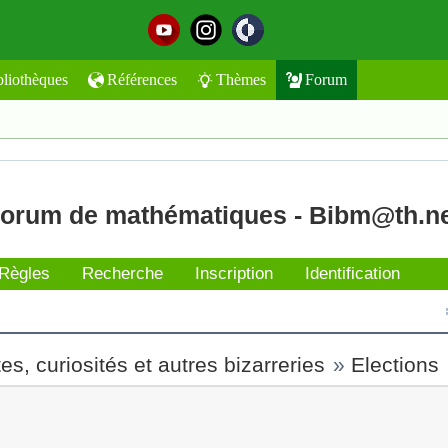
bliothèques
Références
Thèmes
Forum
orum de mathématiques - Bibm@th.n
Règles
Recherche
Inscription
Identification
s, curiosités et autres bizarreries
»
Elections
t l'envoyer