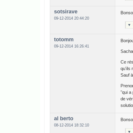
sotsirave
Bonso
09-12-2014 20:44:20
▼
totomm
Bonjou
09-12-2014 16:26:41
Sachan
Ce rés
qu'ils 
Sauf à
Prenon
"qui a
de vér
soluti
al berto
Bonsoi
08-12-2014 18:32:10
▼