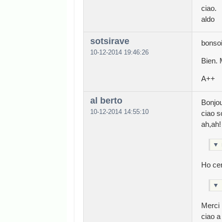
ciao.
aldo
sotsirave
bonsoi
10-12-2014 19:46:26
Bien. 
A++
al berto
Bonjou
10-12-2014 14:55:10
ciao s
ah,ah!
▼
Ho cer
▼
Merci 
ciao a 