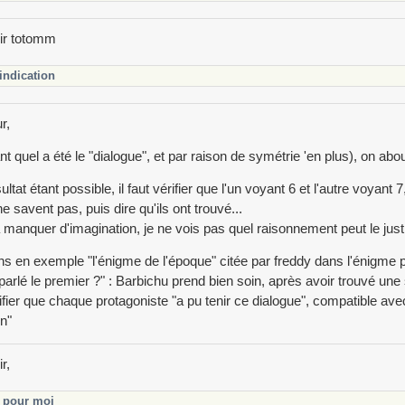
ir totomm
indication
r,
t quel a été le "dialogue", et par raison de symétrie 'en plus), on abou
ultat étant possible, il faut vérifier que l'un voyant 6 et l'autre voyant 
ne savent pas, puis dire qu'ils ont trouvé...
 manquer d'imagination, je ne vois pas quel raisonnement peut le justif
s en exemple "l'énigme de l'époque" citée par freddy dans l'énigme 
 parlé le premier ?" : Barbichu prend bien soin, après avoir trouvé une 
ifier que chaque protagoniste "a pu tenir ce dialogue", compatible av
on"
r,
pour moi