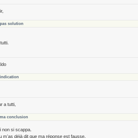
r,
pas solution
tutti.
ldo
indication
 a tutti,
ma conclusion
ui non si scappa.
u m'as déjà dit que ma réponse est fausse.