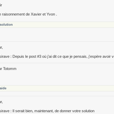
ir
le raisonnement de Xavier et Yvon .
solution
r,
irave : Depuis le post #3 où j'ai dit ce que je pensais, j'espère avoir vo
ur Totomm
aide
r,
irave : Il serait bien, maintenant, de donner votre solution