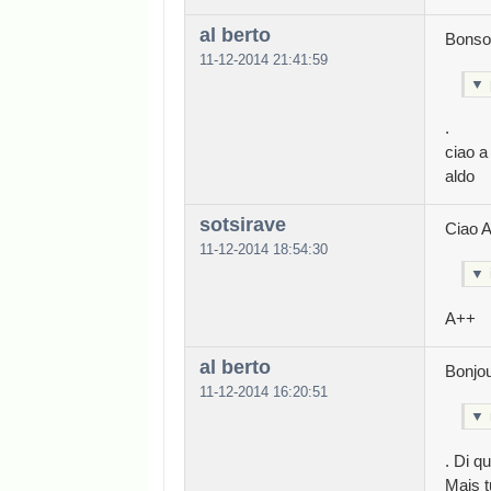
al berto
Bonsoi
11-12-2014 21:41:59
▼
.
ciao a 
aldo
sotsirave
Ciao A
11-12-2014 18:54:30
▼
A++
al berto
Bonjour
11-12-2014 16:20:51
▼
. Di q
Mais t