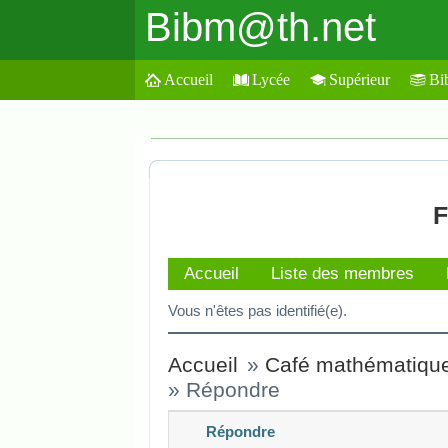
Bibm@th.net
Accueil
Lycée
Supérieur
Bi
F
Accueil
Liste des membres
Vous n'êtes pas identifié(e).
Accueil
»
Café mathématiqu
»
Répondre
Répondre
Veuillez composer votre message e