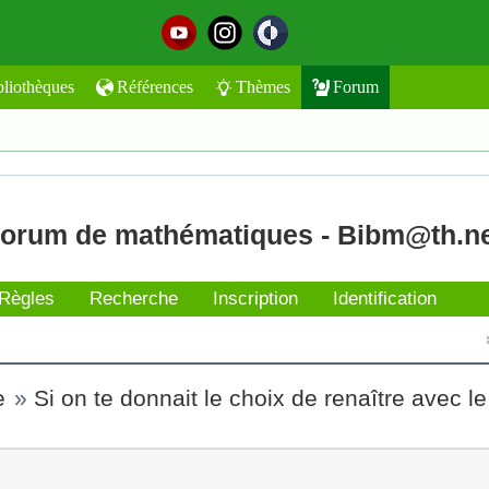
bliothèques
Références
Thèmes
Forum
orum de mathématiques - Bibm@th.n
Règles
Recherche
Inscription
Identification
e
»
Si on te donnait le choix de renaître avec l
t l'envoyer