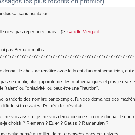
ssages les plus récents en premier)
ndieck... sans hésitation
elle n'est pas répertoriée mais ...)>
Isabelle Mergault
uoi pas Bernard-maths
????????????????????????????????????????????????????????
te donnait le choix de renaître avec le talent d'un mathématicien, qui 
pas se mentir, plus j'approfondis les mathématiques et plus je réal
e "talent" ou "créativité" ou peut être une "intuition".
la théorie des nombre par exemple, l'un des domaines des mathémat
 difficile si tu essaies d'y créé des résultats.
je me suis assis et je me suis demandé que si on me donnait le choix 
is-je choisir ? Riemann ? Euler ? Gauss ? Ramanujan ? ..
une petite pensé au milieu de mille pensées dans cet univers