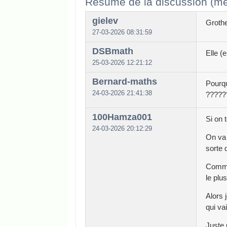
Résumé de la discussion (me
gielev
Grothe
27-03-2026 08:31:59
DSBmath
Elle (
25-03-2026 12:21:12
Bernard-maths
Pourq
24-03-2026 21:41:38
?????
100Hamza001
Si on 
24-03-2026 20:12:29
On va 
sorte d
Comme 
le plus
Alors 
qui va
Juste 