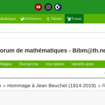
bliothèques
Références
Thèmes
Forum
orum de mathématiques - Bibm@th.n
Règles
Recherche
Inscription
Identification
e
»
Hommage à Jean Beuchet (1914-2019)
»
R
t l'envoyer