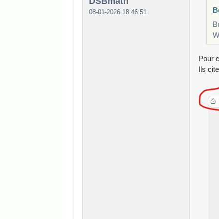
DSBmath
B
08-01-2026 18:46:51
Bo
W
Pour e
Ils ci