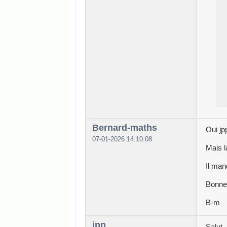
Bernard-maths
Oui jpp
07-01-2026 14:10:08
Mais là
Il man
Bonne
B-m
jpp
Salut ,