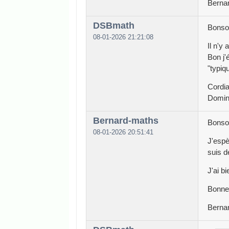
Berna
DSBmath
Bonso
08-01-2026 21:21:08
Il n'y
Bon j'
"typiq
Cordi
Domin
Bernard-maths
Bonso
08-01-2026 20:51:41
J'espè
suis dé
J'ai b
Bonne 
Berna