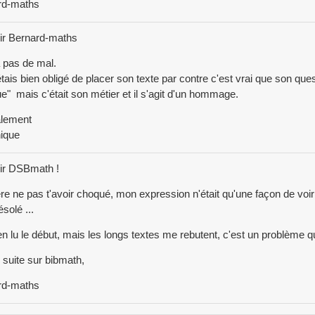
rd-maths
ir Bernard-maths
 a pas de mal.
étais bien obligé de placer son texte par contre c'est vrai que son ques
ue" mais c'était son métier et il s'agit d'un hommage.
alement
ique
ir DSBmath !
re ne pas t'avoir choqué, mon expression n'était qu'une façon de voir 
solé ...
ien lu le début, mais les longs textes me rebutent, c'est un problème q
suite sur bibmath,
rd-maths