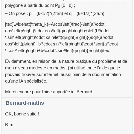
polygone à partir du point P
(0 ; b) ;
0
– On pose : p = (k-1/2)*(2π/n) et q = (k+1/2)*(2π/n).
[tex]\widehat{\theta_k}=Arcos\left(\frac{-\left(a²\cdot
cos\left(p\right)\cdot cos\left(q\right)\right)+\left(b²\cdot
\:sin\left(p\right)\cdot \:sin\left(q\right)\right)}{\sqrt{a²\cdot
cos²\left(p\right)+b²\cdot sin²\left(p\right)}\cdot \sqrt{a²\cdot
\:cos²\left(q\right)+b²\cdot \:sin²\left(q\right)}}\right)[/tex]
Évidemment, en raison de la nature pratique du problème et de
mon niveau modeste en maths, j'ai utilisé toute l'aide que je
pouvais trouver sur internet, aussi bien de la documentation
qu'une IA spécialisée.
Merci encore pour l'aide apportée ici Bernard.
Bernard-maths
OK, bonne suite !
B-m