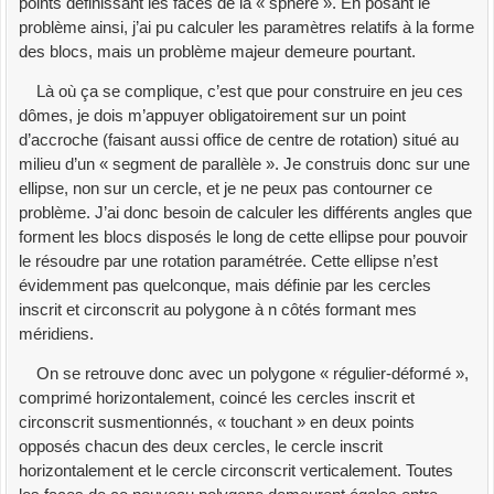
points définissant les faces de la « sphère ». En posant le
problème ainsi, j’ai pu calculer les paramètres relatifs à la forme
des blocs, mais un problème majeur demeure pourtant.
Là où ça se complique, c’est que pour construire en jeu ces
dômes, je dois m’appuyer obligatoirement sur un point
d’accroche (faisant aussi office de centre de rotation) situé au
milieu d’un « segment de parallèle ». Je construis donc sur une
ellipse, non sur un cercle, et je ne peux pas contourner ce
problème. J’ai donc besoin de calculer les différents angles que
forment les blocs disposés le long de cette ellipse pour pouvoir
le résoudre par une rotation paramétrée. Cette ellipse n’est
évidemment pas quelconque, mais définie par les cercles
inscrit et circonscrit au polygone à n côtés formant mes
méridiens.
On se retrouve donc avec un polygone « régulier-déformé »,
comprimé horizontalement, coincé les cercles inscrit et
circonscrit susmentionnés, « touchant » en deux points
opposés chacun des deux cercles, le cercle inscrit
horizontalement et le cercle circonscrit verticalement. Toutes