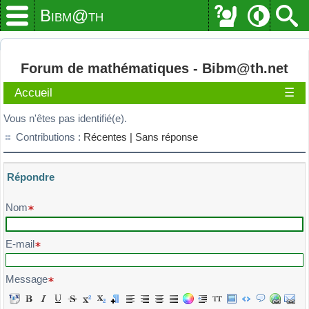
Bibm@th
Forum de mathématiques - Bibm@th.net
Accueil
☰
Vous n'êtes pas identifié(e).
Contributions :
Récentes |
Sans réponse
Répondre
Veuillez composer votre message et l'envoyer
Nom
E-mail
Message