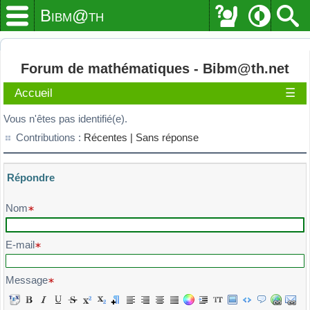
Bibm@th
Forum de mathématiques - Bibm@th.net
Accueil
☰
Vous n'êtes pas identifié(e).
Contributions :
Récentes |
Sans réponse
Répondre
Veuillez composer votre message et l'envoyer
Nom
E-mail
Message