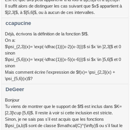
Il suffit alors de distinguer les cas suivant que $x$ appartient à
$]2,3[$, à $]5,6[$, ou à aucun de ces intervalles.
ccapucine
Déjà, écrivons la définition de la fonction $f$.
On a:
$\psi_{2,3}(x)= \exp(-\dfrac{1}{(x-2)(x-3)})$ si $x \in ]2,3[$ et 0
sinon
$\psi_{5,6}(x)= \exp(-\dfrac{1}{(x-5)(x-6)})$ si $x \in ]5,6[$ et 0
sinon
Mais comment écrire l'expression de $f(x)= \psi_{2,3}(x) +
\psi_{5,6}(x)$?
DeGeer
Bonjour
Tu viens de montrer que le support de $f$ est inclus dans $K=
[2,3]\cup [5,6]$. Il reste à voir si cette inclusion est stricte.
Sinon, je ne sais pas s'il est acquis que les fonctions
$\psi_{a,b}$ sont de classe $\mathcal{C}^{\infty}$ ou s'il faut le