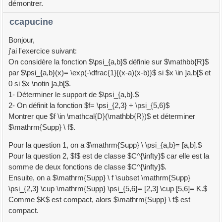
démontrer.
ccapucine
Bonjour,
j'ai l'exercice suivant:
On considère la fonction $\psi_{a,b}$ définie sur $\mathbb{R}$
par $\psi_{a,b}(x)= \exp(-\dfrac{1}{(x-a)(x-b)}$ si $x \in ]a,b[$ et
0 si $x \notin ]a,b[$.
1- Déterminer le support de $\psi_{a,b}.$
2- On définit la fonction $f= \psi_{2,3} + \psi_{5,6}$
Montrer que $f \in \mathcal{D}(\mathbb{R})$ et déterminer
$\mathrm{Supp} \ f$.
Pour la question 1, on a $\mathrm{Supp} \ \psi_{a,b}= [a,b].$
Pour la question 2, $f$ est de classe $C^{\infty}$ car elle est la
somme de deux fonctions de classe $C^{\infty}$.
Ensuite, on a $\mathrm{Supp} \ f \subset \mathrm{Supp}
\psi_{2,3} \cup \mathrm{Supp} \psi_{5,6}= [2,3] \cup [5,6]= K.$
Comme $K$ est compact, alors $\mathrm{Supp} \ f$ est
compact.