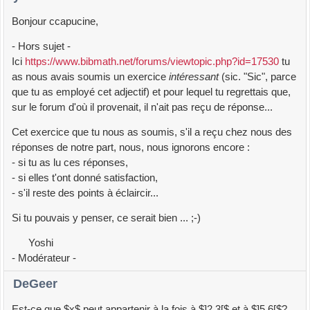
Bonjour ccapucine,
- Hors sujet -
Ici
https://www.bibmath.net/forums/viewtopic.php?id=17530
tu
as nous avais soumis un exercice
intéressant
(sic. "Sic", parce
que tu as employé cet adjectif) et pour lequel tu regrettais que,
sur le forum d'où il provenait, il n'ait pas reçu de réponse...
Cet exercice que tu nous as soumis, s'il a reçu chez nous des
réponses de notre part, nous, nous ignorons encore :
- si tu as lu ces réponses,
- si elles t'ont donné satisfaction,
- s'il reste des points à éclaircir...
Si tu pouvais y penser, ce serait bien ... ;-)
Yoshi
- Modérateur -
DeGeer
Est-ce que $x$ peut appartenir à la fois à $]2,3[$ et à $]5,6[$?