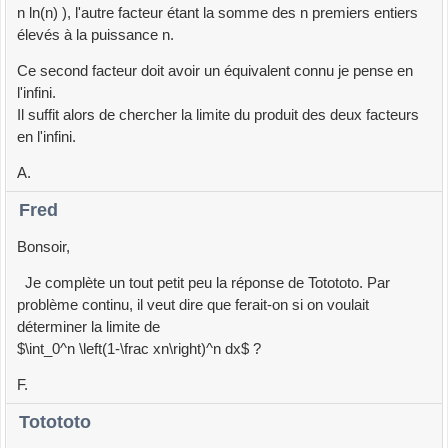
n ln(n) ), l'autre facteur étant la somme des n premiers entiers
élevés à la puissance n.
Ce second facteur doit avoir un équivalent connu je pense en
l'infini.
Il suffit alors de chercher la limite du produit des deux facteurs
en l'infini.
A.
Fred
Bonsoir,
Je complète un tout petit peu la réponse de Totototo. Par
problème continu, il veut dire que ferait-on si on voulait
déterminer la limite de
$\int_0^n \left(1-\frac xn\right)^n dx$ ?
F.
Totototo