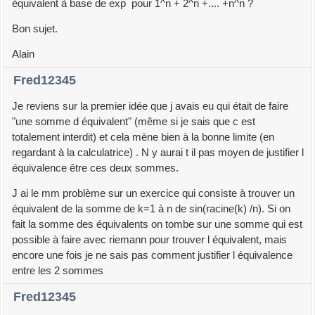
équivalent à base de exp pour 1^n + 2^n +.... +n^n ?
Bon sujet.
Alain
Fred12345
Je reviens sur la premier idée que j avais eu qui était de faire
"une somme d équivalent" (même si je sais que c est
totalement interdit) et cela mène bien à la bonne limite (en
regardant à la calculatrice) . N y aurai t il pas moyen de justifier l
équivalence être ces deux sommes.
J ai le mm problème sur un exercice qui consiste à trouver un
équivalent de la somme de k=1 à n de sin(racine(k) /n). Si on
fait la somme des équivalents on tombe sur une somme qui est
possible à faire avec riemann pour trouver l équivalent, mais
encore une fois je ne sais pas comment justifier l équivalence
entre les 2 sommes
Fred12345