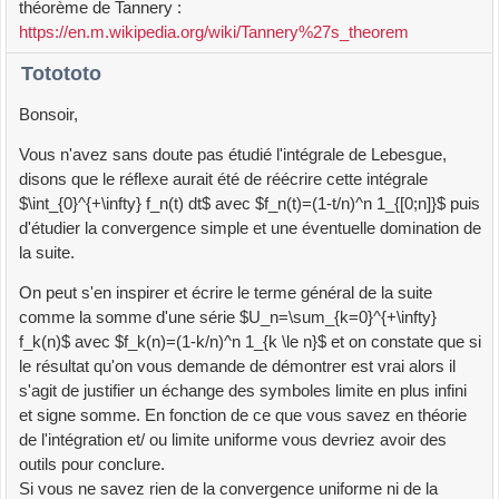
théorème de Tannery :
https://en.m.wikipedia.org/wiki/Tannery%27s_theorem
Totototo
Bonsoir,
Vous n'avez sans doute pas étudié l'intégrale de Lebesgue,
disons que le réflexe aurait été de réécrire cette intégrale
$\int_{0}^{+\infty} f_n(t) dt$ avec $f_n(t)=(1-t/n)^n 1_{[0;n]}$ puis
d'étudier la convergence simple et une éventuelle domination de
la suite.
On peut s'en inspirer et écrire le terme général de la suite
comme la somme d'une série $U_n=\sum_{k=0}^{+\infty}
f_k(n)$ avec $f_k(n)=(1-k/n)^n 1_{k \le n}$ et on constate que si
le résultat qu'on vous demande de démontrer est vrai alors il
s'agit de justifier un échange des symboles limite en plus infini
et signe somme. En fonction de ce que vous savez en théorie
de l'intégration et/ ou limite uniforme vous devriez avoir des
outils pour conclure.
Si vous ne savez rien de la convergence uniforme ni de la