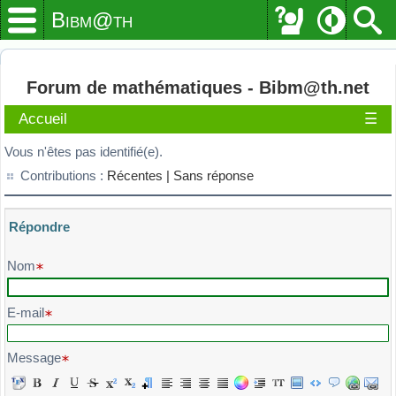
Bibm@th
Forum de mathématiques - Bibm@th.net
Accueil
☰
Vous n'êtes pas identifié(e).
Contributions :
Récentes |
Sans réponse
Répondre
Veuillez composer votre message et l'envoyer
Nom
E-mail
Message