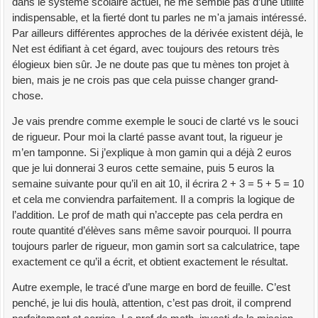
dans le système scolaire actuel, ne me semble pas d’une utilité
indispensable, et la fierté dont tu parles ne m'a jamais intéressé.
Par ailleurs différentes approches de la dérivée existent déjà, le
Net est édifiant à cet égard, avec toujours des retours très
élogieux bien sûr. Je ne doute pas que tu mènes ton projet à
bien, mais je ne crois pas que cela puisse changer grand-
chose.
Je vais prendre comme exemple le souci de clarté vs le souci
de rigueur. Pour moi la clarté passe avant tout, la rigueur je
m’en tamponne. Si j’explique à mon gamin qui a déjà 2 euros
que je lui donnerai 3 euros cette semaine, puis 5 euros la
semaine suivante pour qu’il en ait 10, il écrira 2 + 3 = 5 + 5 = 10
et cela me conviendra parfaitement. Il a compris la logique de
l’addition. Le prof de math qui n’accepte pas cela perdra en
route quantité d’élèves sans même savoir pourquoi. Il pourra
toujours parler de rigueur, mon gamin sort sa calculatrice, tape
exactement ce qu’il a écrit, et obtient exactement le résultat.
Autre exemple, le tracé d’une marge en bord de feuille. C’est
penché, je lui dis houlà, attention, c’est pas droit, il comprend