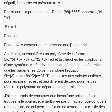
négatif, la courbe en présente trois.
Par ailleurs, la proportion est $\dfrac {89}{6655} \approx 1,34
\%$
Ernst
Bonsoir,
Bon, je vais essayer de résumer ce que j’ai compris.
Au départ, tu considères un polynôme de la forme
$ax^{4}+bx^{3}+cx^{2}+dx+e$ et tu cherches les conditions
d’une symétrie. Après diverses considérations, tu détermines
que les paramètres doivent satisfaire l’équation
$b^{3}-4abc+8a^{2}d=0$. Tu souhaites des valeurs entières
pour les paramètres, et $a$ différent de zéro pour ne pas
réduire le polynôme de départ au degré trois.
J’ai été surpris de constater que lorsqu’une solution était
trouvée, elle pouvait être multipliée par un facteur quelconque et
rester valide, ce qui permet déjà de ne tester que la moitié des