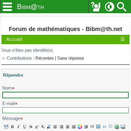
Bibm@th
Forum de mathématiques - Bibm@th.net
Accueil
☰
Vous n'êtes pas identifié(e).
Contributions :
Récentes |
Sans réponse
Répondre
Veuillez composer votre message et l'envoyer
Nom
E-mail
Message