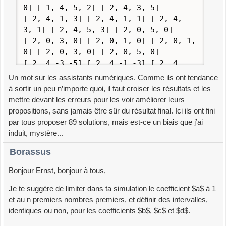
0] [ 1, 4, 5, 2] [ 2,-4,-3, 5]
[ 2,-4,-1, 3] [ 2,-4, 1, 1] [ 2,-4,
3,-1] [ 2,-4, 5,-3] [ 2, 0,-5, 0]
[ 2, 0,-3, 0] [ 2, 0,-1, 0] [ 2, 0, 1,
0] [ 2, 0, 3, 0] [ 2, 0, 5, 0]
[ 2, 4,-3,-5] [ 2, 4,-1,-3] [ 2, 4,
1,-1] [ 2, 4, 3, 1] [ 2, 4, 5, 3]
Un mot sur les assistants numériques. Comme ils ont tendance
[ 3, 0,-5, 0] [ 3, 0,-4, 0] [ 3, 0,-2,
à sortir un peu n’importe quoi, il faut croiser les résultats et les
0] [ 3, 0,-1, 0] [ 3, 0, 1, 0]
mettre devant les erreurs pour les voir améliorer leurs
[ 3, 0, 2, 0] [ 3, 0, 4, 0] [ 3, 0, 5,
propositions, sans jamais être sûr du résultat final. Ici ils ont fini
0] [ 4,-4,-5, 3] [ 4,-4,-3, 2]
par tous proposer 89 solutions, mais est-ce un biais que j’ai
[ 4,-4,-1, 1] [ 4,-4, 1, 0] [ 4,-4,
induit, mystère...
3,-1] [ 4,-4, 5,-2] [ 4, 0,-5, 0]
Borassus
[ 4, 0,-3, 0] [ 4, 0,-1, 0] [ 4, 0, 1,
0] [ 4, 0, 3, 0] [ 4, 0, 5, 0]
Bonjour Ernst, bonjour à tous,
[ 4, 4,-5,-3] [ 4, 4,-3,-2] [ 4,
4,-1,-1] [ 4, 4, 1, 0] [ 4, 4, 3, 1]
Je te suggère de limiter dans ta simulation le coefficient $a$ à 1
[ 4, 4, 5, 2] [ 5, 0,-4, 0] [ 5, 0,-3,
et au n premiers nombres premiers, et définir des intervalles,
0] [ 5, 0,-2, 0] [ 5, 0,-1, 0]
identiques ou non, pour les coefficients $b$, $c$ et $d$.
[ 5, 0, 1, 0] [ 5, 0, 2, 0] [ 5, 0, 3,