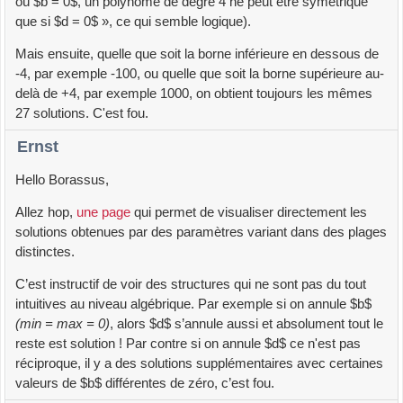
où $b = 0$, un polynôme de degré 4 ne peut être symétrique
que si $d = 0$ », ce qui semble logique).
Mais ensuite, quelle que soit la borne inférieure en dessous de
-4, par exemple -100, ou quelle que soit la borne supérieure au-
delà de +4, par exemple 1000, on obtient toujours les mêmes
27 solutions. C'est fou.
Ernst
Hello Borassus,
Allez hop,
une page
qui permet de visualiser directement les
solutions obtenues par des paramètres variant dans des plages
distinctes.
C’est instructif de voir des structures qui ne sont pas du tout
intuitives au niveau algébrique. Par exemple si on annule $b$
(min = max = 0)
, alors $d$ s’annule aussi et absolument tout le
reste est solution ! Par contre si on annule $d$ ce n'est pas
réciproque, il y a des solutions supplémentaires avec certaines
valeurs de $b$ différentes de zéro, c’est fou.