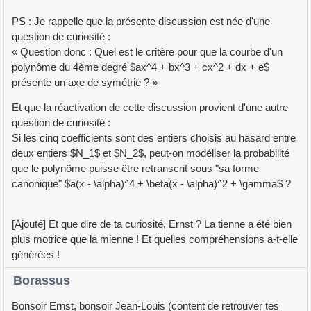
PS : Je rappelle que la présente discussion est née d'une
question de curiosité :
« Question donc : Quel est le critère pour que la courbe d'un
polynôme du 4ème degré $ax^4 + bx^3 + cx^2 + dx + e$
présente un axe de symétrie ? »
Et que la réactivation de cette discussion provient d'une autre
question de curiosité :
Si les cinq coefficients sont des entiers choisis au hasard entre
deux entiers $N_1$ et $N_2$, peut-on modéliser la probabilité
que le polynôme puisse être retranscrit sous "sa forme
canonique" $a(x - \alpha)^4 + \beta(x - \alpha)^2 + \gamma$ ?
[Ajouté] Et que dire de ta curiosité, Ernst ? La tienne a été bien
plus motrice que la mienne ! Et quelles compréhensions a-t-elle
générées !
Borassus
Bonsoir Ernst, bonsoir Jean-Louis (content de retrouver tes