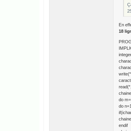
Ça
25
En effe
18 lig
PROG
IMPL
intege
charac
charac
write(
caract
read(*
chaine
do m
do n=1
if(ich
chaine
endif