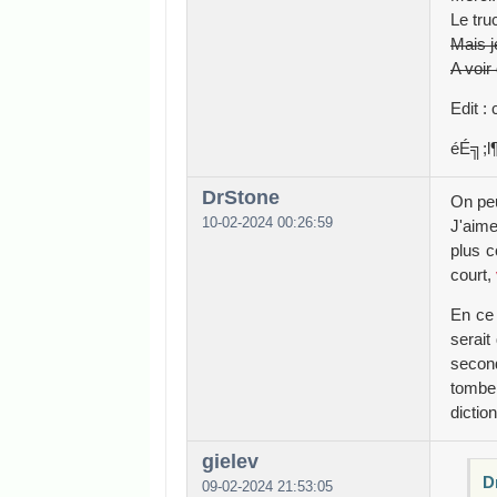
Le tru
Mais j
A voir
Edit : 
éÉ╗;
DrStone
On peu
10-02-2024 00:26:59
J'aim
plus c
court,
En ce 
serait
second
tombe 
dictio
gielev
Dr
09-02-2024 21:53:05