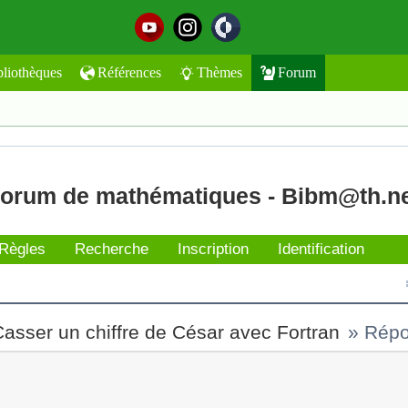
bliothèques
Références
Thèmes
Forum
orum de mathématiques - Bibm@th.n
Règles
Recherche
Inscription
Identification
asser un chiffre de César avec Fortran
»
Répo
t l'envoyer