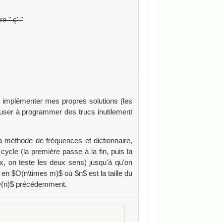
e " ç' "
 implémenter mes propres solutions (les
user à programmer des trucs inutilement
a méthode de fréquences et dictionnaire,
 cycle (la première passe à la fin, puis la
, on teste les deux sens) jusqu'à qu'on
en $O(n\times m)$ où $n$ est la taille du
e $O(n)$ précédemment.