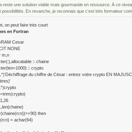
 reste une solution viable mais gourmande en ressource. À ce niveau-l
 possibilités. En revanche, je reconnais que c'est très formateur com
t, on peut faire très court
nes en Fortran
RAM Cesar
ICIT NONE
r m,n
ter(:),allocatable :: chaine
ter(len=1000) :: crypto
*,*)'Déchiffrage du chiffre de César : entrez votre crypto EN MA
ères)'
,*)crypto
=trim(crypto)
=1,26
,len(chaine)
ar(chaine(n:n))>=90) then
(n:n) = achar(64)