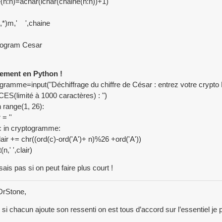
(n:n)=achar(ichar(chaine(n:n))+1)
*,*)m,' ',chaine
rogram Cesar
lement en Python !
ogramme=input("Déchiffrage du chiffre de César : entrez votre c
S(limité à 1000 caractères) : ")
n range(1, 26):
 = ''
 in cryptogramme:
+= chr((ord(c)-ord('A')+ n)%26 +ord('A'))
,' ',clair)
sais pas si on peut faire plus court !
DrStone,
i chacun ajoute son ressenti on est tous d’accord sur l’essentiel je 