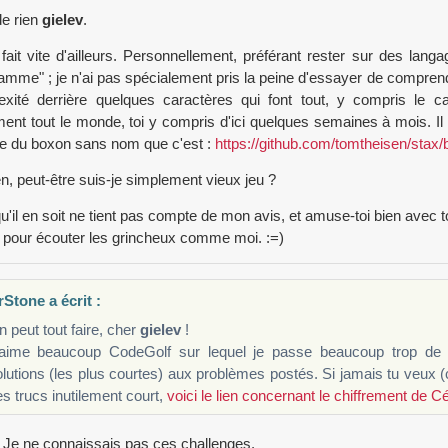
e rien
gielev
.
fait vite d'ailleurs. Personnellement, préférant rester sur des la
amme" ; je n'ai pas spécialement pris la peine d'essayer de compren
exité derrière quelques caractères qui font tout, y compris le c
ent tout le monde, toi y compris d'ici quelques semaines à mois. Il su
e du boxon sans nom que c'est :
https://github.com/tomtheisen/stax/
n, peut-être suis-je simplement vieux jeu ?
u'il en soit ne tient pas compte de mon avis, et amuse-toi bien avec tout
 pour écouter les grincheux comme moi. :=)
Stone a écrit :
 peut tout faire, cher
gielev
!
'aime beaucoup CodeGolf sur lequel je passe beaucoup trop de
olutions (les plus courtes) aux problèmes postés. Si jamais tu veu
s trucs inutilement court,
voici le lien concernant le chiffrement de C
 Je ne connaissais pas ces challenges.