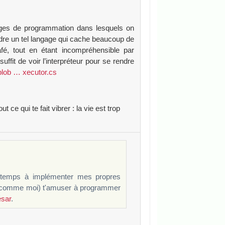
ngages de programmation dans lesquels on
dre un tel langage qui cache beaucoup de
afé, tout en étant incompréhensible par
ffit de voir l’interpréteur pour se rendre
blob … xecutor.cs
 ce qui te fait vibrer : la vie est trop
 temps à implémenter mes propres
x (comme moi) t'amuser à programmer
ésar
.