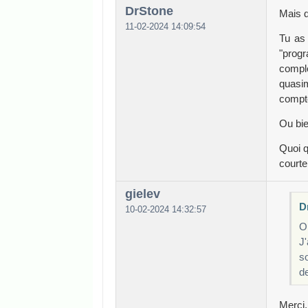
DrStone
Mais d
11-02-2024 14:09:54
Tu as 
"progr
compl
quasim
compt
Ou bie
Quoi q
courte
gielev
Dr
10-02-2024 14:32:57
On
J
s
de
Merci.