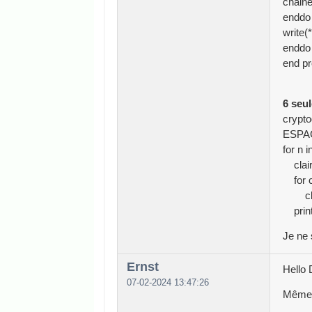
chaine
enddo
write(
enddo
end p
6 seu
crypt
ESPACE
for n i
clair
for c
clair 
print(n
Je ne 
Ernst
Hello 
07-02-2024 13:47:26
Même s