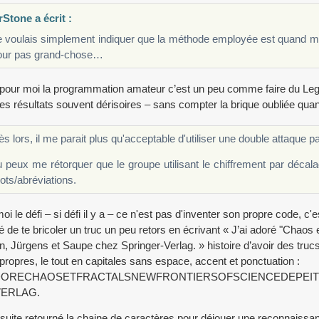
Stone a écrit :
e voulais simplement indiquer que la méthode employée est quand 
our pas grand-chose…
pour moi la programmation amateur c’est un peu comme faire du Lego T
es résultats souvent dérisoires – sans compter la brique oubliée quan
s lors, il me parait plus qu'acceptable d'utiliser une double attaque pa
 peux me rétorquer que le groupe utilisant le chiffrement par décal
ts/abréviations.
i le défi – si défi il y a – ce n'est pas d'inventer son propre code, c'est
 de te bricoler un truc un peu retors en écrivant « J’ai adoré "Chaos 
n, Jürgens et Saupe chez Springer-Verlag. » histoire d’avoir des truc
ropres, le tout en capitales sans espace, accent et ponctuation :
DORECHAOSETFRACTALSNEWFRONTIERSOFSCIENCEDEPEI
ERLAG.
nsuite retourné la chaine de caractères pour déjouer une reconnaissanc