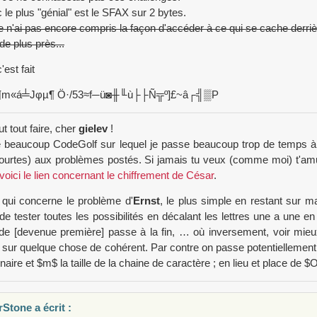
c le plus "génial" est le SFAX sur 2 bytes.
e n'ai pas encore compris la façon d'accéder à ce qui se cache derrièr
 de plus près...
c'est fait
l¶m«á╧Jφµ¶ Ö·/53≈f─ü◙╫╙ù├├Ñ╦º]£~â┌╣▒P
t tout faire, cher
gielev
!
e beaucoup CodeGolf sur lequel je passe beaucoup trop de temps à
ourtes) aux problèmes postés. Si jamais tu veux (comme moi) t'am
voici le lien concernant le chiffrement de César
.
qui concerne le problème d'
Ernst
, le plus simple en restant sur m
 de tester toutes les possibilités en décalant les lettres une a une en
e [devenue première] passe à la fin, … où inversement, voir mieux
sur quelque chose de cohérent. Par contre on passe potentiellement 
nnaire et $m$ la taille de la chaine de caractère ; en lieu et place d
Stone a écrit :