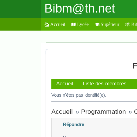
Bibm@th.net
Accueil
Lycée
Supérieur
Bi
F
Accueil
Liste des membres
Vous n'êtes pas identifié(e).
Accueil
»
Programmation
»
C
Répondre
Veuillez composer votre message e