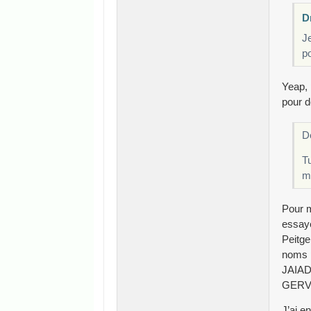
Dr
J
p
Yeap, 
pour d
Dè
Tu
mo
Pour mo
essayé
Peitge
noms p
JAIA
GERV
J’ai e