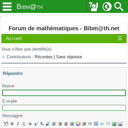
Bibm@th
Forum de mathématiques - Bibm@th.net
Accueil
☰
Vous n'êtes pas identifié(e).
Contributions :
Récentes |
Sans réponse
Répondre
Veuillez composer votre message et l'envoyer
Nom
E-mail
Message