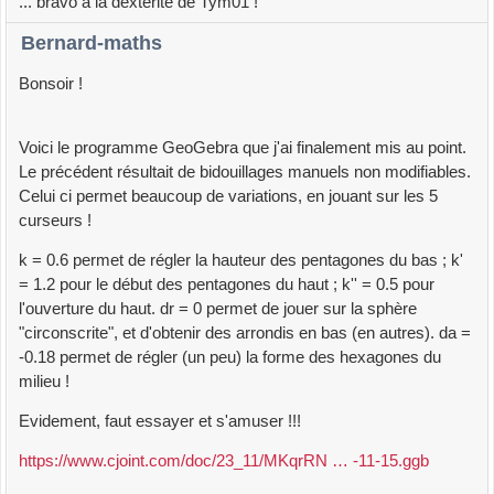
... bravo à la dextérité de Tym01 !
Bernard-maths
Bonsoir !
Voici le programme GeoGebra que j'ai finalement mis au point.
Le précédent résultait de bidouillages manuels non modifiables.
Celui ci permet beaucoup de variations, en jouant sur les 5
curseurs !
k = 0.6 permet de régler la hauteur des pentagones du bas ; k'
= 1.2 pour le début des pentagones du haut ; k'' = 0.5 pour
l'ouverture du haut. dr = 0 permet de jouer sur la sphère
"circonscrite", et d'obtenir des arrondis en bas (en autres). da =
-0.18 permet de régler (un peu) la forme des hexagones du
milieu !
Evidement, faut essayer et s'amuser !!!
https://www.cjoint.com/doc/23_11/MKqrRN … -11-15.ggb