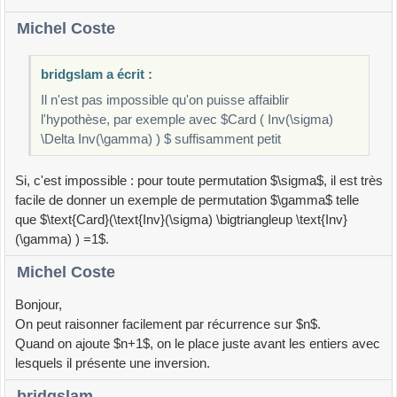
Michel Coste
bridgslam a écrit :
Il n'est pas impossible qu'on puisse affaiblir
l'hypothèse, par exemple avec $Card ( Inv(\sigma)
\Delta Inv(\gamma) ) $ suffisamment petit
Si, c'est impossible : pour toute permutation $\sigma$, il est très
facile de donner un exemple de permutation $\gamma$ telle
que $\text{Card}(\text{Inv}(\sigma) \bigtriangleup \text{Inv}
(\gamma) ) =1$.
Michel Coste
Bonjour,
On peut raisonner facilement par récurrence sur $n$.
Quand on ajoute $n+1$, on le place juste avant les entiers avec
lesquels il présente une inversion.
bridgslam