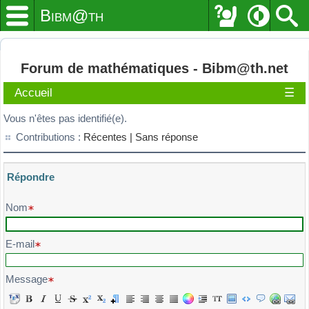
Bibm@th
Forum de mathématiques - Bibm@th.net
Accueil
☰
Vous n'êtes pas identifié(e).
Contributions :
Récentes |
Sans réponse
Répondre
Veuillez composer votre message et l'envoyer
Nom
E-mail
Message