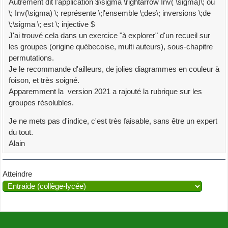
Autrement dit l'application $\sigma \rightarrow Inv( \sigma)\; où
\; Inv(\sigma) \; représente \;l'ensemble \;des\; inversions \;de
\;\sigma \; est \; injective $
J'ai trouvé cela dans un exercice "à explorer" d'un recueil sur
les groupes (origine québecoise, multi auteurs), sous-chapitre
permutations.
Je le recommande d'ailleurs, de jolies diagrammes en couleur à
foison, et très soigné.
Apparemment la version 2021 a rajouté la rubrique sur les
groupes résolubles.
Je ne mets pas d'indice, c'est très faisable, sans être un expert
du tout.
Alain
Atteindre