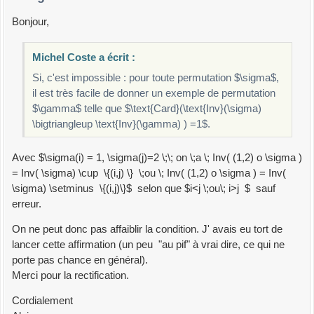
Bonjour,
Michel Coste a écrit :
Si, c'est impossible : pour toute permutation $\sigma$,
il est très facile de donner un exemple de permutation
$\gamma$ telle que $\text{Card}(\text{Inv}(\sigma)
\bigtriangleup \text{Inv}(\gamma) ) =1$.
Avec $\sigma(i) = 1, \sigma(j)=2 \;\; on \;a \; Inv( (1,2) o \sigma )
= Inv( \sigma) \cup \{(i,j) \} \;ou \; Inv( (1,2) o \sigma ) = Inv(
\sigma) \setminus \{(i,j)\}$ selon que $i<j \;ou\; i>j $ sauf
erreur.
On ne peut donc pas affaiblir la condition. J' avais eu tort de
lancer cette affirmation (un peu "au pif" à vrai dire, ce qui ne
porte pas chance en général).
Merci pour la rectification.
Cordialement