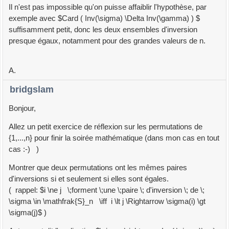
Il n'est pas impossible qu'on puisse affaiblir l'hypothèse, par
exemple avec $Card ( Inv(\sigma) \Delta Inv(\gamma) ) $
suffisamment petit, donc les deux ensembles d'inversion
presque égaux, notamment pour des grandes valeurs de n.
A.
bridgslam
Bonjour,
Allez un petit exercice de réflexion sur les permutations de
{1,...,n} pour finir la soirée mathématique (dans mon cas en tout
cas :-) )
Montrer que deux permutations ont les mêmes paires
d'inversions si et seulement si elles sont égales.
( rappel: $i \ne j \;forment \;une \;paire \; d'inversion \; de \;
\sigma \in \mathfrak{S}_n \iff i \lt j \Rightarrow \sigma(i) \gt
\sigma(j)$ )