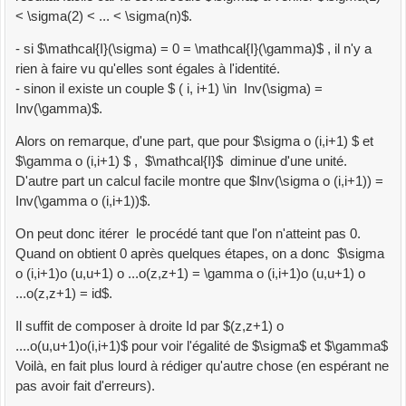
< \sigma(2) < ... < \sigma(n)$.
- si $\mathcal{I}(\sigma) = 0 = \mathcal{I}(\gamma)$ , il n'y a
rien à faire vu qu'elles sont égales à l'identité.
- sinon il existe un couple $ ( i, i+1) \in Inv(\sigma) =
Inv(\gamma)$.
Alors on remarque, d'une part, que pour $\sigma o (i,i+1) $ et
$\gamma o (i,i+1) $ , $\mathcal{I}$ diminue d'une unité.
D'autre part un calcul facile montre que $Inv(\sigma o (i,i+1)) =
Inv(\gamma o (i,i+1))$.
On peut donc itérer le procédé tant que l'on n'atteint pas 0.
Quand on obtient 0 après quelques étapes, on a donc $\sigma
o (i,i+1)o (u,u+1) o ...o(z,z+1) = \gamma o (i,i+1)o (u,u+1) o
...o(z,z+1) = id$.
Il suffit de composer à droite Id par $(z,z+1) o
....o(u,u+1)o(i,i+1)$ pour voir l'égalité de $\sigma$ et $\gamma$
Voilà, en fait plus lourd à rédiger qu'autre chose (en espérant ne
pas avoir fait d'erreurs).