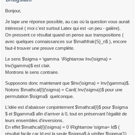
Bonjour,
Je tape une réponse possible, au cas où la question vous aurait
intéressé ( moi c'est surtout Latex qui est -un peu - galère).
On pressent ce résultat quand on pense aux transpositions (
avec quelques connaissances sur $\mathfrak{S}_n$ ), encore
faut-il trouver une preuve complète.
Le sens $\sigma = \gamma \Rightarrow Inv(\sigma) =
Inv(\gamma)$ est clair.
Montrons le sens contraire.
Supposons donc maintenant que $Inv(\sigma) = Inv(\gamma)$.
Notons $\mathcal{I}(\sigma) = Card( Inv(\sigma))$ pour une
permutation $\sigma$ quelconque.
L'idée est d'abaisser conjointement $\mathcal{I}$ pour $\sigma
$ et $\gamma$ afin d'arriver à 0, tout en préservant l'égalité de
leurs ensembles d'inversions.
En effet $\mathcal{I}(\sigma) = 0 \Rightarrow \sigma= Id$ (
résultat facile car Id est la seule $\sigma$ à vérifier $\sigma(1)