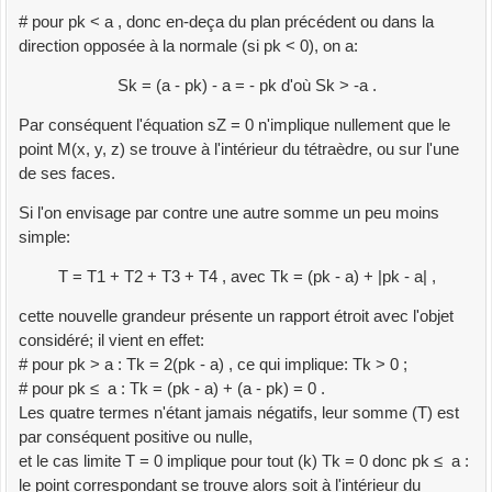
# pour pk < a , donc en-deça du plan précédent ou dans la
direction opposée à la normale (si pk < 0), on a:
Sk = (a - pk) - a = - pk d'où Sk > -a .
Par conséquent l'équation sZ = 0 n'implique nullement que le
point M(x, y, z) se trouve à l'intérieur du tétraèdre, ou sur l'une
de ses faces.
Si l'on envisage par contre une autre somme un peu moins
simple:
T = T1 + T2 + T3 + T4 , avec Tk = (pk - a) + |pk - a| ,
cette nouvelle grandeur présente un rapport étroit avec l'objet
considéré; il vient en effet:
# pour pk > a : Tk = 2(pk - a) , ce qui implique: Tk > 0 ;
# pour pk ≤ a : Tk = (pk - a) + (a - pk) = 0 .
Les quatre termes n'étant jamais négatifs, leur somme (T) est
par conséquent positive ou nulle,
et le cas limite T = 0 implique pour tout (k) Tk = 0 donc pk ≤ a :
le point correspondant se trouve alors soit à l'intérieur du