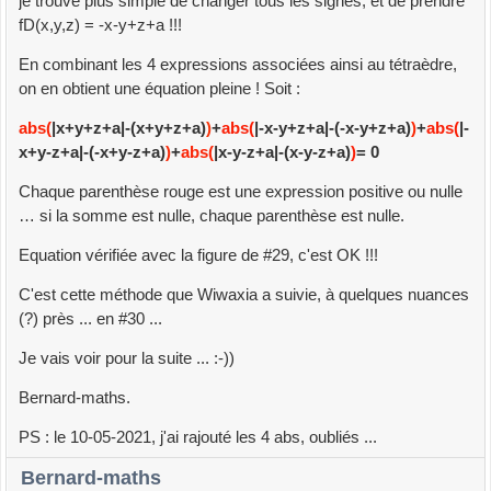
je trouve plus simple de changer tous les signes, et de prendre
fD(x,y,z) = -x-y+z+a !!!
En combinant les 4 expressions associées ainsi au tétraèdre,
on en obtient une équation pleine ! Soit :
abs(
|x+y+z+a|-(x+y+z+a)
)
+
abs(
|-x-y+z+a|-(-x-y+z+a)
)
+
abs(
|-
x+y-z+a|-(-x+y-z+a)
)
+
abs(
|x-y-z+a|-(x-y-z+a)
)
= 0
Chaque parenthèse rouge est une expression positive ou nulle
… si la somme est nulle, chaque parenthèse est nulle.
Equation vérifiée avec la figure de #29, c'est OK !!!
C'est cette méthode que Wiwaxia a suivie, à quelques nuances
(?) près ... en #30 ...
Je vais voir pour la suite ... :-))
Bernard-maths.
PS : le 10-05-2021, j'ai rajouté les 4 abs, oubliés ...
Bernard-maths