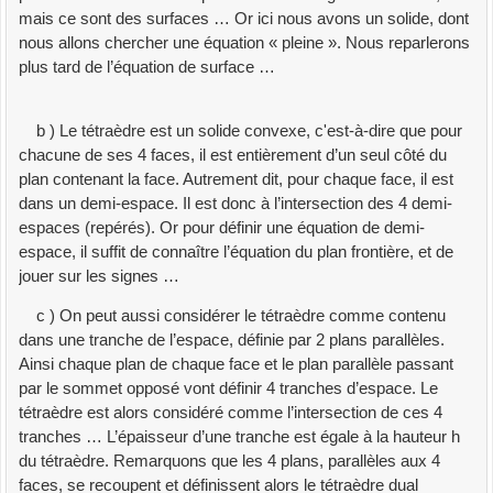
mais ce sont des surfaces … Or ici nous avons un solide, dont
Result
:
=
W
nous allons chercher une équation « pleine ». Nous reparlerons
END
;
plus tard de l’équation de surface …
FUNCTION
Pscal
(
Wa
,
Wb
:
Ve3D
)
:
Reel
;
VAR
p
,
q
,
r
,
s
:
Reel
;
b ) Le tétraèdre est un solide convexe, c'est-à-dire que pour
BEGIN
chacune de ses 4 faces, il est entièrement d’un seul côté du
p
:
=
Wa
.
x
*
Wb
.
x
;
q
:
=
Wa
.
y
*
Wb
.
y
;
r
:
=
Wa
.
z
*
plan contenant la face. Autrement dit, pour chaque face, il est
Wb
.
z
;
dans un demi-espace. Il est donc à l’intersection des 4 demi-
s
:
=
p
+
q
;
Result
:
=
r
+
s
espaces (repérés). Or pour définir une équation de demi-
END
;
espace, il suffit de connaître l’équation du plan frontière, et de
(*HHHHHHHHHHHHHHHHHHHHHHHHHHHHHH
jouer sur les signes …
HHHHHHHHHHHHHHHHHHHHHHHHHHHHHHH
c ) On peut aussi considérer le tétraèdre comme contenu
HHHHHHHHHHHHHH
dans une tranche de l’espace, définie par 2 plans parallèles.
Caculs relatifs au polyŠdre
Ainsi chaque plan de chaque face et le plan parallèle passant
par le sommet opposé vont définir 4 tranches d’espace. Le
HHHHHHHHHHHHHHHHHHHHHHHHHHHHHHH
tétraèdre est alors considéré comme l’intersection de ces 4
HHHHHHHHHHHHHHHHHHHHHHHHHHHHHHH
tranches … L’épaisseur d’une tranche est égale à la hauteur h
HHHHHHHHHHHHH*)
du tétraèdre. Remarquons que les 4 plans, parallèles aux 4
faces, se recoupent et définissent alors le tétraèdre dual
FUNCTION
CombLin3V
(
C1
,
C2
,
C3
:
Z_32
;
V1
,
V2
,