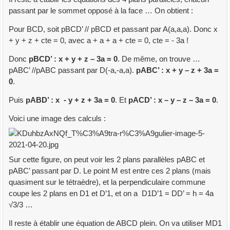
passant par le sommet opposé à la face … On obtient :
Pour BCD, soit pBCD’ // pBCD et passant par A(a,a,a). Donc x
+ y + z + cte = 0, avec a + a + a + cte = 0, cte = - 3a !
Donc
pBCD’ : x + y + z – 3a = 0
. De même, on trouve …
pABC’ //pABC passant par D(-a,-a,a).
pABC’ : x + y – z + 3a =
0
.
Puis
pABD’ : x - y + z + 3a = 0
. Et
pACD’ : x – y – z – 3a = 0
.
Voici une image des calculs :
Sur cette figure, on peut voir les 2 plans parallèles pABC et
pABC’ passant par D. Le point M est entre ces 2 plans (mais
quasiment sur le tétraèdre), et la perpendiculaire commune
coupe les 2 plans en D1 et D’1, et on a D1D’1 = DD’ = h = 4a
√3/3 …
Il reste à établir une équation de ABCD plein. On va utiliser MD1