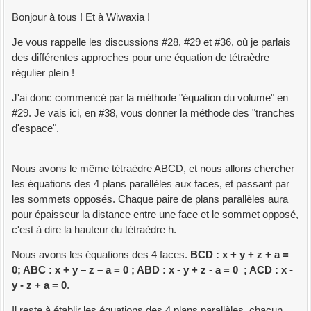
Bonjour à tous ! Et à Wiwaxia !
Je vous rappelle les discussions #28, #29 et #36, où je parlais
des différentes approches pour une équation de tétraèdre
régulier plein !
J'ai donc commencé par la méthode "équation du volume" en
#29. Je vais ici, en #38, vous donner la méthode des "tranches
d'espace".
Nous avons le même tétraèdre ABCD, et nous allons chercher
les équations des 4 plans parallèles aux faces, et passant par
les sommets opposés. Chaque paire de plans parallèles aura
pour épaisseur la distance entre une face et le sommet opposé,
c'est à dire la hauteur du tétraèdre h.
Nous avons les équations des 4 faces.
BCD : x + y + z + a =
0; ABC : x + y – z – a = 0 ; ABD : x - y + z - a = 0 ; ACD : x -
y - z + a = 0
.
Il reste à établir les équations des 4 plans parallèles, chacun