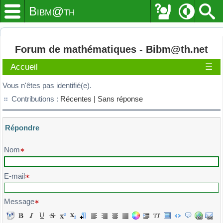
Bibm@th
Forum de mathématiques - Bibm@th.net
Accueil
☰
Vous n'êtes pas identifié(e).
Contributions :
Récentes |
Sans réponse
Répondre
Veuillez composer votre message et l'envoyer
Nom
E-mail
Message