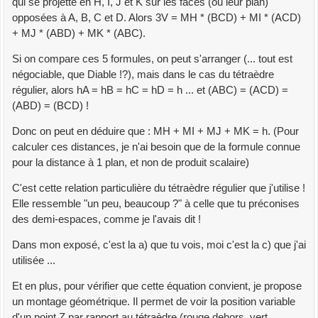
qui se projette en H, I, J et K sur les faces (ou leur plan)
opposées à A, B, C et D. Alors 3V = MH * (BCD) + MI * (ACD)
+ MJ * (ABD) + MK * (ABC).
Si on compare ces 5 formules, on peut s'arranger (... tout est
négociable, que Diable !?), mais dans le cas du tétraèdre
régulier, alors hA = hB = hC = hD = h ... et (ABC) = (ACD) =
(ABD) = (BCD) !
Donc on peut en déduire que : MH + MI + MJ + MK = h. (Pour
calculer ces distances, je n'ai besoin que de la formule connue
pour la distance à 1 plan, et non de produit scalaire)
C'est cette relation particulière du tétraèdre régulier que j'utilise !
Elle ressemble "un peu, beaucoup ?" à celle que tu préconises
des demi-espaces, comme je l'avais dit !
Dans mon exposé, c'est la a) que tu vois, moi c'est la c) que j'ai
utilisée ...
Et en plus, pour vérifier que cette équation convient, je propose
un montage géométrique. Il permet de voir la position variable
d'un point Z par rapport au tétraèdre (rouge dehors, vert