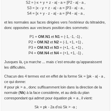
S2 = |-x + y + z - a| - a = [P2 - a| - a ,
S3 = |x - y + z - a| - a = [P3 - a| - a ,
S4 = [x + y - z - a| - a = [P4 - a| - a ,
et les normales aux faces dirigées vers l'extérieur du tétraèdre,
donc opposées aux vecteurs position des sommets:
P1 =
OM
.
N1
et
N1
= (-1, -1, -1) ,
P2 =
OM
.
N2
et
N2
= (-1, +1, +1) ,
P3 =
OM
.
N3
et
N3
= (+1, -1, +1) ,
P4 =
OM
.
N4
et
N4
= (+1, +1, -1) ,
Jusques là, ça marche ... mais c'est ensuite qu'apparaissent
les difficultés.
Chacun des 4 termes est en effet de la forme Sk = [pk - a| - a ,
ce qui donne:
# pour pk > a , donc suffisamment loin dans la direction de la
normale (
Nk
) à la face considérée, et au delà du plan
correspondant qui admet pour équation pk = a , il vient:
Sk = pk - 2a d'où Sk > -a ;