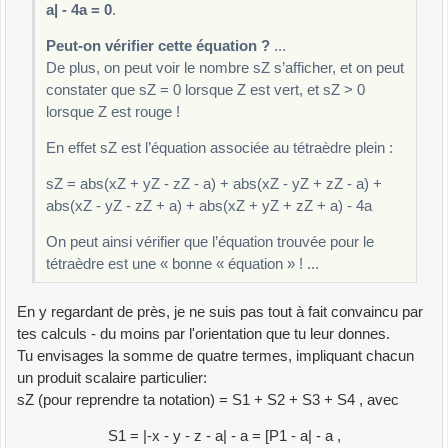
a| - 4a = 0
.
Peut-on vérifier cette équation ?
...
De plus, on peut voir le nombre sZ s’afficher, et on peut
constater que sZ = 0 lorsque Z est vert, et sZ > 0
lorsque Z est rouge !
En effet sZ est l’équation associée au tétraèdre plein :
sZ = abs(xZ + yZ - zZ - a) + abs(xZ - yZ + zZ - a) +
abs(xZ - yZ - zZ + a) + abs(xZ + yZ + zZ + a) - 4a
On peut ainsi vérifier que l’équation trouvée pour le
tétraèdre est une « bonne « équation » ! ...
En y regardant de près, je ne suis pas tout à fait convaincu par
tes calculs - du moins par l'orientation que tu leur donnes.
Tu envisages la somme de quatre termes, impliquant chacun
un produit scalaire particulier:
sZ (pour reprendre ta notation) = S1 + S2 + S3 + S4 , avec
S1 = |-x - y - z - a| - a = [P1 - a| - a ,