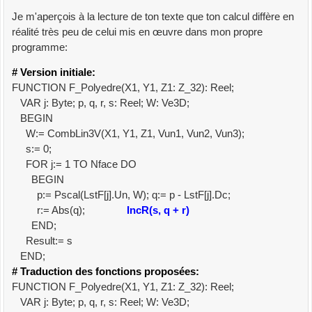
Je m'aperçois à la lecture de ton texte que ton calcul diffère en
réalité très peu de celui mis en œuvre dans mon propre
programme:
# Version initiale:
FUNCTION F_Polyedre(X1, Y1, Z1: Z_32): Reel;
VAR j: Byte; p, q, r, s: Reel; W: Ve3D;
BEGIN
W:= CombLin3V(X1, Y1, Z1, Vun1, Vun2, Vun3);
s:= 0;
FOR j:= 1 TO Nface DO
BEGIN
p:= Pscal(LstF[j].Un, W); q:= p - LstF[j].Dc;
r:= Abs(q);
IncR(s, q + r)
END;
Result:= s
END;
# Traduction des fonctions proposées:
FUNCTION F_Polyedre(X1, Y1, Z1: Z_32): Reel;
VAR j: Byte; p, q, r, s: Reel; W: Ve3D;