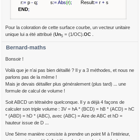
r
:
=
p
-
q
;
s
:
=
Abs
(
r
)
;
Result
:
=
r
+
s
END
;
Pour la coloration de cette surface courbe, un vecteur unitaire
unique lui a été attribué (
Un
= (1/OC).
OC
.
5
Bernard-maths
Bonsoir !
Voilà que je n'ai pas bien détaillé ? Il y a 3 méthodes, et nous ne
parlons pas de la même !
Mais je devais détailler plus généralement (plus tard) ... une
formule de calcul de volume !
Soit ABCD un tétraèdre quelconque. Il y a déjà 4 façons de
calculer son triple volume : 3V = hA * (BCD) = hB * (ACD) = hC
* (ABD) = hD * (ABC), avec (ABC) = Aire de ABC et hD =
hauteur issue de D ...
Une 5ème manière consiste à prendre un point M à l'intérieur,