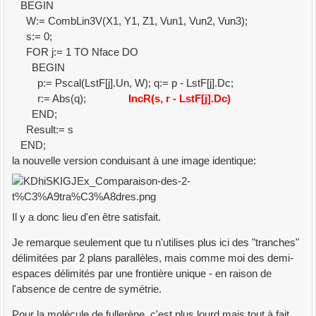
BEGIN
W:= CombLin3V(X1, Y1, Z1, Vun1, Vun2, Vun3);
s:= 0;
FOR j:= 1 TO Nface DO
BEGIN
p:= Pscal(LstF[j].Un, W); q:= p - LstF[j].Dc;
r:= Abs(q);
IncR(s, r - LstF[j].Dc)
END;
Result:= s
END;
la nouvelle version conduisant à une image identique:
Il y a donc lieu d'en être satisfait.
Je remarque seulement que tu n'utilises plus ici des "tranches"
délimitées par 2 plans parallèles, mais comme moi des demi-
espaces délimités par une frontière unique - en raison de
l'absence de centre de symétrie.
Pour la molécule de fullerène, c'est plus lourd mais tout à fait