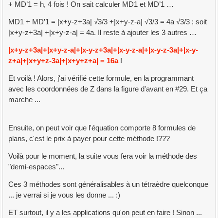
+ MD’1 = h, 4 fois ! On sait calculer MD1 et MD’1 …
MD1 + MD’1 = |x+y-z+3a| √3/3 +|x+y-z-a| √3/3 = 4a √3/3 ; soit
|x+y-z+3a| +|x+y-z-a| = 4a. Il reste à ajouter les 3 autres …
|x+y-z+3a|+|x+y-z-a|+|x-y-z+3a|+|x-y-z-a|+|x-y-z-3a|+|x-y-
z+a|+|x+y+z-3a|+|x+y+z+a| = 16a
!
Et voilà ! Alors, j'ai vérifié cette formule, en la programmant
avec les coordonnées de Z dans la figure d'avant en #29. Et ça
marche ...
Ensuite, on peut voir que l'équation comporte 8 formules de
plans, c'est le prix à payer pour cette méthode !???
Voilà pour le moment, la suite vous fera voir la méthode des
"demi-espaces"...
Ces 3 méthodes sont généralisables à un tétraèdre quelconque
... je verrai si je vous les donne ... :)
ET surtout, il y a les applications qu'on peut en faire ! Sinon ...