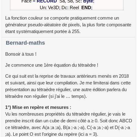
Face
=
RECORD
Sa
,
Sb
,
Sc
:
Byte
;
Un
:
Ve3D
;
Dc
:
Reel
END
;
Tab_F
=
ARRAY
[
1
..
Nface
]
OF
Face
;
La fonction couleur se comporte pratiquement comme un
Tab_C
=
ARRAY
[
1
..
Nface
]
OF
Pixel
;
générateur pseudo-aléatoire de pixels, la plus forte composante
étant systématiquement portée à 255.
VAR
Rcen
:
Z_32
;
Rsph
:
Reel
;
Vun1
,
Vun2
,
Vun3
:
Ve3D
;
Bernard-maths
// LstS: Tab_V;
LstF
:
Tab_F
;
Bonsoir à tous !
LstC
:
Tab_C
;
Je commence une 1ère équation du tétraèdre !
(*HHHHHHHHHHHHHHHHHHHHHHHHHHHHHH
Ce qui suit est la reprise de travaux antérieurs menés en 2018
HHHHHHHHHHHHHHHHHHHHHHHHHHHHHHH
et suivant, ainsi que leur compilation. Je me limiterai dans cette
HHHHHHHHHHHHHH
présentation au tétraèdre régulier, une autre édition parlera du
Utilitaires
tétraèdre non régulier (si j’ai le … temps).
HHHHHHHHHHHHHHHHHHHHHHHHHHHHHHH
1°) Mise en repère et mesures :
HHHHHHHHHHHHHHHHHHHHHHHHHHHHHHH
Vu les nombreuses propriétés du tétraèdre régulier, je vais le
HHHHHHHHHHHHH*)
prendre inscrit dan un cube de demi côté a ≥ 0. Soit donc ABCD
ce tétraèdre, avec A(a ;a ;a), B(a ;-a ;-a), C(-a ;a ;-a) et D(-a ;-a
FUNCTION
Pvect
(
Wa
,
Wb
:
Ve3D
)
:
Ve3D
;
;a). Le point O est l’origine du repère (ici a = 3).
VAR
p
,
q
:
Reel
;
W
:
Ve3D
;