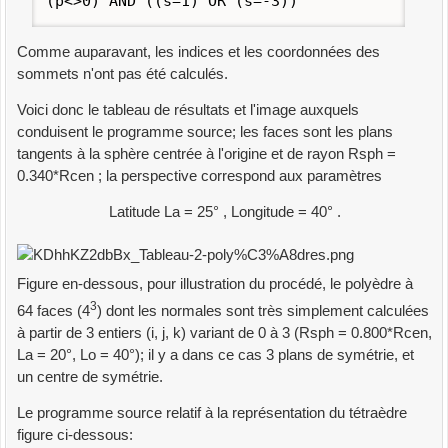
(p<>0) AND ((s=1) OR (s=-3))
Comme auparavant, les indices et les coordonnées des
sommets n'ont pas été calculés.
Voici donc le tableau de résultats et l'image auxquels
conduisent le programme source; les faces sont les plans
tangents à la sphère centrée à l'origine et de rayon Rsph =
0.340*Rcen ; la perspective correspond aux paramètres
Latitude La = 25° , Longitude = 40° .
Figure en-dessous, pour illustration du procédé, le polyèdre à
3
64 faces (4
) dont les normales sont très simplement calculées
à partir de 3 entiers (i, j, k) variant de 0 à 3 (Rsph = 0.800*Rcen,
La = 20°, Lo = 40°); il y a dans ce cas 3 plans de symétrie, et
un centre de symétrie.
Le programme source relatif à la représentation du tétraèdre
figure ci-dessous: