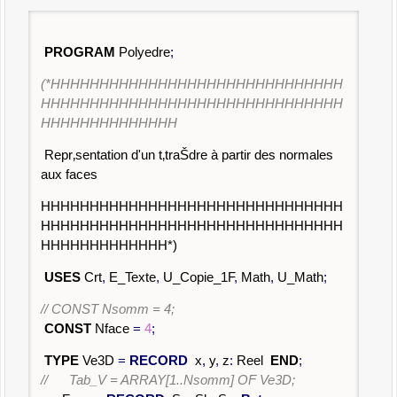
PROGRAM
Polyedre
;
(*HHHHHHHHHHHHHHHHHHHHHHHHHHHHHH
HHHHHHHHHHHHHHHHHHHHHHHHHHHHHHH
HHHHHHHHHHHHHH
Repr‚sentation d'un t‚traŠdre à partir des normales
aux faces
HHHHHHHHHHHHHHHHHHHHHHHHHHHHHHH
HHHHHHHHHHHHHHHHHHHHHHHHHHHHHHH
HHHHHHHHHHHHH*)
USES
Crt
,
E_Texte
,
U_Copie_1F
,
Math
,
U_Math
;
// CONST Nsomm = 4;
CONST
Nface
=
4
;
TYPE
Ve3D
=
RECORD
x
,
y
,
z
:
Reel
END
;
// Tab_V = ARRAY[1..Nsomm] OF Ve3D;