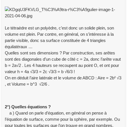
BEGIN
p
:
=
Wa
.
y
*
Wb
.
z
;
q
:
=
Wa
.
z
*
Wb
.
y
;
W
.
x
:
=
p
-
q
;
p
:
=
Wa
.
z
*
Wb
.
x
;
q
:
=
Wa
.
x
*
Wb
.
z
;
W
.
y
:
=
p
-
q
;
p
:
=
Wa
.
x
*
Wb
.
y
;
q
:
=
Wa
.
y
*
Wb
.
x
;
W
.
z
:
=
p
-
q
;
Le tétraèdre est un polyèdre, c’est donc un solide plein, son
Result
:
=
W
volume est plein. Par contre, en général, on s’intéresse à la
END
;
partie visible, donc sa surface constituée de 4 triangles
équilatéraux …
FUNCTION
Diff2V
(
Wa
,
Wb
:
Ve3D
)
:
Ve3D
;
Quelles sont ses dimensions ? Par construction, ses arêtes
VAR
W
:
Ve3D
;
sont des diagonales d’un cube de côté c = 2a, donc l’arête vaut
BEGIN
b = 2a√2 . Les 4 hauteurs se recoupent au point O, et ont pour
W
.
x
:
=
Wa
.
x
-
Wb
.
x
;
W
.
y
:
=
Wa
.
y
-
Wb
.
y
;
valeur h = 4a √3/3 = 2c √3/3 = b √6/3 !
W
.
z
:
=
Wa
.
z
-
Wb
.
z
;
Result
:
=
W
On en déduit l’aire latérale et le volume de ABCD : Aire = 2b² √3
END
;
, et Volume = b^3 √2/6 .
FUNCTION
Vunit
(
V
:
Ve3D
)
:
Ve3D
;
VAR
I1
,
N1
,
p
,
q
,
r
,
s
:
Reel
;
W
:
Ve3D
;
BEGIN
2°) Quelles équations ?
p
:
=
Sqr
(
V
.
x
)
;
q
:
=
Sqr
(
V
.
y
)
;
r
:
=
Sqr
(
V
.
z
)
;
s
:
=
p
a ) Quand on parle d’équation, en général on pense à
+
q
;
l’équation de surface, comme pour la sphère, par exemple. Ou
N1
:
=
Sqrt
(
r
+
s
)
;
I1
:
=
1
/
N1
;
pour toutes les surfaces que l’on trouve en grand nombres,
W
.
x
:
=
V
.
x
*
I1
;
W
.
y
:
=
V
.
y
*
I1
;
W
.
z
:
=
V
.
z
*
I1
;