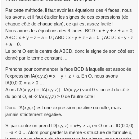
Par cette méthode, il faut avoir les équations des 4 faces, nous
les avons, et il faut étudier les signes de ces expressions (de
chaque côté de chaque plan), ce qui est assez facile !
Nous avons les équations des 4 faces. BCD : x + y + z + a = 0;
ABC : x + y – z – a = 0 ; ABD : x - y + z - a = 0 ; ACD : x - y - z
+ a = 0.
Le point O est le centre de ABCD, donc le signe de son côté est
donné par le terme constant …
Prenons pour commencer la face BCD à laquelle est associée
l’expression fA(x,y,z) = x + y + z + a. En O, nous avons
fA(0,0,0) = a > 0 …
Alors f’A(x,y,z) = |fA(x,y,z)| - fA(x,y,z) vaut 0 si on est du côté
du point O, et -2 fA(x,y,z) > 0 de l’autre côté !
Donc f’A(x,y,z) est une expression positive ou nulle, mais
jamais strictement négative.
Si par contre on prend fD(x,y,z) = x+y-z-a, en O on a : fD(0,0,0)
= -a < 0 … Alors pour garder la même « structure de formule »,