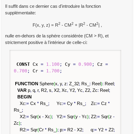
Il suffit dans ce dernier cas d'introduire la fonction
supplémentaite:
2
2
2
2
F(x, y, z) = R
- CM
+ |R
- CM
| ,
nulle en-dehors de la sphére considérée (CM > R), et
strictement positive à l'intérieur de celle-ci:
CONST
Cx
=
1.100
;
Cy
=
0.900
;
Cz
=
0.700
;
Cr
=
1.700
;
FUNCTION
Sphere
(
x
,
y
,
z
:
Z_32
;
Rs_
:
Reel
)
:
Reel
;
VAR
p
,
q
,
r
,
R2
,
s
,
X2
,
Xc
,
Y2
,
Yc
,
Z2
,
Zc
:
Reel
;
BEGIN
Xc
:
=
Cx
*
Rs_
;
Yc
:
=
Cy
*
Rs_
;
Zc
:
=
Cz
*
Rs_
;
X2
:
=
Sqr
(
x
-
Xc
)
;
Y2
:
=
Sqr
(
y
-
Yc
)
;
Z2
:
=
Sqr
(
z
-
Zc
)
;
R2
:
=
Sqr
(
Cr
*
Rs_
)
;
p
:
=
R2
-
X2
;
q
:
=
Y2
+
Z2
;