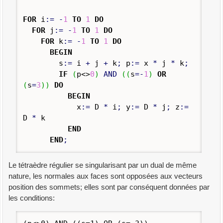
FOR
i
:
=
-
1
TO
1
DO
FOR
j
:
=
-
1
TO
1
DO
FOR
k
:
=
-
1
TO
1
DO
BEGIN
s
:
=
i
+
j
+
k
;
p
:
=
x
*
j
*
k
;
IF
(
p<>
0
)
AND
(
(
s
=-
1
)
OR
(
s
=
3
)
)
DO
BEGIN
x
:
=
D
*
i
;
y
:
=
D
*
j
;
z
:
=
D
*
k
END
END
;
Le tétraèdre régulier se singularisant par un dual de même
nature, les normales aux faces sont opposées aux vecteurs
position des sommets; elles sont par conséquent données par
les conditions: