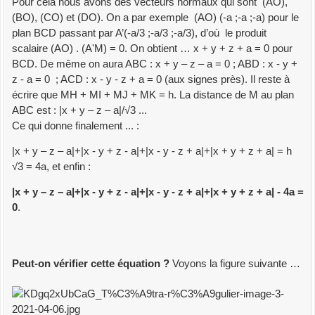
Pour cela nous avons des vecteurs normaux qui sont (AO),
BEGIN
(BO), (CO) et (DO). On a par exemple (AO) (-a ;-a ;-a) pour le
p
:
=
Pscal
(
LstF
[
j
]
.
Un
,
W
)
;
q
:
=
p
-
LstF
[
j
]
.
Dc
;
plan BCD passant par A’(-a/3 ;-a/3 ;-a/3), d’où le produit
r
:
=
Abs
(
q
)
;
s
:
=
q
+
r
;
scalaire (AO) . (A'M) = 0. On obtient … x + y + z + a = 0 pour
IF
(
s>Max
)
THEN
BEGIN
BCD. De même on aura ABC : x + y – z – a = 0 ; ABD : x - y +
Jf
:
=
j
;
Max
:
=
s
z - a = 0 ; ACD : x - y - z + a = 0 (aux signes près). Il reste à
END
écrire que MH + MI + MJ + MK = h. La distance de M au plan
END
;
ABC est : |x + y – z – a|/√3 ...
Result
:
=
Jf
Ce qui donne finalement ... :
END
;
|x + y – z – a|+|x - y + z - a|+|x - y - z + a|+|x + y + z + a| = h
FUNCTION
F_Polyedre
(
X1
,
Y1
,
Z1
:
Z_32
)
:
Reel
;
√3 = 4a, et enfin :
VAR
j
:
Byte
;
p
,
q
,
r
,
s
:
Reel
;
W
:
Ve3D
;
|x + y – z – a|+|x - y + z - a|+|x - y - z + a|+|x + y + z + a| - 4a =
BEGIN
0
.
W
:
=
CombLin3V
(
X1
,
Y1
,
Z1
,
Vun1
,
Vun2
,
Vun3
)
;
s
:
=
0
;
FOR
j
:
=
1
TO
Nface
DO
BEGIN
Peut-on vérifier cette équation ?
Voyons la figure suivante …
p
:
=
Pscal
(
LstF
[
j
]
.
Un
,
W
)
;
q
:
=
p
-
LstF
[
j
]
.
Dc
;
r
:
=
Abs
(
q
)
;
IncR
(
s
,
q
+
r
)
END
;