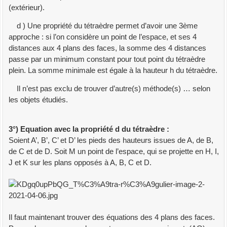
(extérieur).
V3
:
Ve3D
)
:
Ve3D
;
VAR
W
:
Ve3D
;
d ) Une propriété du tétraèdre permet d’avoir une 3ème
BEGIN
approche : si l’on considère un point de l’espace, et ses 4
WITH
W
DO
distances aux 4 plans des faces, la somme des 4 distances
BEGIN
passe par un minimum constant pour tout point du tétraèdre
x
:
=
C1
*
V1
.
x
;
IncR
(
x
,
C2
*
V2
.
x
)
;
IncR
(
x
,
C3
*
plein. La somme minimale est égale à la hauteur h du tétraèdre.
V3
.
x
)
;
y
:
=
C1
*
V1
.
y
;
IncR
(
y
,
C2
*
V2
.
y
)
;
IncR
(
y
,
C3
*
Il n’est pas exclu de trouver d’autre(s) méthode(s) … selon
V3
.
y
)
;
les objets étudiés.
z
:
=
C1
*
V1
.
z
;
IncR
(
z
,
C2
*
V2
.
z
)
;
IncR
(
z
,
C3
*
V3
.
z
)
3°) Equation avec la propriété d du tétraèdre :
END
;
Soient A’, B’, C’ et D’ les pieds des hauteurs issues de A, de B,
Result
:
=
W
de C et de D. Soit M un point de l’espace, qui se projette en H, I,
END
;
J et K sur les plans opposés à A, B, C et D.
FUNCTION
Identif_F
(
X1
,
Y1
,
Z1
:
Z_32
)
:
Byte
;
VAR
j
,
Jf
:
Byte
;
Max
,
p
,
q
,
r
,
s
:
Reel
;
W
:
Ve3D
;
BEGIN
W
:
=
CombLin3V
(
X1
,
Y1
,
Z1
+
1
,
Vun1
,
Vun2
,
Vun3
)
;
Jf
:
=
0
;
Max
:
=
0
;
Il faut maintenant trouver des équations des 4 plans des faces.
FOR
j
:
=
1
TO
Nface
DO