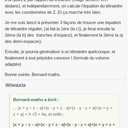
dedans), et indépendamment, on calcule l'équation du tétraèdre
avec les coordonnées de Z. Et ça marche très bien.
Je me suis lancé à présenter 3 façons de trouver une équation
de tétraèdre régulier, j'ai fait la 1ère (la c)), je ferai ensuite la
2ème (la b) des tranches d'espace), et finalement la 3ème la a)
des demi-espaces).
Ensuite, je pourrai généraliser à un tétraèdre quelconque, et
finalement à tout polyèdre convexe ! (formule du volume
adaptée)
Bonne soirée, Bernard-maths.
Wiwaxia
Bernard-maths a écrit :
... |x + y – z – a|+|x - y + z - a|+|x - y - z + a|+|x + y +
z + a| = h √3 = 4a, et enfin :
|x + y – z – a|+|x - y + z - a|+|x - y - z + a|+|x + y + z +