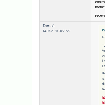
contra
mathé
receve
Dess1
Wi
14-07-2020 20:22:22
R
To
Vo
ve
Le
La
j
s'
du
av
h
h