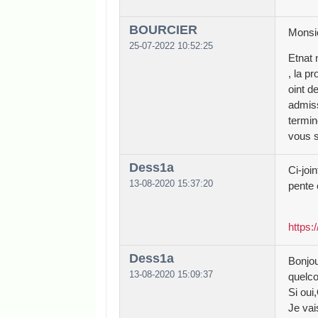
BOURCIER
Monsi
25-07-2022 10:52:25
Etnat 
, la p
oint d
admiss
termin
vous s
Dess1a
Ci-joi
13-08-2020 15:37:20
pente 
https
Dess1a
Bonjou
13-08-2020 15:09:37
quelco
Si ou
Je vai