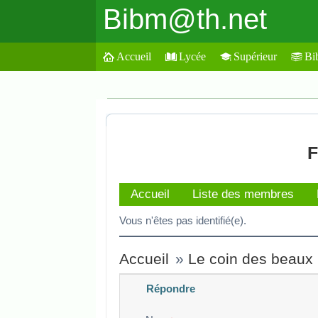
Bibm@th.net
Accueil
Lycée
Supérieur
Bi
F
Accueil
Liste des membres
Vous n'êtes pas identifié(e).
Accueil
»
Le coin des beaux
Répondre
Veuillez composer votre message e