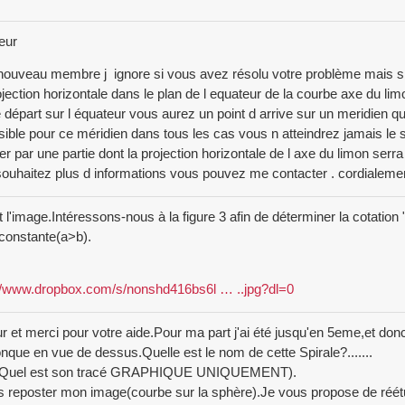
eur
nouveau membre j ignore si vous avez résolu votre problème mais si t
rojection horizontale dans le plan de l equateur de la courbe axe du lim
e départ sur l équateur vous aurez un point d arrive sur un meridien qu
ible pour ce méridien dans tous les cas vous n atteindrez jamais le 
er par une partie dont la projection horizontale de l axe du limon serra
ouhaitez plus d informations vous pouvez me contacter . cordialeme
nt l'image.Intéressons-nous à la figure 3 afin de déterminer la cotation "
constante(a>b).
://www.dropbox.com/s/nonshd416bs6l … ..jpg?dl=0
r et merci pour votre aide.Pour ma part j'ai été jusqu'en 5eme,et don
nque en vue de dessus.Quelle est le nom de cette Spirale?.......
i,Quel est son tracé GRAPHIQUE UNIQUEMENT).
s reposter mon image(courbe sur la sphère).Je vous propose de réétu