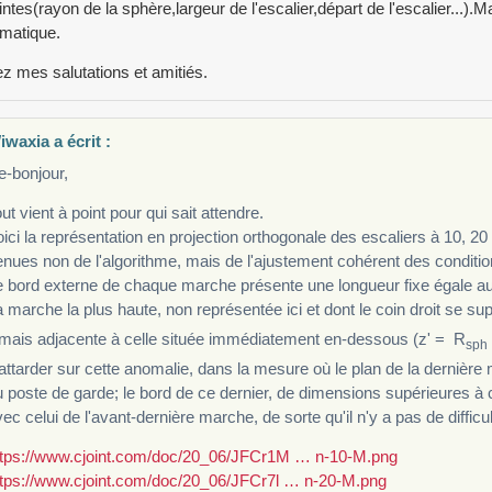
intes(rayon de la sphère,largeur de l'escalier,départ de l'escalier...).
matique.
z mes salutations et amitiés.
waxia a écrit :
e-bonjour,
ut vient à point pour qui sait attendre.
ici la représentation en projection orthogonale des escaliers à 10, 20
nues non de l'algorithme, mais de l'ajustement cohérent des condition
 bord externe de chaque marche présente une longueur fixe égale au
 marche la plus haute, non représentée ici et dont le coin droit se s
amais adjacente à celle située immédiatement en-dessous (z' = R
sph
attarder sur cette anomalie, dans la mesure où le plan de la dernièr
 poste de garde; le bord de ce dernier, de dimensions supérieures à 
ec celui de l'avant-dernière marche, de sorte qu'il n'y a pas de difficul
ttps://www.cjoint.com/doc/20_06/JFCr1M … n-10-M.png
ttps://www.cjoint.com/doc/20_06/JFCr7l … n-20-M.png