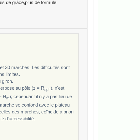
Mais de grâce,plus de formule
 et 30 marches. Les difficultés sont
s limites.
 giron.
uperpose au pôle (z = R
), n'est
sph
- H
); cependant il n'y a pas lieu de
m
e marche se confond avec le plateau
celles des marches, coïncide a priori
té d'accessibilité.