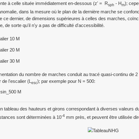
nte à celle située immédiatement en-dessous (z' = R
- H
); cepe
sph
m
anomalie, dans la mesure où le plan de la dernière marche se confond
e ce dernier, de dimensions supérieures à celles des marches, coïncid
, de sorte qu'il n'y a pas de difficulté d'accessibilité.
entation du nombre de marches conduit au tracé quasi-continu de 2 s
 de l'escalier (L
); par exemple pour N = 500:
esc
un tableau des hauteurs et girons correspondant à diverses valeurs
-4
stances sont déterminées à 10
mm près, et peuvent être utilisée di