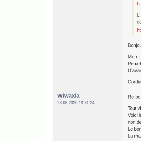
h
L'
de
h
Bonjou
Merci
Peux-t
D'avan
Cordia
Wiwaxia
Re-bon
28-06-2020 19:31:24
Tout v
Voici 
non de
Le bor
La mar