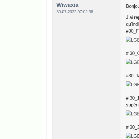
Wiwaxia
Bonjou
30-07-2022 07:02:38
J'ai r
qu'ind
#30_F
# 30_
#30_Ta
# 30_1
supéri
# 30_