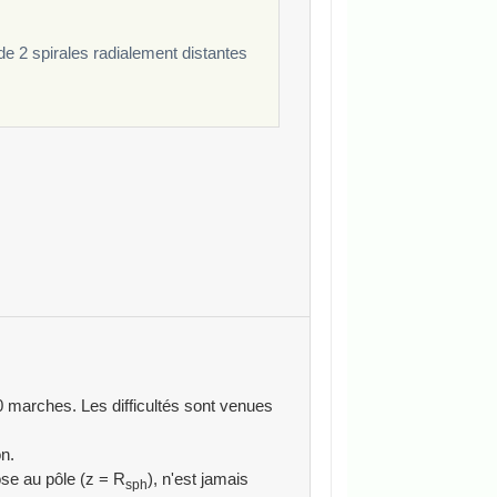
e 2 spirales radialement distantes
30 marches. Les difficultés sont venues
n.
ose au pôle (z = R
), n'est jamais
sph