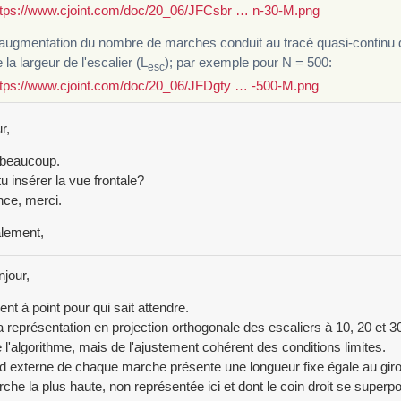
ttps://www.cjoint.com/doc/20_06/JFCsbr … n-30-M.png
augmentation du nombre de marches conduit au tracé quasi-continu d
 la largeur de l'escalier (L
); par exemple pour N = 500:
esc
ttps://www.cjoint.com/doc/20_06/JFDgty … -500-M.png
r,
 beaucoup.
u insérer la vue frontale?
ce, merci.
lement,
jour,
ient à point pour qui sait attendre.
la représentation en projection orthogonale des escaliers à 10, 20 et 
 l'algorithme, mais de l'ajustement cohérent des conditions limites.
d externe de chaque marche présente une longueur fixe égale au giro
che la plus haute, non représentée ici et dont le coin droit se superp