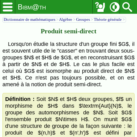
Bibm@th
Dictionnaire de mathématiques
>
Algèbre
>
Groupes
>
Théorie générale
>
Produit semi-direct
Lorsqu'on étudie la structure d'un groupe fini $G$, il
est souvent utile de le "casser" en trouvant deux sous-
groupes $N$ et $H$ de $G$, et en reconstruisant $G$
à partir de $N$ et de $H$. Le cas le plus facile est
celui où $G$ est isomorphe au produit direct de $N$
et $H$. Ce n'est pas toujours possible, et on est
amené à la notion de produit semi-direct.
Définition :
Soit $N$ et $H$ deux groupes, $f$ un
morphisme de $H$ dans $\textrm{Aut}(N)$, le
groupe des automorphismes de $N$. Soit $G$
l'ensemble produit $N\times H$. On munit $G$
d'une structure de groupe de la façon suivante : le
produit de $(n,h)$ et $(n',h')$ est défini par