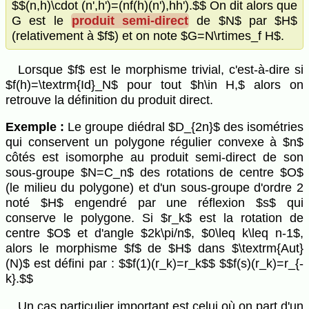
$$(n,h)\cdot (n',h')=(nf(h)(n'),hh').$$ On dit alors que
G est le
produit semi-direct
de $N$ par $H$
(relativement à $f$) et on note $G=N\rtimes_f H$.
Lorsque $f$ est le morphisme trivial, c'est-à-dire si
$f(h)=\textrm{Id}_N$ pour tout $h\in H,$ alors on
retrouve la définition du produit direct.
Exemple :
Le groupe diédral $D_{2n}$ des isométries
qui conservent un polygone régulier convexe à $n$
côtés est isomorphe au produit semi-direct de son
sous-groupe $N=C_n$ des rotations de centre $O$
(le milieu du polygone) et d'un sous-groupe d'ordre 2
noté $H$ engendré par une réflexion $s$ qui
conserve le polygone. Si $r_k$ est la rotation de
centre $O$ et d'angle $2k\pi/n$, $0\leq k\leq n-1$,
alors le morphisme $f$ de $H$ dans $\textrm{Aut}
(N)$ est défini par : $$f(1)(r_k)=r_k$$ $$f(s)(r_k)=r_{-
k}.$$
Un cas particulier important est celui où on part d'un