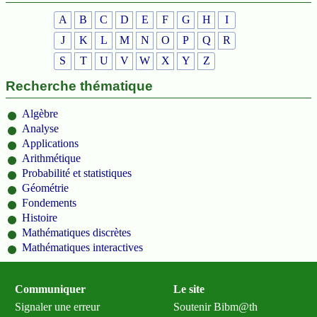
A
B
C
D
E
F
G
H
I
J
K
L
M
N
O
P
Q
R
S
T
U
V
W
X
Y
Z
Recherche thématique
Algèbre
Analyse
Applications
Arithmétique
Probabilité et statistiques
Géométrie
Fondements
Histoire
Mathématiques discrètes
Mathématiques interactives
Communiquer
Le site
Signaler une erreur
Soutenir Bibm@th