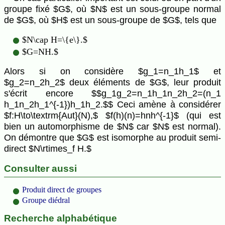
groupe fixé $G$, où $N$ est un sous-groupe normal
de $G$, où $H$ est un sous-groupe de $G$, tels que
$N\cap H=\{e\}.$
$G=NH.$
Alors si on considère $g_1=n_1h_1$ et
$g_2=n_2h_2$ deux éléments de $G$, leur produit
s'écrit encore $$g_1g_2=n_1h_1n_2h_2=(n_1
h_1n_2h_1^{-1})h_1h_2.$$ Ceci amène à considérer
$f:H\to\textrm{Aut}(N),$ $f(h)(n)=hnh^{-1}$ (qui est
bien un automorphisme de $N$ car $N$ est normal).
On démontre que $G$ est isomorphe au produit semi-
direct $N\rtimes_f H.$
Consulter aussi
Produit direct de groupes
Groupe diédral
Recherche alphabétique