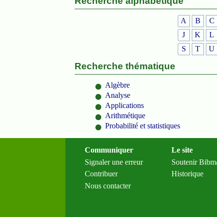
Recherche alphabétique
A
B
C
J
K
L
S
T
U
Recherche thématique
Algèbre
Analyse
Applications
Arithmétique
Probabilité et statistiques
Communiquer
Le site
Signaler une erreur
Soutenir Bib
Contribuer
Historique
Nous contacter