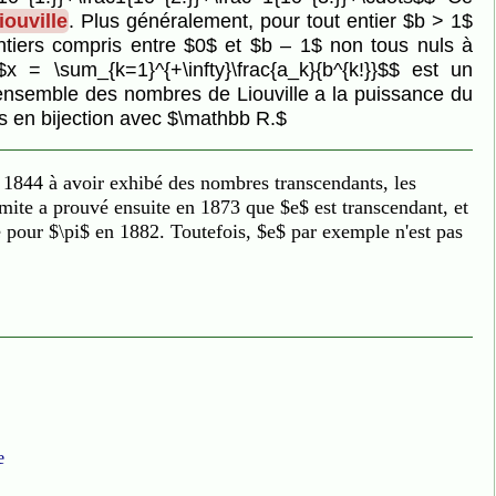
iouville
. Plus généralement, pour tout entier $b > 1$
entiers compris entre $0$ et $b – 1$ non tous nuls à
$x = \sum_{k=1}^{+\infty}\frac{a_k}{b^{k!}}$$ est un
l'ensemble des nombres de Liouville a la puissance du
mis en bijection avec $\mathbb R.$
n 1844 à avoir exhibé des nombres transcendants, les
ite a prouvé ensuite en 1873 que $e$ est transcendant, et
pour $\pi$ en 1882. Toutefois, $e$ par exemple n'est pas
e