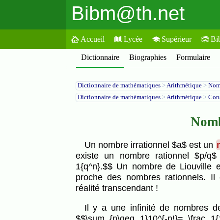
Bibm@th.net
Accueil
Lycée
Supérieur
Bi
Dictionnaire
Biographies
Formulaire
Dictionnaire de mathématiques
>
Arithmétique
>
Nomb
Dictionnaire de mathématiques
>
Arithmétique
>
Cons
Nomb
Un nombre irrationnel $a$ est un
existe un nombre rationnel $p/q$ t
1{q^n}.$$ Un nombre de Liouville es
proche des nombres rationnels. Il
réalité transcendant !
Il y a une infinité de nombres 
$$\sum_{n\geq 1}10^{-n!}= \frac 1{1