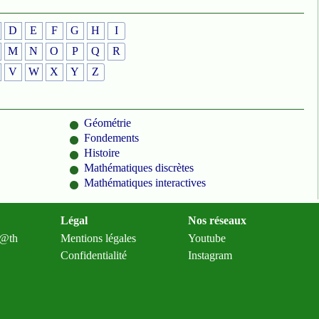
D
E
F
G
H
I
M
N
O
P
Q
R
V
W
X
Y
Z
Géométrie
Fondements
Histoire
Mathématiques discrètes
Mathématiques interactives
Légal
Nos réseaux
m@th
Mentions légales
Youtube
Confidentialité
Instagram