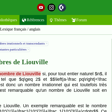
bliothèques
Références
Thèmes
Forum
Lexique français / anglais
res irrationnels et transcendants
>
tantes particulières
>
res de Liouville
nombre de Liouville
si, pour tout entier naturel $n$, il
el que $q\geq 2$ et $$\left|a-\frac pq\right|<\frac
t donc un nombre irrationnel qui est toutefois très
 est remarquable qu'un nombre de Liouville soit en
de Liouville. Un exemple remarquable est le nombre
0^{1!}}+\frac1{10^{2!}}+\frac 1{10^{3!}}+\cdots$$ Ce