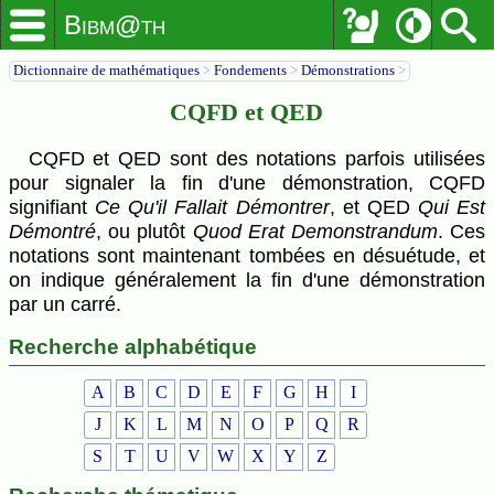
Bibm@th
Dictionnaire de mathématiques
>
Fondements
>
Démonstrations
>
CQFD et QED
CQFD et QED sont des notations parfois utilisées
pour signaler la fin d'une démonstration, CQFD
signifiant
Ce Qu'il Fallait Démontrer
, et QED
Qui Est
Démontré
, ou plutôt
Quod Erat Demonstrandum
. Ces
notations sont maintenant tombées en désuétude, et
on indique généralement la fin d'une démonstration
par un carré.
Recherche alphabétique
A
B
C
D
E
F
G
H
I
J
K
L
M
N
O
P
Q
R
S
T
U
V
W
X
Y
Z