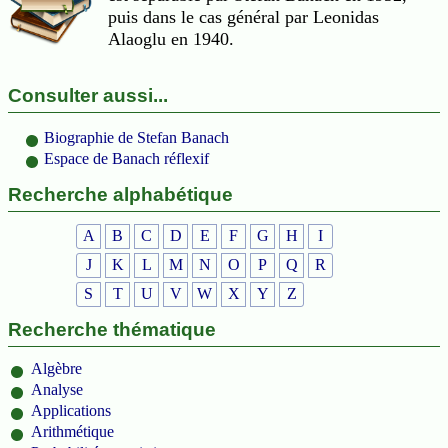
puis dans le cas général par Leonidas
Alaoglu en 1940.
Consulter aussi...
Biographie de Stefan Banach
Espace de Banach réflexif
Recherche alphabétique
A
B
C
D
E
F
G
H
I
J
K
L
M
N
O
P
Q
R
S
T
U
V
W
X
Y
Z
Recherche thématique
Algèbre
Analyse
Applications
Arithmétique